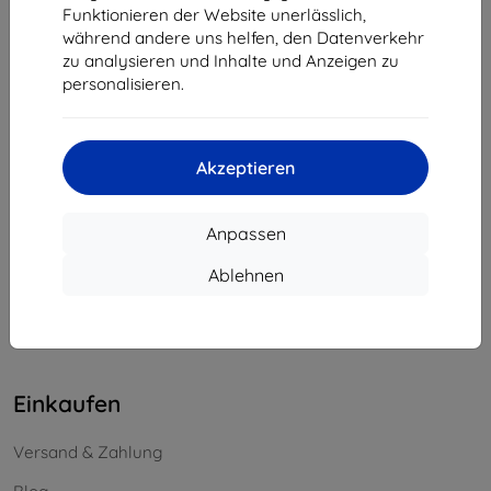
Funktionieren der Website unerlässlich,
Unternehmens-ID:
46701494
während andere uns helfen, den Datenverkehr
USt-IdNr.:
SK2023549671
zu analysieren und Inhalte und Anzeigen zu
personalisieren.
Kontakt
info@top4mobile.eu
Akzeptieren
Schreiben Sie uns
Anpassen
Montag bis Freitag:
Online
8:00 - 16:00
Ablehnen
Samstag und Sonntag:
Offline
Einkaufen
Versand & Zahlung