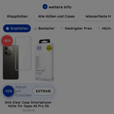
werden. Wählen Sie aus einer Vielzahl von Materialien und
Farben, um Ihren persönlichen Stil perfekt zu
weitere Info
unterstreichen.
Klapphüllen
Alle Hüllen und Cases
Wasserfeste Hül
Empfohlen
Bestseller
Niedrigster Preis
Höchste
-10%
Rabatt
-10%
mit
EXTRA10
Gutschein
3mk Clear Case Smartphone-
Hülle für Oppo A5 Pro 5G
10,90 €