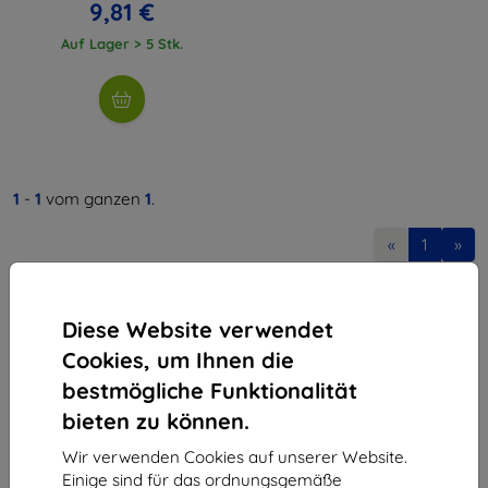
9,81 €
Auf Lager > 5 Stk.
1
-
1
vom ganzen
1
.
«
1
»
Diese Website verwendet
Cookies, um Ihnen die
bestmögliche Funktionalität
bieten zu können.
Shield-Sk s.r.o.
Ulica Rudolfa Mocka 3750/2A
Wir verwenden Cookies auf unserer Website.
841 04 Bratislava
Einige sind für das ordnungsgemäße