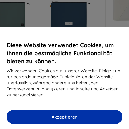
Rabatt
Rabatt
R
Diese Website verwendet Cookies, um
%
-10%
-10%
mit
EXTRA10
mit
EXTRA10
m
Gutschein
Gutschein
G
Ihnen die bestmögliche Funktionalität
 Union WFA Stow Lite
Native Union WFA Stow Lite
Native 
bieten zu können.
eve, slate green -
Sleeve, navy - Macbook 14"
Sleev
ook 14" (STOW-LT-
(STOW-LT-MBS-NAV-14)
Macbook
Wir verwenden Cookies auf unserer Website. Einige sind
MBS-SLG-14)
MB
59,90 €
für das ordnungsgemäße Funktionieren der Website
59,90 €
53,92 €
unerlässlich, während andere uns helfen, den
53,92 €
6
Datenverkehr zu analysieren und Inhalte und Anzeigen
Auf Lager 2 Stk.
uf Lager > 5 Stk.
Auf 
zu personalisieren.
-10%
-10%
Akzeptieren