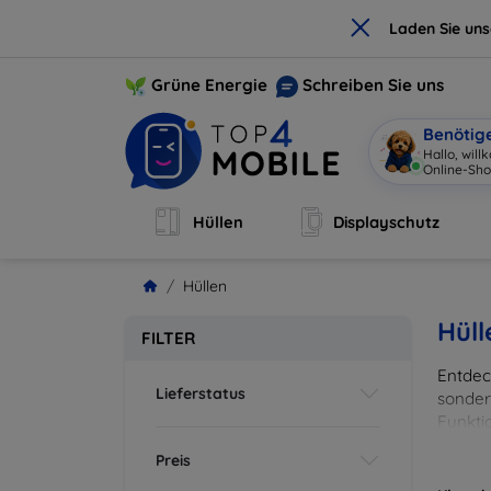
×
Laden Sie un
Grüne Energie
Schreiben Sie uns
Benötig
I
|
Hüllen
Displayschutz
Hüllen
Hüll
FILTER
Entdeck
Lieferstatus
sonder
Funkti
und Fa
Preis