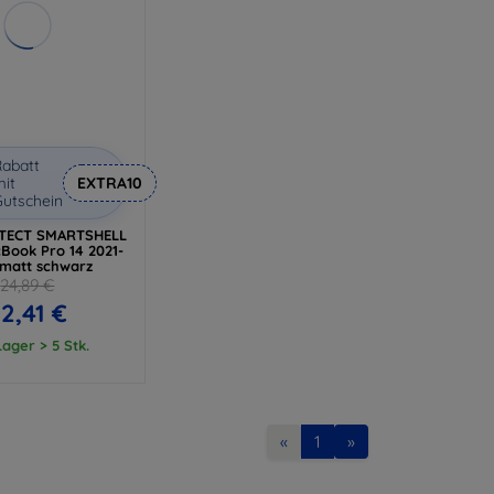
abatt
it
EXTRA10
utschein
TECT SMARTSHELL
Book Pro 14 2021-
 matt schwarz
24,89 €
2,41 €
ager > 5 Stk.
«
1
»