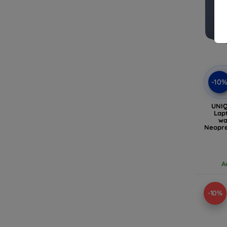
-10
UNIQ
Lapt
wa
Neopre
A
-10%