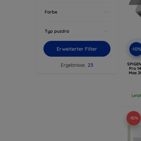
Farbe
Typ puzdra
Erweiterter Filter
-10
SPIGEN
Ergebnisse
23
Pro 1
Max 20
Letz
-10%