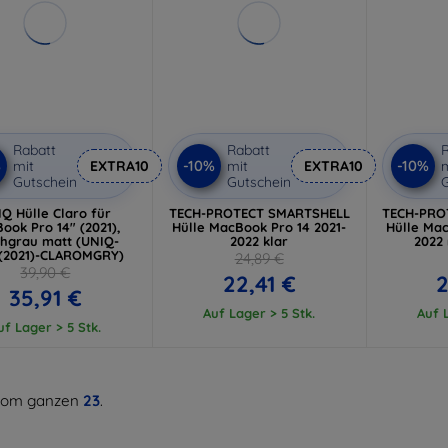
Rabatt
Rabatt
R
%
-10%
-10%
mit
EXTRA10
mit
EXTRA10
m
Gutschein
Gutschein
G
Q Hülle Claro für
TECH-PROTECT SMARTSHELL
TECH-PRO
ook Pro 14" (2021),
Hülle MacBook Pro 14 2021-
Hülle Mac
hgrau matt (UNIQ-
2022 klar
2022
(2021)-CLAROMGRY)
24,89 €
39,90 €
22,41 €
2
35,91 €
Auf Lager > 5 Stk.
Auf L
uf Lager > 5 Stk.
om ganzen
23
.