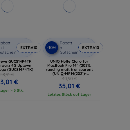
abatt
Rabatt
-10%
it
EXTRA10
mit
EXTRA10
utschein
Gutschein
eeve GUCS14P4TK
UNIQ Hülle Claro für
chwarz 4G Uptown
MacBook Pro 14" (2021),
Logo (GUCS14P4TK)
rauchig matt transparent
(UNIQ-MP14(2021)-
58,91 €
CLAROMCLR)
40,90 €
3,01 €
35,01 €
ager > 5 Stk.
Letztes Stück auf Lager