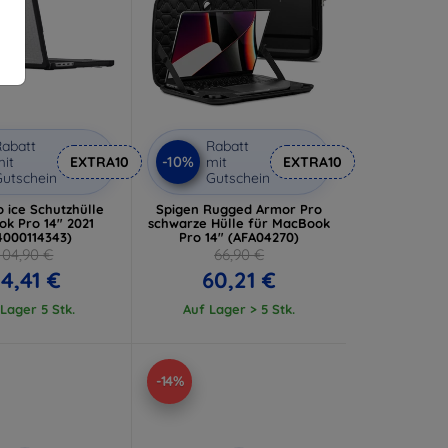
abatt
Rabatt
-10%
it
EXTRA10
mit
EXTRA10
utschein
Gutschein
 ice Schutzhülle
Spigen Rugged Armor Pro
k Pro 14" 2021
schwarze Hülle für MacBook
4000114343)
Pro 14" (AFA04270)
104,90 €
66,90 €
4,41 €
60,21 €
Lager 5 Stk.
Auf Lager > 5 Stk.
-14%