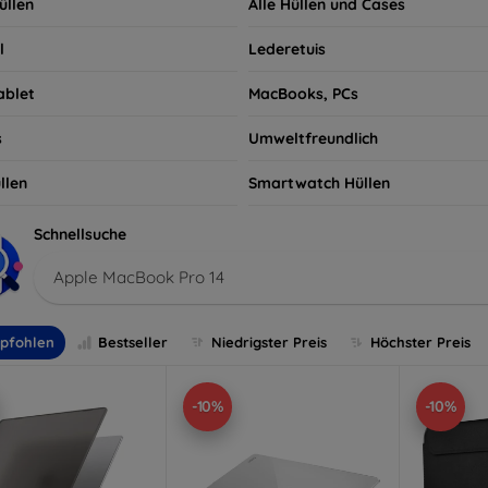
üllen
Alle Hüllen und Cases
l
Lederetuis
ablet
MacBooks, PCs
s
Umweltfreundlich
llen
Smartwatch Hüllen
Schnellsuche
Apple MacBook Pro 14
pfohlen
Bestseller
Niedrigster Preis
Höchster Preis
-10%
-10%