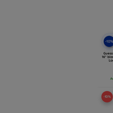
-10
Guess
16" bl
Lo
A
-10%