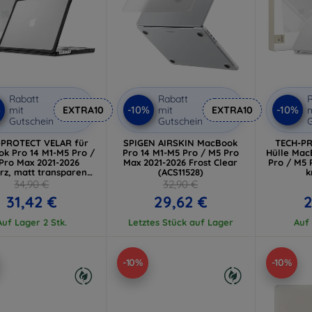
Rabatt
Rabatt
R
%
-10%
-10%
mit
EXTRA10
mit
EXTRA10
m
Gutschein
Gutschein
G
-PROTECT VELAR für
SPIGEN AIRSKIN MacBook
TECH-PR
k Pro 14 M1-M5 Pro /
Pro 14 M1-M5 Pro / M5 Pro
Hülle Mac
Pro Max 2021-2026
Max 2021-2026 Frost Clear
Pro / M5 
rz, matt transparent
(ACS11528)
k
(5906302324514)
34,90 €
32,90 €
31,42 €
29,62 €
2
Auf Lager 2 Stk.
Letztes Stück auf Lager
Auf 
-10%
-10%