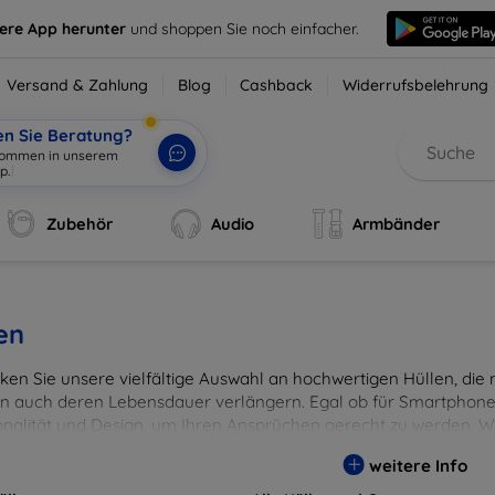
sere App herunter
und shoppen Sie noch einfacher.
Versand & Zahlung
Blog
Cashback
Widerrufsbelehrung
en Sie Beratung?
Zubehör
Audio
Armbänder
en
en Sie unsere vielfältige Auswahl an hochwertigen Hüllen, die ni
n auch deren Lebensdauer verlängern. Egal ob für Smartphones
onalität und Design, um Ihren Ansprüchen gerecht zu werden. Wä
rben, um Ihren persönlichen Stil perfekt zu unterstreichen.
weitere Info