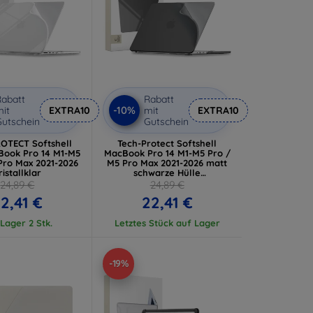
abatt
Rabatt
-10%
it
EXTRA10
mit
EXTRA10
utschein
Gutschein
OTECT Softshell
Tech-Protect Softshell
Book Pro 14 M1-M5
MacBook Pro 14 M1-M5 Pro /
Pro Max 2021-2026
M5 Pro Max 2021-2026 matt
ristallklar
schwarze Hülle
(5906302323029)
24,89 €
24,89 €
2,41 €
22,41 €
Lager 2 Stk.
Letztes Stück auf Lager
-19%