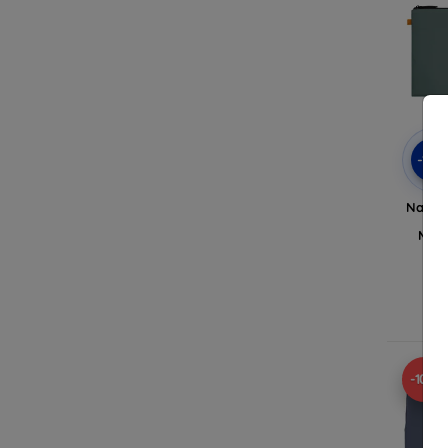
-10
Native
Sle
Macb
A
-10%