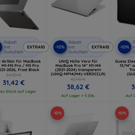
Rabatt
Rabatt
R
%
-10%
-10%
mit
EXTRA10
mit
EXTRA10
m
Gutschein
Gutschein
G
 AirSkin für MacBook
UNIQ Hülle Vero für
Guess Sle
4 M1-M5 Pro / M5 Pro
MacBook Pro 14" M1-M4
13/14" 
21-2026, Frost Black
(2021-2024) transparent
Tr
(UNIQ-MP14(M4)-VEROCCLR)
(GU
34,90 €
42,90 €
31,42 €
38,62 €
3
tes Stück auf Lager
Auf Lager > 5 Stk.
Auf L
-10%
-10%