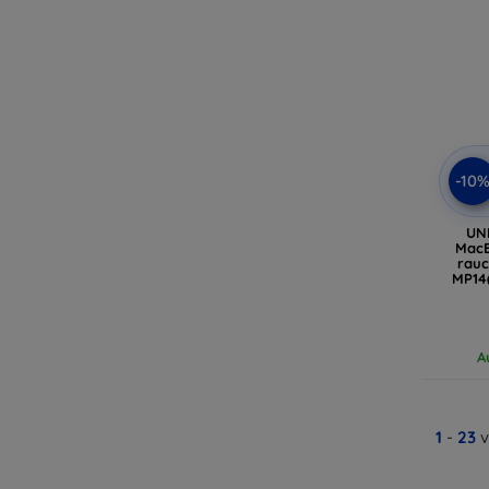
-10
UNI
MacB
rauc
MP14
A
1
-
23
v