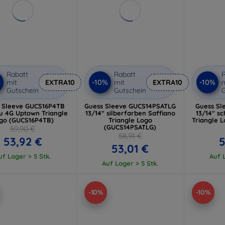
Rabatt
Rabatt
R
%
-10%
-10%
mit
EXTRA10
mit
EXTRA10
m
Gutschein
Gutschein
G
 Sleeve GUCS16P4TB
Guess Sleeve GUCS14PSATLG
Guess Sl
au 4G Uptown Triangle
13/14" silberfarben Saffiano
13/14" s
go (GUCS16P4TB)
Triangle Logo
Triangle 
(GUCS14PSATLG)
59,90 €
58,91 €
53,92 €
5
53,01 €
uf Lager > 5 Stk.
Auf L
Auf Lager > 5 Stk.
-10%
-10%