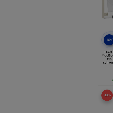
-10
TECH
MacBoo
M5 
schwa
-10%