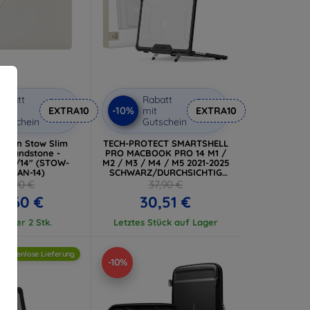
abatt
Rabatt
-10%
it
EXTRA10
mit
EXTRA10
utschein
Gutschein
Union Stow Slim
TECH-PROTECT SMARTSHELL
e, sandstone -
PRO MACBOOK PRO 14 M1 /
 13/14" (STOW-
M2 / M3 / M4 / M5 2021-2025
S-SAN-14)
SCHWARZ/DURCHSICHTIG
(5906302335626)
72,90 €
37,90 €
5,60 €
30,51 €
Lager 2 Stk.
Letztes Stück auf Lager
kostenlose Lieferung
-10%