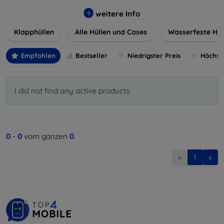
werden. Wählen Sie aus einer Vielzahl von Materialien und
Farben, um Ihren persönlichen Stil perfekt zu
weitere Info
unterstreichen.
Klapphüllen
Alle Hüllen und Cases
Wasserfeste Hül
Empfohlen
Bestseller
Niedrigster Preis
Höchste
I did not find any active products.
0
-
0
vom ganzen
0
.
«
1
»