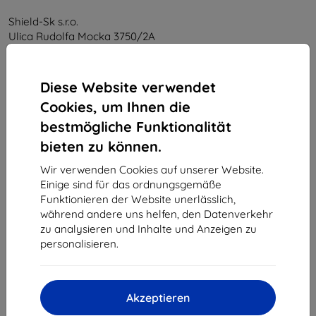
Shield-Sk s.r.o.
Ulica Rudolfa Mocka 3750/2A
841 04 Bratislava
Unternehmens-ID:
46701494
Diese Website verwendet
USt-IdNr.:
SK2023549671
Cookies, um Ihnen die
bestmögliche Funktionalität
Kontakt
bieten zu können.
info@top4mobile.eu
Wir verwenden Cookies auf unserer Website.
Einige sind für das ordnungsgemäße
Schreiben Sie uns
Funktionieren der Website unerlässlich,
während andere uns helfen, den Datenverkehr
Montag bis Freitag:
zu analysieren und Inhalte und Anzeigen zu
Online
8:00 - 16:00
personalisieren.
Samstag und Sonntag:
Offline
Akzeptieren