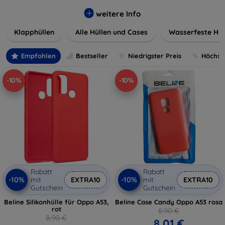
werden. Wählen Sie aus einer Vielzahl von Materialien und
Farben, um Ihren persönlichen Stil perfekt zu
weitere Info
unterstreichen.
Klapphüllen
Alle Hüllen und Cases
Wasserfeste Hül
Empfohlen
Bestseller
Niedrigster Preis
Höchste
-10%
-10%
Rabatt
Rabatt
-10%
-10%
mit
EXTRA10
mit
EXTRA10
Gutschein
Gutschein
Beline Silikonhülle für Oppo A53,
Beline Case Candy Oppo A53 rosa
rot
8,90 €
8,90 €
8,01 €