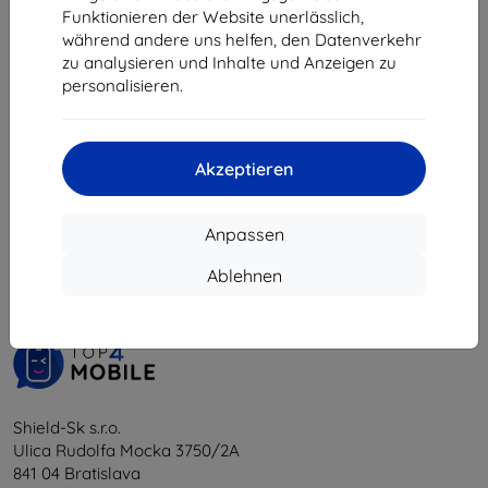
11,61 €
Funktionieren der Website unerlässlich,
Auf Lager 1 Stk.
während andere uns helfen, den Datenverkehr
zu analysieren und Inhalte und Anzeigen zu
personalisieren.
Akzeptieren
1
-
5
vom ganzen
5
.
Anpassen
«
1
»
Ablehnen
Shield-Sk s.r.o.
Ulica Rudolfa Mocka 3750/2A
841 04 Bratislava