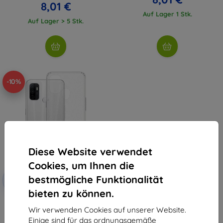
8,01 €
Auf Lager 1 Stk.
Auf Lager > 5 Stk.
-10%
Diese Website verwendet
Cookies, um Ihnen die
Rabatt
bestmögliche Funktionalität
-10%
mit
EXTRA10
Gutschein
bieten zu können.
3MK Armor Case Oppo A53/A53s
Wir verwenden Cookies auf unserer Website.
12,90 €
Einige sind für das ordnungsgemäße