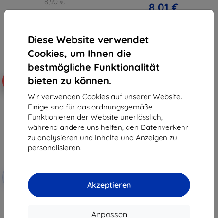
8,90 €
8,01 €
8,01 €
Auf Lager > 5 Stk.
Auf Lager > 5 Stk.
Diese Website verwendet
Cookies, um Ihnen die
bestmögliche Funktionalität
bieten zu können.
-10%
Wir verwenden Cookies auf unserer Website.
Einige sind für das ordnungsgemäße
Funktionieren der Website unerlässlich,
während andere uns helfen, den Datenverkehr
zu analysieren und Inhalte und Anzeigen zu
personalisieren.
Rabatt
-10%
mit
EXTRA10
Akzeptieren
Gutschein
Beline Buch-Case magnetisch
schwarz für Xiaomi 13
(5905359815549)
Anpassen