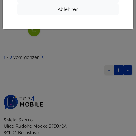
8,90 €
8,01 €
Ablehnen
Auf Lager > 5 Stk.
1
-
7
vom ganzen
7
.
«
1
»
Shield-Sk s.r.o.
Ulica Rudolfa Mocka 3750/2A
841 04 Bratislava