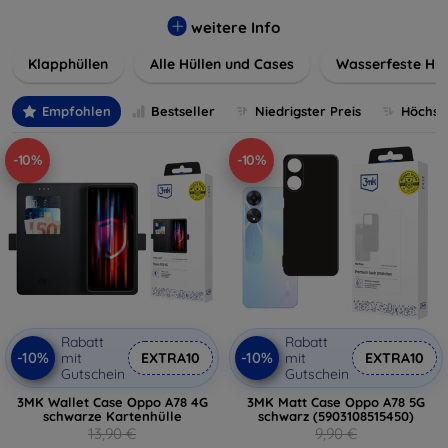
werden. Wählen Sie aus einer Vielzahl von Materialien und
Farben, um Ihren persönlichen Stil perfekt zu
weitere Info
unterstreichen.
Klapphüllen
Alle Hüllen und Cases
Wasserfeste Hül
Empfohlen
Bestseller
Niedrigster Preis
Höchste
-10%
-10%
Rabatt
Rabatt
-10%
-10%
mit
EXTRA10
mit
EXTRA10
Gutschein
Gutschein
3MK Wallet Case Oppo A78 4G
3MK Matt Case Oppo A78 5G
schwarze Kartenhülle
schwarz (5903108515450)
13,90 €
9,90 €