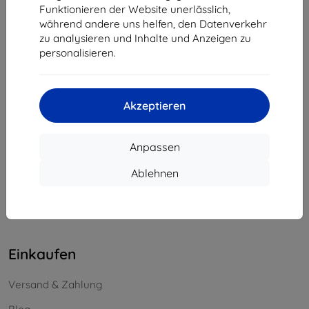
Funktionieren der Website unerlässlich,
Unternehmens-ID:
46701494
während andere uns helfen, den Datenverkehr
USt-IdNr.:
SK2023549671
zu analysieren und Inhalte und Anzeigen zu
personalisieren.
Kontakt
info@top4mobile.eu
Akzeptieren
Schreiben Sie uns
Anpassen
Montag bis Freitag:
Online
8:00 - 16:00
Ablehnen
Samstag und Sonntag:
Offline
Einkaufen
Versand & Zahlung