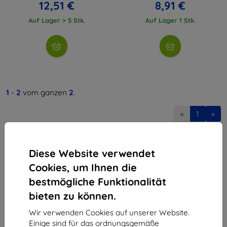
12,51 €
8,91 €
Auf Lager > 5 Stk.
Auf Lager 1 Stk.
1
-
2
vom ganzen
2
.
«
1
»
Diese Website verwendet
Cookies, um Ihnen die
bestmögliche Funktionalität
bieten zu können.
Shield-Sk s.r.o.
Ulica Rudolfa Mocka 3750/2A
Wir verwenden Cookies auf unserer Website.
841 04 Bratislava
Einige sind für das ordnungsgemäße