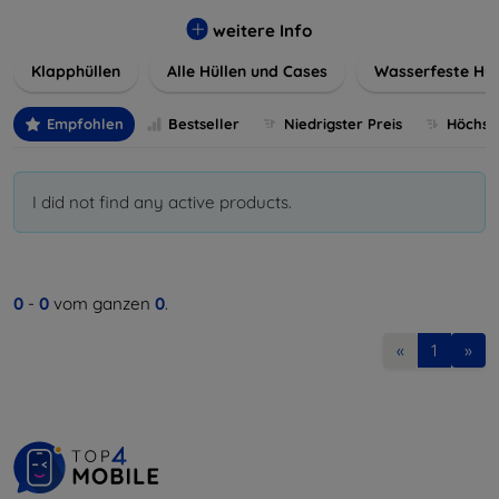
werden. Wählen Sie aus einer Vielzahl von Materialien und
Farben, um Ihren persönlichen Stil perfekt zu
weitere Info
unterstreichen.
Klapphüllen
Alle Hüllen und Cases
Wasserfeste Hül
Empfohlen
Bestseller
Niedrigster Preis
Höchste
I did not find any active products.
0
-
0
vom ganzen
0
.
«
1
»