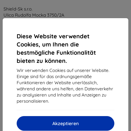
Shield-Sk s.r.o.
Ulica Rudolfa Mocka 3750/2A
841 04 Bratislava
Unternehmens-ID:
46701494
Diese Website verwendet
USt-IdNr.:
SK2023549671
Cookies, um Ihnen die
bestmögliche Funktionalität
Kontakt
bieten zu können.
info@top4mobile.eu
Wir verwenden Cookies auf unserer Website.
Einige sind für das ordnungsgemäße
Schreiben Sie uns
Funktionieren der Website unerlässlich,
während andere uns helfen, den Datenverkehr
Montag bis Freitag:
zu analysieren und Inhalte und Anzeigen zu
Online
8:00 - 16:00
personalisieren.
Samstag und Sonntag:
Offline
Akzeptieren