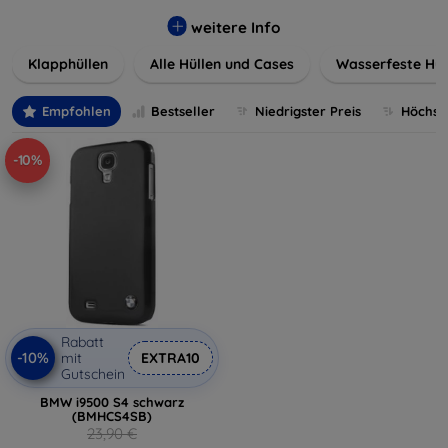
werden. Wählen Sie aus einer Vielzahl von Materialien und
Farben, um Ihren persönlichen Stil perfekt zu
weitere Info
unterstreichen.
Klapphüllen
Alle Hüllen und Cases
Wasserfeste Hül
Empfohlen
Bestseller
Niedrigster Preis
Höchste
-10%
Rabatt
-10%
mit
EXTRA10
Gutschein
BMW i9500 S4 schwarz
(BMHCS4SB)
23,90 €