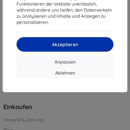
Funktionieren der Website unerlässlich,
Unternehmens-ID:
46701494
während andere uns helfen, den Datenverkehr
USt-IdNr.:
SK2023549671
zu analysieren und Inhalte und Anzeigen zu
personalisieren.
Kontakt
info@top4mobile.eu
Akzeptieren
Schreiben Sie uns
Anpassen
Montag bis Freitag:
Online
8:00 - 16:00
Ablehnen
Samstag und Sonntag:
Offline
Einkaufen
Versand & Zahlung