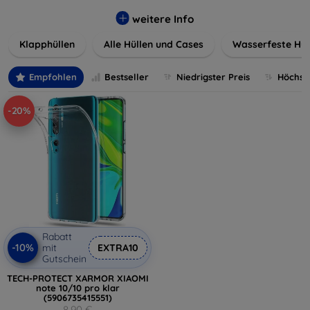
werden. Wählen Sie aus einer Vielzahl von Materialien und
Farben, um Ihren persönlichen Stil perfekt zu
weitere Info
unterstreichen.
Klapphüllen
Alle Hüllen und Cases
Wasserfeste Hül
Empfohlen
Bestseller
Niedrigster Preis
Höchste
-20%
Rabatt
-10%
mit
EXTRA10
Gutschein
TECH-PROTECT XARMOR XIAOMI
note 10/10 pro klar
(5906735415551)
8,90 €