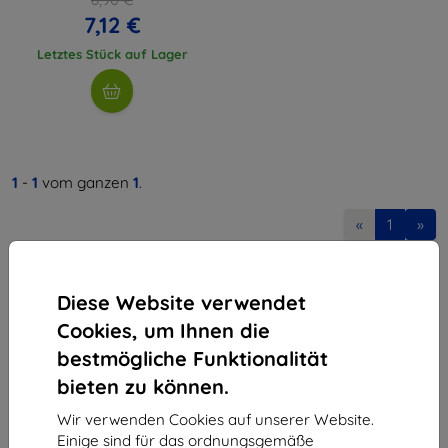
7,12 €
Letztes Stück auf Lager
1
-
1
vom ganzen
1
.
«
1
»
Diese Website verwendet
Cookies, um Ihnen die
bestmögliche Funktionalität
bieten zu können.
Shield-Sk s.r.o.
Ulica Rudolfa Mocka 3750/2A
Wir verwenden Cookies auf unserer Website.
841 04 Bratislava
Einige sind für das ordnungsgemäße