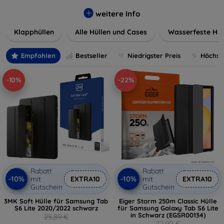
werden. Wählen Sie aus einer Vielzahl von Materialien und
Farben, um Ihren persönlichen Stil perfekt zu
weitere Info
unterstreichen.
Klapphüllen
Alle Hüllen und Cases
Wasserfeste Hül
Empfohlen
Bestseller
Niedrigster Preis
Höchste
-10%
-22%
Rabatt
Rabatt
-10%
-10%
mit
EXTRA10
mit
EXTRA10
Gutschein
Gutschein
3MK Soft Hülle für Samsung Tab
Eiger Storm 250m Classic Hülle
S6 Lite 2020/2022 schwarz
für Samsung Galaxy Tab S6 Lite
in Schwarz (EGSR00134)
25,89 €
22,90 €