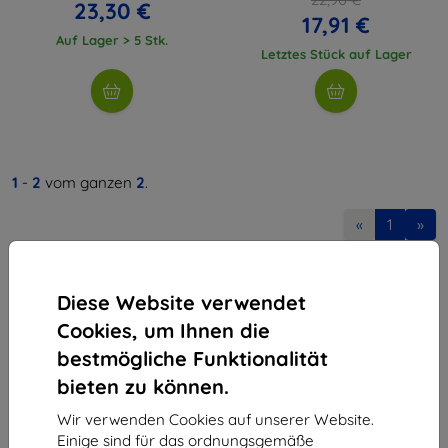
23,30 €
17,91 €
Auf Lager > 5 Stk.
Letztes Stück auf Lager
1
-
2
vom ganzen
2
.
«
1
»
Diese Website verwendet
Cookies, um Ihnen die
bestmögliche Funktionalität
bieten zu können.
Shield-Sk s.r.o.
Ulica Rudolfa Mocka 3750/2A
Wir verwenden Cookies auf unserer Website.
841 04 Bratislava
Einige sind für das ordnungsgemäße