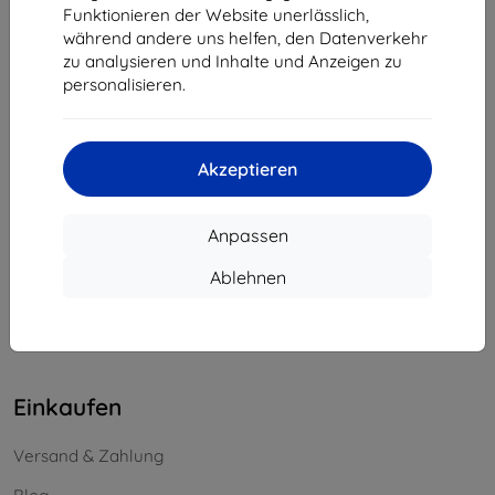
Funktionieren der Website unerlässlich,
Unternehmens-ID:
46701494
während andere uns helfen, den Datenverkehr
USt-IdNr.:
SK2023549671
zu analysieren und Inhalte und Anzeigen zu
personalisieren.
Kontakt
info@top4mobile.eu
Akzeptieren
Schreiben Sie uns
Anpassen
Montag bis Freitag:
Online
8:00 - 16:00
Ablehnen
Samstag und Sonntag:
Offline
Einkaufen
Versand & Zahlung