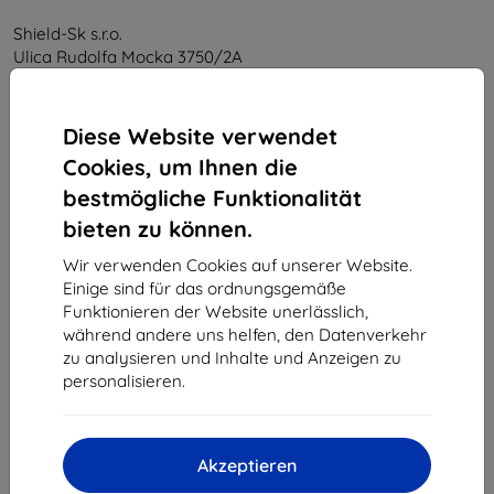
Shield-Sk s.r.o.
Ulica Rudolfa Mocka 3750/2A
841 04 Bratislava
Unternehmens-ID:
46701494
Diese Website verwendet
USt-IdNr.:
SK2023549671
Cookies, um Ihnen die
bestmögliche Funktionalität
Kontakt
bieten zu können.
info@top4mobile.eu
Wir verwenden Cookies auf unserer Website.
Einige sind für das ordnungsgemäße
Schreiben Sie uns
Funktionieren der Website unerlässlich,
während andere uns helfen, den Datenverkehr
Montag bis Freitag:
zu analysieren und Inhalte und Anzeigen zu
Online
8:00 - 16:00
personalisieren.
Samstag und Sonntag:
Offline
Akzeptieren