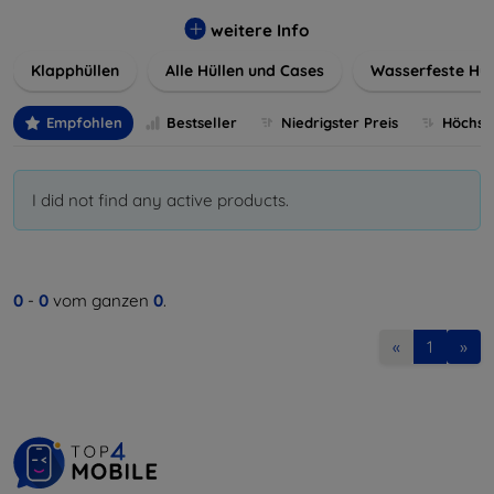
werden. Wählen Sie aus einer Vielzahl von Materialien und
Farben, um Ihren persönlichen Stil perfekt zu
weitere Info
unterstreichen.
Klapphüllen
Alle Hüllen und Cases
Wasserfeste Hül
Empfohlen
Bestseller
Niedrigster Preis
Höchste
I did not find any active products.
0
-
0
vom ganzen
0
.
«
1
»