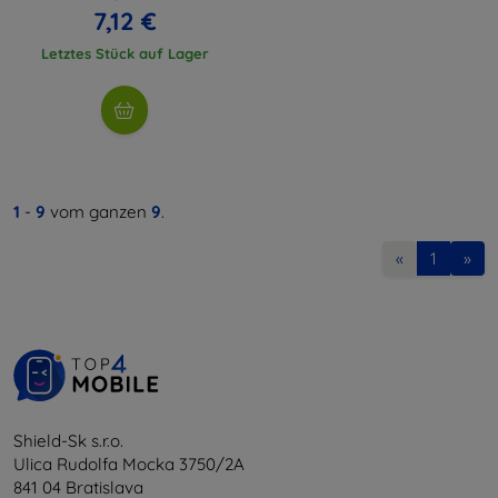
7,12 €
Letztes Stück auf Lager
1
-
9
vom ganzen
9
.
«
1
»
Shield-Sk s.r.o.
Ulica Rudolfa Mocka 3750/2A
841 04 Bratislava