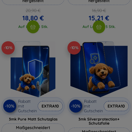
hergestellt
hergestellt
20,90 €
16,90 €
18,80 €
15,21 €
Auf Lager 3 Stk.
Auf Lager > 5 Stk.
-10%
-10%
Rabatt
Rabatt
-10%
-10%
mit
EXTRA10
mit
EXTRA10
Gutschein
Gutschein
3mk Pure Matt Schutzglas
3mk Silverprotection+
Schutzfolie
Maßgeschneidert
Maßgeschneidert