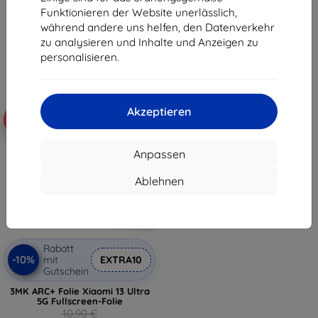
installiert
7,12 €
Funktionieren der Website unerlässlich,
15,90 €
während andere uns helfen, den Datenverkehr
7,12 €
Letztes Stück auf Lager
zu analysieren und Inhalte und Anzeigen zu
Letztes Stück auf Lager
personalisieren.
Akzeptieren
-35%
Anpassen
Ablehnen
Rabatt
-10%
mit
EXTRA10
Gutschein
3MK ARC+ Folie Xiaomi 13 Ultra
5G Fullscreen-Folie
10,90 €