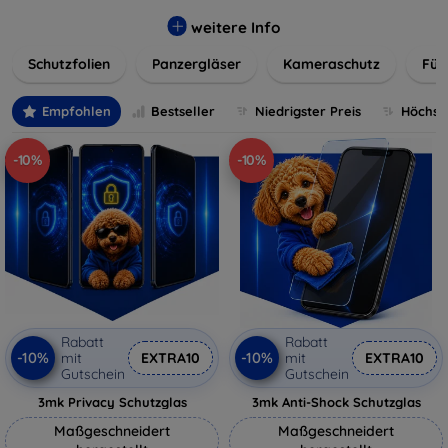
flexibler Folie, unsere Schutzlösungen sind einfach zu
installieren und passgenau für jedes Gerät, um eine
weitere Info
nahtlose Nutzung zu gewährleisten. Schützen Sie Ihr
Schutzfolien
Panzergläser
Kameraschutz
Für
wertvolles Gerät mit unseren langlebigen und zuverlässigen
Displayschutzlösungen und genießen Sie ein sorgenfreies
digitales Erlebnis.
Empfohlen
Bestseller
Niedrigster Preis
Höchste
-10%
-10%
Rabatt
Rabatt
-10%
-10%
mit
EXTRA10
mit
EXTRA10
Gutschein
Gutschein
3mk Privacy Schutzglas
3mk Anti-Shock Schutzglas
Maßgeschneidert
Maßgeschneidert