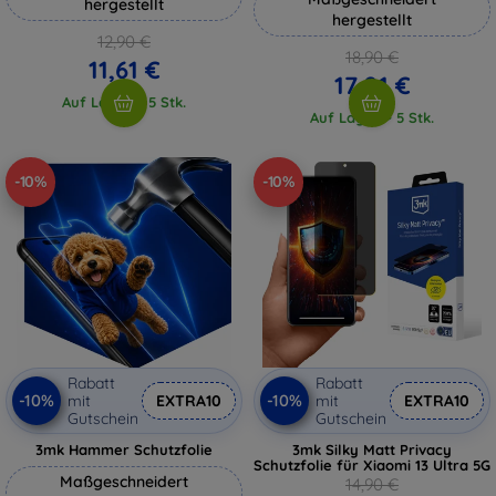
hergestellt
hergestellt
12,90 €
18,90 €
11,61 €
17,01 €
Auf Lager > 5 Stk.
Auf Lager > 5 Stk.
-10%
-10%
Rabatt
Rabatt
-10%
-10%
mit
EXTRA10
mit
EXTRA10
Gutschein
Gutschein
3mk Hammer Schutzfolie
3mk Silky Matt Privacy
Schutzfolie für Xiaomi 13 Ultra 5G
Maßgeschneidert
14,90 €