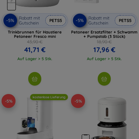
Rabatt mit
Rabatt mit
-5%
-5%
PETS5
PETS5
Gutschein
Gutschein
Trinkbrunnen für Haustiere
Petoneer Ersatzfilter + Schwamm
Petoneer Fresco mini
+ Pumpstab (3 Stück)
43,90 €
18,90 €
41,71 €
17,96 €
Auf Lager > 5 Stk.
Auf Lager > 5 Stk.
kostenlose Lieferung
-5%
-5%