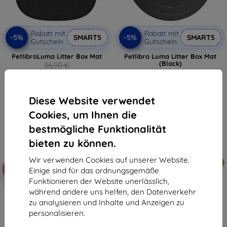
Rabatt mit
Rabatt mit
-5%
-5%
SMART5
SMART5
Gutschein
Gutschein
PetlibroLuma Litter Box Mat
Petlibro Luma Litter Box Mat
(Black)
36,90 €
36,90 €
35,06 €
35,06 €
Auf Lager > 5 Stk.
Diese Website verwendet
Auf Lager > 5 Stk.
Cookies, um Ihnen die
bestmögliche Funktionalität
bieten zu können.
Wir verwenden Cookies auf unserer Website.
kostenlose Lieferung
kostenlose Lieferung
-5%
-5%
Einige sind für das ordnungsgemäße
Funktionieren der Website unerlässlich,
während andere uns helfen, den Datenverkehr
zu analysieren und Inhalte und Anzeigen zu
personalisieren.