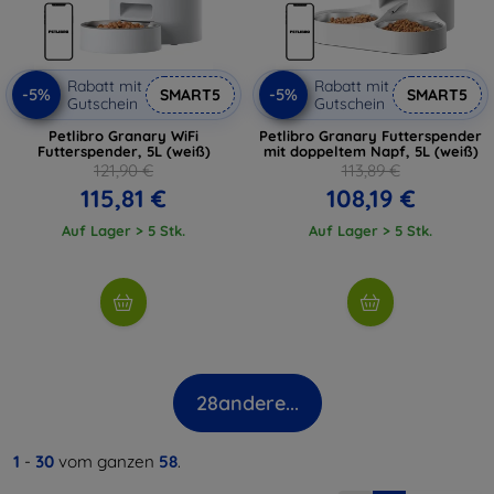
Rabatt mit
Rabatt mit
-5%
-5%
SMART5
SMART5
Gutschein
Gutschein
Petlibro Granary WiFi
Petlibro Granary Futterspender
Futterspender, 5L (weiß)
mit doppeltem Napf, 5L (weiß)
121,90 €
113,89 €
115,81 €
108,19 €
Auf Lager > 5 Stk.
Auf Lager > 5 Stk.
28
andere...
1
-
30
vom ganzen
58
.