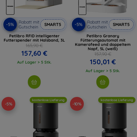
Rabatt mit
Rabatt mit
-5%
-5%
SMART5
SMART5
Gutschein
Gutschein
Petlibro RFID intelligenter
Petlibro Granary
Futterspender mit Halsband, 3L
Fütterungsautomat mit
Kamerafeed und doppeltem
165,90 €
Napf, 5L (weiß)
157,60 €
157,90 €
150,01 €
Auf Lager > 5 Stk.
Auf Lager > 5 Stk.
kostenlose Lieferung
kostenlose Lieferung
-5%
-10%