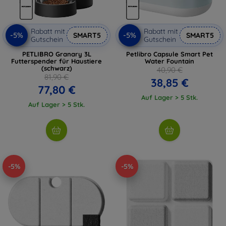
Rabatt mit
Rabatt mit
-5%
-5%
SMART5
SMART5
Gutschein
Gutschein
PETLIBRO Granary 3L
Petlibro Capsule Smart Pet
Futterspender für Haustiere
Water Fountain
(schwarz)
40,90 €
81,90 €
38,85 €
77,80 €
Auf Lager > 5 Stk.
Auf Lager > 5 Stk.
-5%
-5%