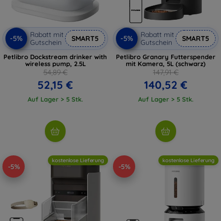
Rabatt mit
Rabatt mit
-5%
-5%
SMART5
SMART5
Gutschein
Gutschein
Petlibro Dockstream drinker with
Petlibro Granary Futterspender
wireless pump, 2.5L
mit Kamera, 5L (schwarz)
54,89 €
147,91 €
52,15 €
140,52 €
Auf Lager > 5 Stk.
Auf Lager > 5 Stk.
kostenlose Lieferung
kostenlose Lieferung
-5%
-5%