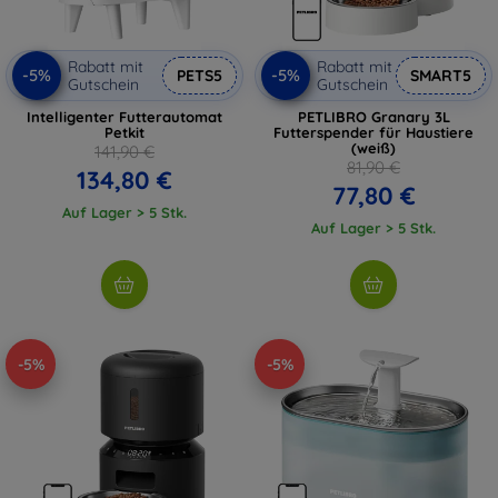
Rabatt mit
Rabatt mit
-5%
-5%
PETS5
SMART5
Gutschein
Gutschein
Intelligenter Futterautomat
PETLIBRO Granary 3L
Petkit
Futterspender für Haustiere
(weiß)
141,90 €
81,90 €
134,80 €
77,80 €
Auf Lager > 5 Stk.
Auf Lager > 5 Stk.
-5%
-5%