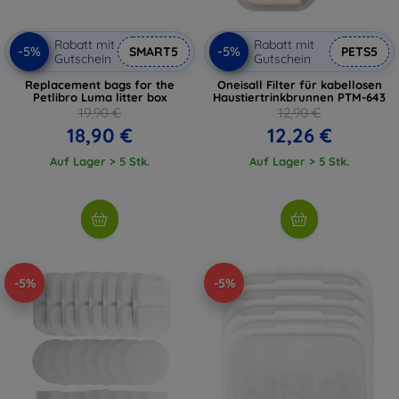
Rabatt mit
Rabatt mit
-5%
-5%
SMART5
PETS5
Gutschein
Gutschein
Replacement bags for the
Oneisall Filter für kabellosen
Petlibro Luma litter box
Haustiertrinkbrunnen PTM-643
19,90 €
12,90 €
18,90 €
12,26 €
Auf Lager > 5 Stk.
Auf Lager > 5 Stk.
-5%
-5%