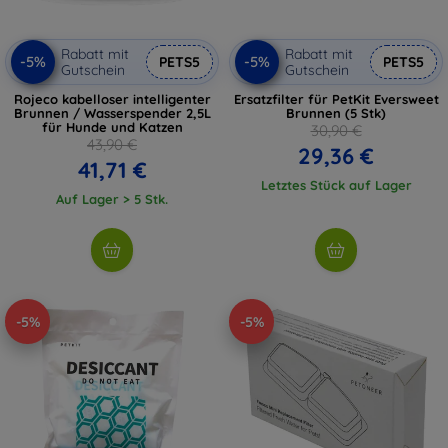
Rabatt mit
Rabatt mit
-5%
-5%
PETS5
PETS5
Gutschein
Gutschein
Rojeco kabelloser intelligenter
Ersatzfilter für PetKit Eversweet
Brunnen / Wasserspender 2,5L
Brunnen (5 Stk)
für Hunde und Katzen
30,90 €
43,90 €
29,36 €
41,71 €
Letztes Stück auf Lager
Auf Lager > 5 Stk.
-5%
-5%