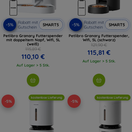
Rabatt mit
Rabatt mit
-5%
-5%
SMART5
SMART5
Gutschein
Gutschein
Petlibro Granary Futterspender
Petlibro Granary Futterspender,
mit doppeltem Napf, Wifi, 5L
Wifi, 5L (schwarz)
(weiß)
121,90 €
115,89 €
115,81 €
110,10 €
Auf Lager > 5 Stk.
Auf Lager > 5 Stk.
kostenlose Lieferung
kostenlose Lieferung
-5%
-5%