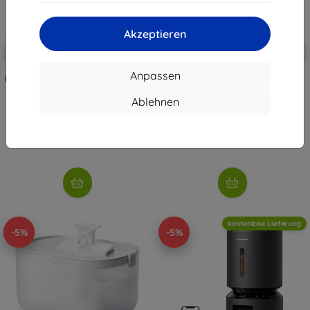
Akzeptieren
Rabatt mit
Rabatt mit
-5%
-5%
SMART5
SMART5
Gutschein
Gutschein
Anpassen
Petlibro Dockstream drinker with
Petlibro Dockstream drinker
app, 2.5L
96,90 €
101,90 €
Ablehnen
92,06 €
96,81 €
Auf Lager > 5 Stk.
Auf Lager > 5 Stk.
kostenlose Lieferung
-5%
-5%