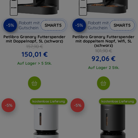
Rabatt mit
Rabatt mit
-5%
-5%
SMART5
SMART5
Gutschein
Gutschein
Petlibro Granary Futterspender
Petlibro Granary Futterspender
mit Doppelnapf, 5L (schwarz)
mit doppeltem Napf, Wifi, 5L
(schwarz)
157,90 €
101,90 €
150,01 €
92,06 €
Auf Lager > 5 Stk.
Auf Lager 2 Stk.
kostenlose Lieferung
kostenlose Lieferung
-5%
-5%