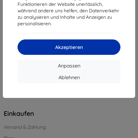
Funktionieren der Website unerlässlich,
Unternehmens-ID:
46701494
während andere uns helfen, den Datenverkehr
USt-IdNr.:
SK2023549671
zu analysieren und Inhalte und Anzeigen zu
personalisieren.
Kontakt
info@top4mobile.eu
Akzeptieren
Schreiben Sie uns
Anpassen
Montag bis Freitag:
Online
8:00 - 16:00
Ablehnen
Samstag und Sonntag:
Offline
Einkaufen
Versand & Zahlung