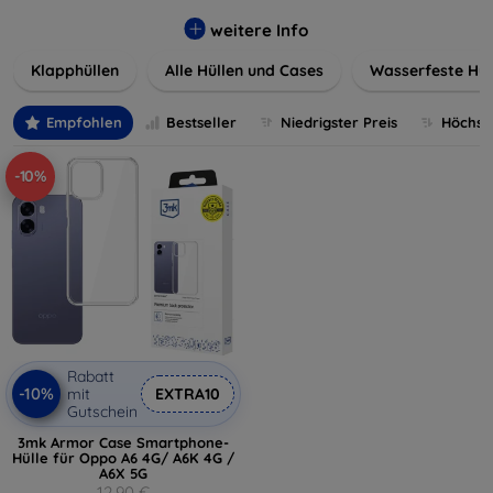
werden. Wählen Sie aus einer Vielzahl von Materialien und
Farben, um Ihren persönlichen Stil perfekt zu
weitere Info
unterstreichen.
Klapphüllen
Alle Hüllen und Cases
Wasserfeste Hül
Empfohlen
Bestseller
Niedrigster Preis
Höchste
-10%
Rabatt
-10%
mit
EXTRA10
Gutschein
3mk Armor Case Smartphone-
Hülle für Oppo A6 4G/ A6K 4G /
A6X 5G
12,90 €