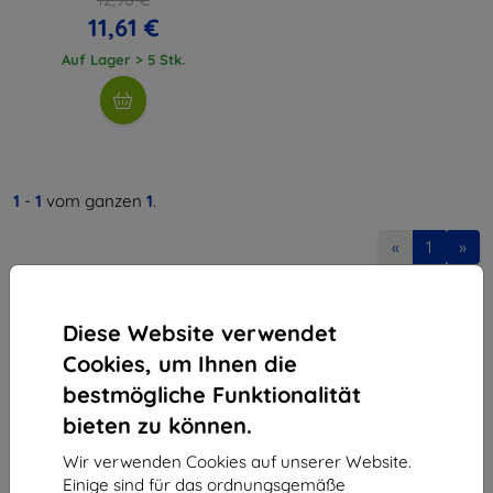
11,61 €
Auf Lager > 5 Stk.
1
-
1
vom ganzen
1
.
«
1
»
Diese Website verwendet
Cookies, um Ihnen die
bestmögliche Funktionalität
bieten zu können.
Shield-Sk s.r.o.
Ulica Rudolfa Mocka 3750/2A
Wir verwenden Cookies auf unserer Website.
841 04 Bratislava
Einige sind für das ordnungsgemäße