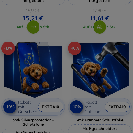
hergestellt
hergestellt
16,90 €
12,90 €
15,21 €
11,61 €
Auf Lager > 5 Stk.
Auf Lager > 5 Stk.
-10%
-10%
Rabatt
Rabatt
-10%
-10%
mit
EXTRA10
mit
EXTRA10
Gutschein
Gutschein
3mk Silverprotection+
3mk Hammer Schutzfolie
Schutzfolie
Maßgeschneidert
Maßgeschneidert