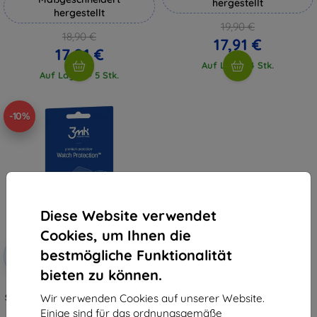
hergestellt
hergestellt
19,90 €
18,90 €
17,91 €
17,01 €
Auf Lager 4 Stk.
Auf Lager > 5 Stk.
-10%
Diese Website verwendet
Cookies, um Ihnen die
Rabatt
bestmögliche Funktionalität
-10%
mit
EXTRA10
Gutschein
bieten zu können.
3mk Watch Protection ARC
Schutzfolie für Garett Next AI 4G
Wir verwenden Cookies auf unserer Website.
10,90 €
Einige sind für das ordnungsgemäße