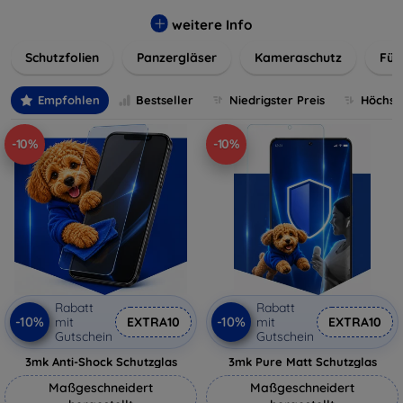
flexibler Folie, unsere Schutzlösungen sind einfach zu
installieren und passgenau für jedes Gerät, um eine
weitere Info
nahtlose Nutzung zu gewährleisten. Schützen Sie Ihr
Schutzfolien
Panzergläser
Kameraschutz
Für
wertvolles Gerät mit unseren langlebigen und zuverlässigen
Displayschutzlösungen und genießen Sie ein sorgenfreies
digitales Erlebnis.
Empfohlen
Bestseller
Niedrigster Preis
Höchste
-10%
-10%
Rabatt
Rabatt
-10%
-10%
mit
EXTRA10
mit
EXTRA10
Gutschein
Gutschein
3mk Anti-Shock Schutzglas
3mk Pure Matt Schutzglas
Maßgeschneidert
Maßgeschneidert