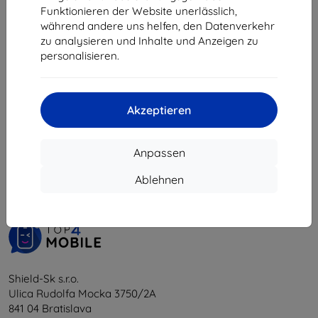
9,81 €
Funktionieren der Website unerlässlich,
während andere uns helfen, den Datenverkehr
Auf Lager > 5 Stk.
zu analysieren und Inhalte und Anzeigen zu
personalisieren.
Akzeptieren
1
-
5
vom ganzen
5
.
Anpassen
«
1
»
Ablehnen
Shield-Sk s.r.o.
Ulica Rudolfa Mocka 3750/2A
841 04 Bratislava