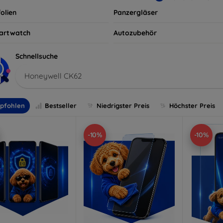
olien
Panzergläser
artwatch
Autozubehör
Schnellsuche
Honeywell CK62
pfohlen
Bestseller
Niedrigster Preis
Höchster Preis
-10%
-10%