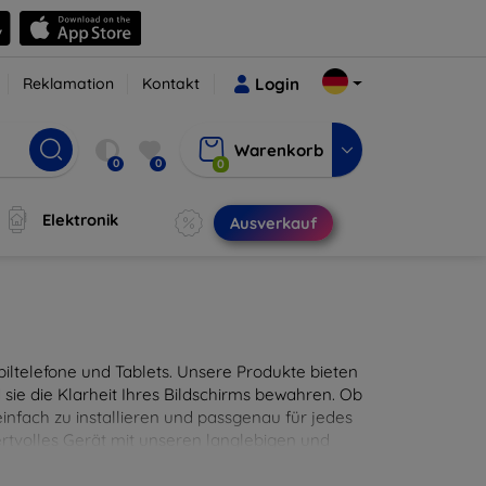
Reklamation
Kontakt
Login
Warenkorb
0
0
0
Elektronik
Ausverkauf
ltelefone und Tablets. Unsere Produkte bieten
sie die Klarheit Ihres Bildschirms bewahren. Ob
infach zu installieren und passgenau für jedes
ertvolles Gerät mit unseren langlebigen und
digitales Erlebnis.