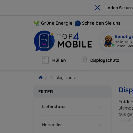
×
Laden Sie un
Grüne Energie
Schreiben Sie uns
Benötig
Hallo, wil
Online-Sho
Hüllen
Displayschutz
Displayschutz
Disp
FILTER
Entdec
Lieferstatus
ultima
aus ge
Gerät,
Hersteller
zuverl