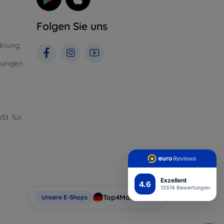
Folgen Sie uns
dnung
gungen
St. für
Exzellent
4.6
13574 Bewertungen
Top4Mobile.de
Unsere E-Shops