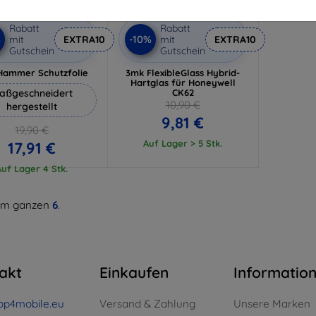
Rabatt
Rabatt
%
-10%
mit
EXTRA10
mit
EXTRA10
Gutschein
Gutschein
Hammer Schutzfolie
3mk FlexibleGlass Hybrid-
Hartglas für Honeywell
aßgeschneidert
CK62
10,90 €
hergestellt
9,81 €
19,90 €
Auf Lager > 5 Stk.
17,91 €
Auf Lager 4 Stk.
m ganzen
6
.
akt
Einkaufen
Informatio
op4mobile.eu
Versand & Zahlung
Unsere Marken