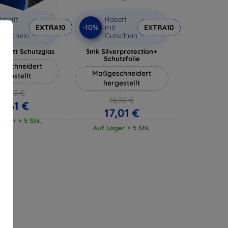
abatt
Rabatt
-10%
it
EXTRA10
mit
EXTRA10
utschein
Gutschein
 Matt Schutzglas
3mk Silverprotection+
Schutzfolie
eschneidert
Maßgeschneidert
ergestellt
hergestellt
12,90 €
18,90 €
11,61 €
17,01 €
ager > 5 Stk.
Auf Lager > 5 Stk.