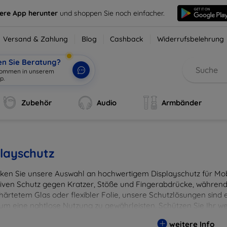
sere App herunter
und shoppen Sie noch einfacher.
Versand & Zahlung
Blog
Cashback
Widerrufsbelehrung
en Sie Beratung?
lkommen in unserem
p.
|
Zubehör
Audio
Armbänder
layschutz
ken Sie unsere Auswahl an hochwertigem Displayschutz für Mobi
tiven Schutz gegen Kratzer, Stöße und Fingerabdrücke, während 
härtetem Glas oder flexibler Folie, unsere Schutzlösungen sind e
 um eine nahtlose Nutzung zu gewährleisten. Schützen Sie Ihr w
ässigen Displayschutzlösungen und genießen Sie ein sorgenfreies 
weitere Info