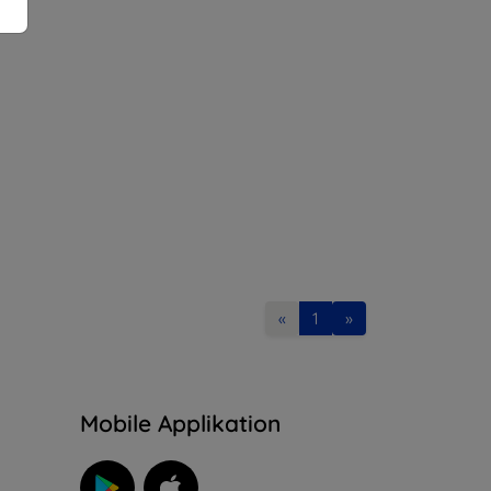
«
1
»
n
Mobile Applikation