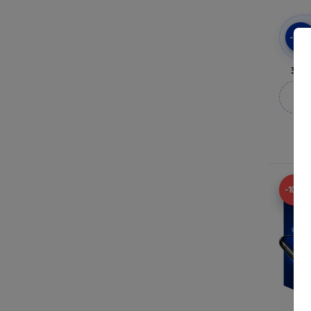
-10
3mk 
M
-10%