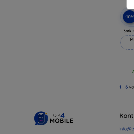
-10
3mk 
M
1
-
6
vo
Kont
info@t