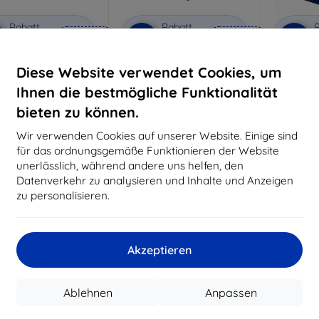
Rabatt
Rabatt
R
%
-10%
-10%
mit
EXTRA10
mit
EXTRA10
m
Gutschein
Gutschein
G
Diese Website verwendet Cookies, um
Privacy Schutzglas
3mk Anti-Shock Schutzglas
3mk Pure
Ihnen die bestmögliche Funktionalität
aßgeschneidert
Maßgeschneidert
Maßg
hergestellt
hergestellt
h
bieten zu können.
20,90 €
16,90 €
Wir verwenden Cookies auf unserer Website. Einige sind
18,80 €
15,21 €
für das ordnungsgemäße Funktionieren der Website
unerlässlich, während andere uns helfen, den
Auf Lager 3 Stk.
Auf Lager > 5 Stk.
Auf L
Datenverkehr zu analysieren und Inhalte und Anzeigen
-10%
zu personalisieren.
Akzeptieren
Ablehnen
Anpassen