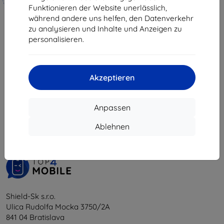
hergestellt
Funktionieren der Website unerlässlich,
während andere uns helfen, den Datenverkehr
19,90 €
zu analysieren und Inhalte und Anzeigen zu
17,91 €
personalisieren.
Auf Lager 3 Stk.
Akzeptieren
1
-
5
vom ganzen
5
.
Anpassen
«
1
»
Ablehnen
Shield-Sk s.r.o.
Ulica Rudolfa Mocka 3750/2A
841 04 Bratislava