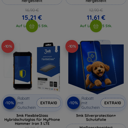
hergestellt
hergestellt
16,90 €
12,90 €
15,21 €
11,61 €
Auf Lager > 5 Stk.
Auf Lager > 5 Stk.
-10%
-10%
Rabatt
Rabatt
-10%
-10%
mit
EXTRA10
mit
EXTRA10
Gutschein
Gutschein
3mk FlexibleGlass
3mk Silverprotection+
Hybridschutzglas für MyPhone
Schutzfolie
Hammer Iron 3 LTE
Maßgeschneidert