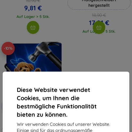
10,90 €
hergestellt
9,81 €
18,90 €
Auf Lager > 5 Stk.
17,01 €
Auf Lager > 5 Stk.
-10%
Diese Website verwendet
Cookies, um Ihnen die
Rabatt
bestmögliche Funktionalität
-10%
mit
EXTRA10
Gutschein
bieten zu können.
3mk Hammer Schutzfolie
Wir verwenden Cookies auf unserer Website.
Maßgeschneidert
Einige sind für das ordnungsgemäße