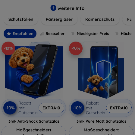
flexibler Folie, unsere Schutzlösungen sind einfach zu
installieren und passgenau für jedes Gerät, um eine
weitere Info
nahtlose Nutzung zu gewährleisten. Schützen Sie Ihr
Schutzfolien
Panzergläser
Kameraschutz
Für
wertvolles Gerät mit unseren langlebigen und zuverlässigen
Displayschutzlösungen und genießen Sie ein sorgenfreies
digitales Erlebnis.
Empfohlen
Bestseller
Niedrigster Preis
Höchste
-10%
-10%
Rabatt
Rabatt
-10%
-10%
mit
EXTRA10
mit
EXTRA10
Gutschein
Gutschein
3mk Anti-Shock Schutzglas
3mk Pure Matt Schutzglas
Maßgeschneidert
Maßgeschneidert