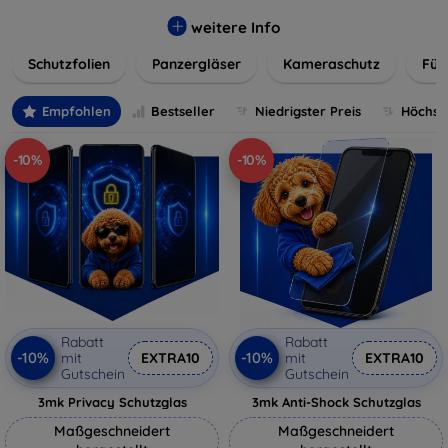
flexibler Folie, unsere Schutzlösungen sind einfach zu
installieren und passgenau für jedes Gerät, um eine
weitere Info
nahtlose Nutzung zu gewährleisten. Schützen Sie Ihr
Schutzfolien
Panzergläser
Kameraschutz
Für
wertvolles Gerät mit unseren langlebigen und zuverlässigen
Displayschutzlösungen und genießen Sie ein sorgenfreies
digitales Erlebnis.
Empfohlen
Bestseller
Niedrigster Preis
Höchste
-10%
-10%
Rabatt
Rabatt
-10%
-10%
mit
EXTRA10
mit
EXTRA10
Gutschein
Gutschein
3mk Privacy Schutzglas
3mk Anti-Shock Schutzglas
Maßgeschneidert
Maßgeschneidert