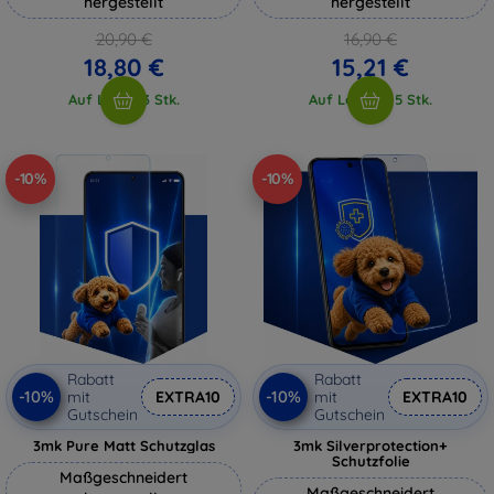
hergestellt
hergestellt
20,90 €
16,90 €
18,80 €
15,21 €
Auf Lager 3 Stk.
Auf Lager > 5 Stk.
-10%
-10%
Rabatt
Rabatt
-10%
-10%
mit
EXTRA10
mit
EXTRA10
Gutschein
Gutschein
3mk Pure Matt Schutzglas
3mk Silverprotection+
Schutzfolie
Maßgeschneidert
Maßgeschneidert