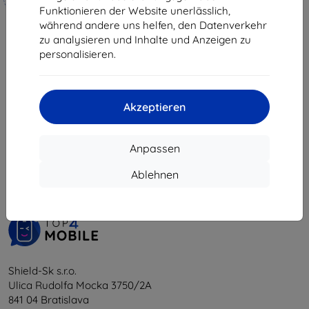
34,90 €
hergestellt
Funktionieren der Website unerlässlich,
31,42 €
während andere uns helfen, den Datenverkehr
19,90 €
zu analysieren und Inhalte und Anzeigen zu
Auf Lager > 5 Stk.
17,91 €
personalisieren.
Auf Lager 4 Stk.
Akzeptieren
1
-
6
vom ganzen
6
.
Anpassen
«
1
»
Ablehnen
Shield-Sk s.r.o.
Ulica Rudolfa Mocka 3750/2A
841 04 Bratislava