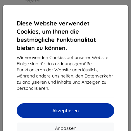
39,90 €
35,91 €
Auf Lager > 5 Stk.
Diese Website verwendet
Cookies, um Ihnen die
bestmögliche Funktionalität
bieten zu können.
1
-
3
vom ganzen
3
.
Wir verwenden Cookies auf unserer Website.
Einige sind für das ordnungsgemäße
«
1
»
Funktionieren der Website unerlässlich,
während andere uns helfen, den Datenverkehr
zu analysieren und Inhalte und Anzeigen zu
personalisieren.
Akzeptieren
Shield-Sk s.r.o.
Ulica Rudolfa Mocka 3750/2A
841 04 Bratislava
Anpassen