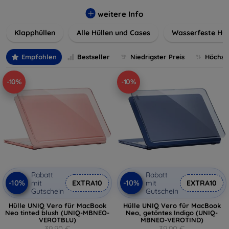
werden. Wählen Sie aus einer Vielzahl von Materialien und
Farben, um Ihren persönlichen Stil perfekt zu
weitere Info
unterstreichen.
Klapphüllen
Alle Hüllen und Cases
Wasserfeste Hül
Empfohlen
Bestseller
Niedrigster Preis
Höchste
-10%
-10%
Rabatt
Rabatt
-10%
-10%
mit
EXTRA10
mit
EXTRA10
Gutschein
Gutschein
Hülle UNIQ Vero für MacBook
Hülle UNIQ Vero für MacBook
Neo tinted blush (UNIQ-MBNEO-
Neo, getöntes Indigo (UNIQ-
VEROTBLU)
MBNEO-VEROTIND)
39,90 €
39,90 €