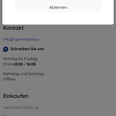
Unternehmens-ID:
46701494
Ablehnen
USt-IdNr.:
SK2023549671
Kontakt
info@top4mobile.eu
Schreiben Sie uns
Montag bis Freitag:
Online
8:00 - 16:00
Samstag und Sonntag:
Offline
Einkaufen
Versand & Zahlung