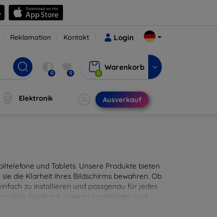
Reklamation
Kontakt
Login
Warenkorb
0
0
0
Elektronik
Ausverkauf
ltelefone und Tablets. Unsere Produkte bieten
sie die Klarheit Ihres Bildschirms bewahren. Ob
infach zu installieren und passgenau für jedes
ertvolles Gerät mit unseren langlebigen und
digitales Erlebnis.