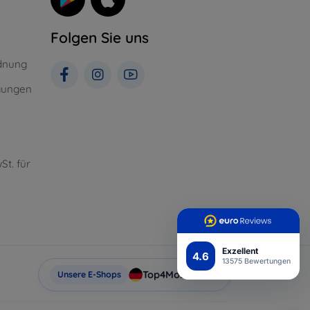
Folgen Sie uns
dnung
gungen
St. für
Exzellent
4.6
13575 Bewertungen
Top4Mobile.de
Unsere E-Shops