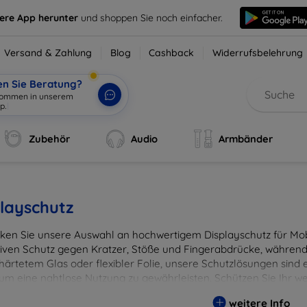
sere App herunter
und shoppen Sie noch einfacher.
Versand & Zahlung
Blog
Cashback
Widerrufsbelehrung
en Sie Beratung?
lkommen in unserem
p.
|
Zubehör
Audio
Armbänder
layschutz
ken Sie unsere Auswahl an hochwertigem Displayschutz für Mobi
tiven Schutz gegen Kratzer, Stöße und Fingerabdrücke, während 
härtetem Glas oder flexibler Folie, unsere Schutzlösungen sind e
 um eine nahtlose Nutzung zu gewährleisten. Schützen Sie Ihr w
ässigen Displayschutzlösungen und genießen Sie ein sorgenfreies 
weitere Info