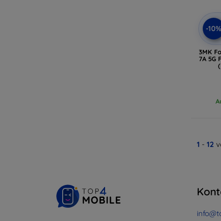
-10
3MK Fo
7A 5G 
A
1
-
12
v
Kont
info@t