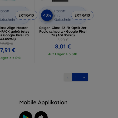
abatt
Rabatt
-10%
it
EXTRA10
mit
EXTRA10
utschein
Gutschein
lass Align Master
Spigen Glass EZ Fit Optik 2er
R-PACK gehärtetes
Pack, schwarz - Google Pixel
s Google Pixel 7a
7a (AGL05970)
AGL05968)
8,90 €
19,90 €
8,01 €
17,91 €
Auf Lager > 5 Stk.
ager > 5 Stk.
«
1
»
n
Mobile Applikation