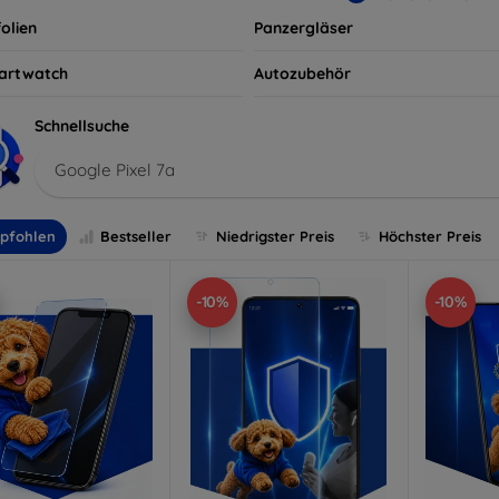
olien
Panzergläser
artwatch
Autozubehör
Schnellsuche
Google Pixel 7a
pfohlen
Bestseller
Niedrigster Preis
Höchster Preis
-10%
-10%