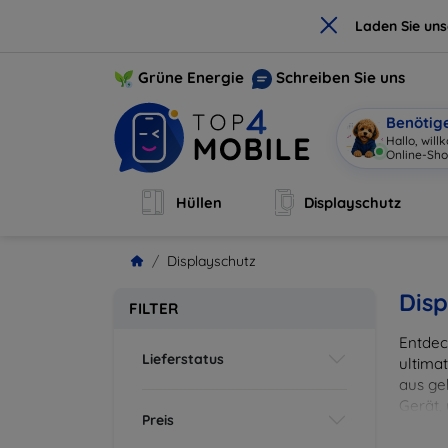
×
Laden Sie un
Grüne Energie
Schreiben Sie uns
Benötig
Hallo, wil
Online-Sho
Hüllen
Displayschutz
Displayschutz
Disp
FILTER
Entdec
Lieferstatus
ultima
aus ge
Gerät,
Preis
zuverl