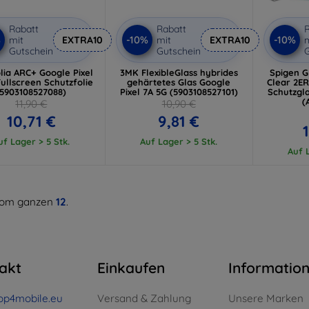
Rabatt
Rabatt
R
%
-10%
-10%
mit
EXTRA10
mit
EXTRA10
m
Gutschein
Gutschein
G
lia ARC+ Google Pixel
3MK FlexibleGlass hybrides
Spigen G
Fullscreen Schutzfolie
gehärtetes Glas Google
Clear 2E
(5903108527088)
Pixel 7A 5G (5903108527101)
Schutzgla
(
11,90 €
10,90 €
10,71 €
9,81 €
uf Lager > 5 Stk.
Auf Lager > 5 Stk.
Auf L
om ganzen
12
.
akt
Einkaufen
Informatio
op4mobile.eu
Versand & Zahlung
Unsere Marken