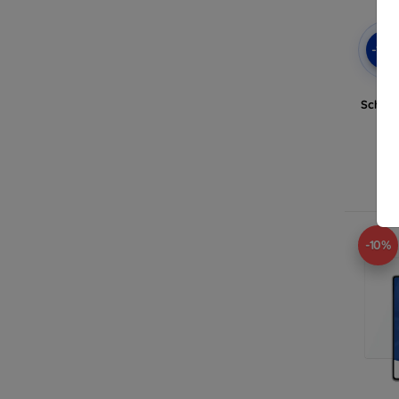
-10
3mk
Schutz
A
-10%