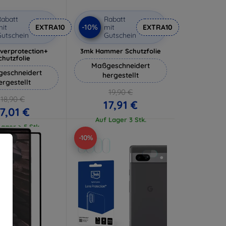
abatt
Rabatt
-10%
it
EXTRA10
mit
EXTRA10
utschein
Gutschein
lverprotection+
3mk Hammer Schutzfolie
chutzfolie
Maßgeschneidert
eschneidert
hergestellt
ergestellt
19,90 €
18,90 €
17,91 €
17,01 €
Auf Lager 3 Stk.
ager > 5 Stk.
-10%