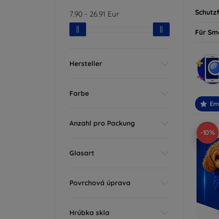
Schutzf
7.90
-
26.91
Eur
Für Sm
Hersteller
Farbe
Em
Anzahl pro Packung
-10%
Glasart
Povrchová úprava
Hrúbka skla