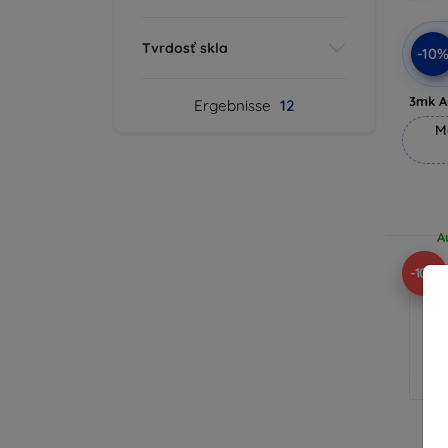
Tvrdosť skla
-10
3mk A
Ergebnisse
12
M
A
-10%