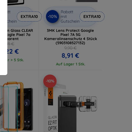
abatt
Rabatt
-10%
it
EXTRA10
mit
EXTRA10
utschein
Gutschein
ntain Glass CLEAR
3MK Lens Protect Google
 Google Pixel 7a
Pixel 7A 5G
ransparent
Kameralinsenschutz 4 Stück
(5903108527132)
26,91 €
9,90 €
4,22 €
8,91 €
ager > 5 Stk.
Auf Lager 1 Stk.
-10%