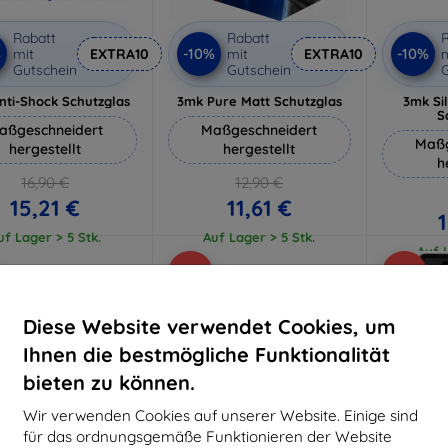
Rabatt
Rabatt
R
%
-10%
-10%
mit
EXTRA10
mit
EXTRA10
m
Gutschein
Gutschein
G
nti-Shock Schutzglas
3mk Pure Matt Schutzglas
3mk Si
S
aßgeschneidert
Maßgeschneidert
Maßg
hergestellt
hergestellt
h
16,90 €
12,90 €
15,21 €
11,61 €
uf Lager > 5 Stk.
Auf Lager > 5 Stk.
Auf L
-62%
-10%
Diese Website verwendet Cookies, um
Ihnen die bestmögliche Funktionalität
bieten zu können.
Wir verwenden Cookies auf unserer Website. Einige sind
für das ordnungsgemäße Funktionieren der Website