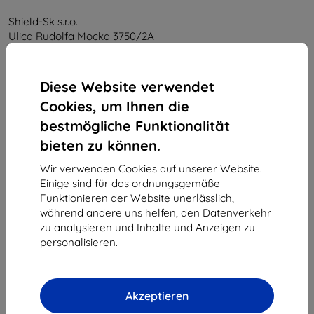
Shield-Sk s.r.o.
Ulica Rudolfa Mocka 3750/2A
841 04 Bratislava
Unternehmens-ID:
46701494
Diese Website verwendet
USt-IdNr.:
SK2023549671
Cookies, um Ihnen die
bestmögliche Funktionalität
Kontakt
bieten zu können.
info@top4mobile.eu
Wir verwenden Cookies auf unserer Website.
Einige sind für das ordnungsgemäße
Schreiben Sie uns
Funktionieren der Website unerlässlich,
während andere uns helfen, den Datenverkehr
Montag bis Freitag:
zu analysieren und Inhalte und Anzeigen zu
Online
8:00 - 16:00
personalisieren.
Samstag und Sonntag:
Offline
Akzeptieren