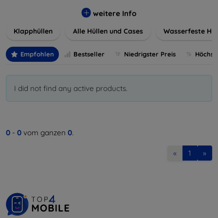
werden. Wählen Sie aus einer Vielzahl von Materialien und
Farben, um Ihren persönlichen Stil perfekt zu
weitere Info
unterstreichen.
Klapphüllen
Alle Hüllen und Cases
Wasserfeste Hül
Empfohlen
Bestseller
Niedrigster Preis
Höchste
I did not find any active products.
0
-
0
vom ganzen
0
.
«
1
»