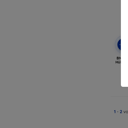
-10
BMW -
Hülle 
A
1
-
2
vo