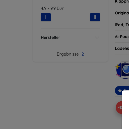
Klapph
4.9
-
9.9
Eur
Origina
iPad, T
AirPod
Hersteller
Ladehü
Ergebnisse
2
Em
-10%