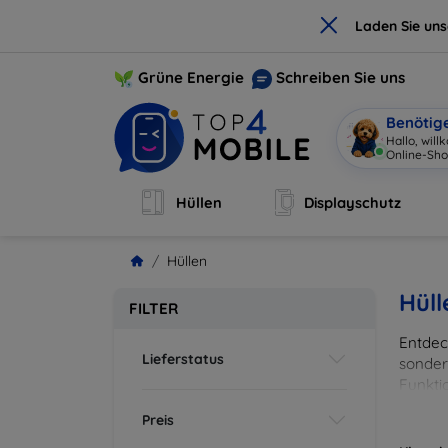
×
Laden Sie un
Grüne Energie
Schreiben Sie uns
Benötig
Hallo, wil
Online-Sho
Hüllen
Displayschutz
Hüllen
Hüll
FILTER
Entdeck
Lieferstatus
sonder
Funkti
und Fa
Preis