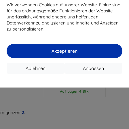
Wir verwenden Cookies auf unserer Website. Einige sind
für das ordnungsgemäße Funktionieren der Website
unerlässlich, während andere uns helfen, den
Datenverkehr zu analysieren und Inhalte und Anzeigen
zu personalisieren.
Rabatt
Rabatt
%
-10%
mit
EXTRA10
mit
EXTRA10
Gutschein
Gutschein
Akzeptieren
 Samsung Galaxy S4
ANYMODE Hülle mit
schwarz (BMHCS4SPL)
Sichtfenster für Samsung
Galaxy S4, PU-Leder, S-
9,90 €
Ablehnen
Anpassen
View-Unterstützung,
8,91 €
schwarz
4,90 €
4,41 €
uf Lager > 5 Stk.
Auf Lager 4 Stk.
m ganzen
2
.