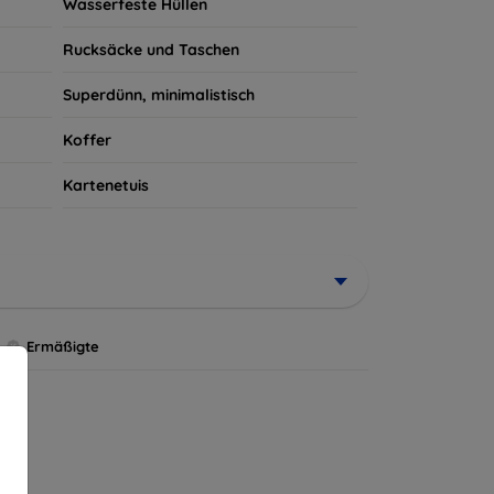
Wasserfeste Hüllen
Rucksäcke und Taschen
Superdünn, minimalistisch
Koffer
Kartenetuis
Ermäßigte