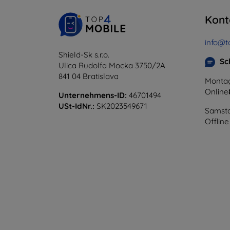
Kont
info@t
Shield-Sk s.r.o.
Sc
Ulica Rudolfa Mocka 3750/2A
841 04 Bratislava
Montag
Online
Unternehmens-ID:
46701494
USt-IdNr.:
SK2023549671
Samsta
Offline