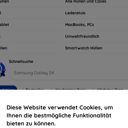
üllen
Alle Hüllen und Cases
l
Lederetuis
ablet
MacBooks, PCs
s
Umweltfreundlich
llen
Smartwatch Hüllen
Schnellsuche
Samsung Galaxy S4
pfohlen
Bestseller
Niedrigster Preis
Höchster Preis
Diese Website verwendet Cookies, um
-10%
Ihnen die bestmögliche Funktionalität
bieten zu können.