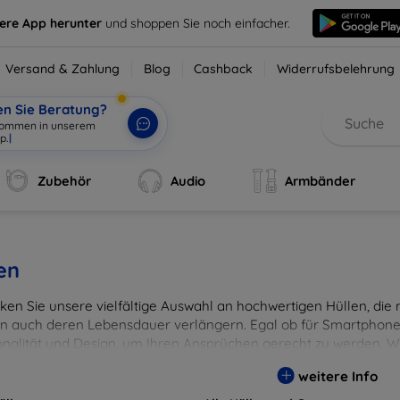
sere App herunter
und shoppen Sie noch einfacher.
Versand & Zahlung
Blog
Cashback
Widerrufsbelehrung
en Sie Beratung?
lkommen in unserem
p.
|
Zubehör
Audio
Armbänder
en
en Sie unsere vielfältige Auswahl an hochwertigen Hüllen, die ni
n auch deren Lebensdauer verlängern. Egal ob für Smartphones
onalität und Design, um Ihren Ansprüchen gerecht zu werden. Wä
rben, um Ihren persönlichen Stil perfekt zu unterstreichen.
weitere Info