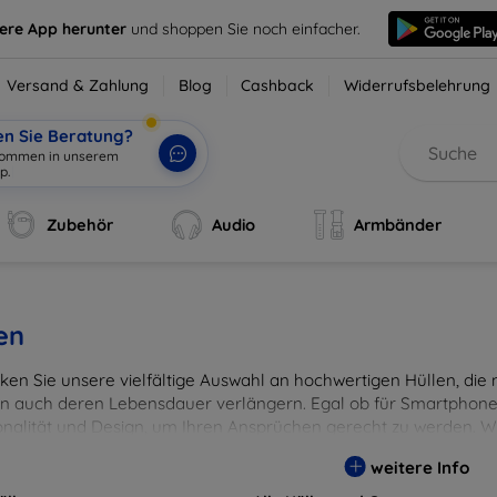
sere App herunter
und shoppen Sie noch einfacher.
Versand & Zahlung
Blog
Cashback
Widerrufsbelehrung
en Sie Beratung?
lkommen in unserem
p.
|
Zubehör
Audio
Armbänder
en
en Sie unsere vielfältige Auswahl an hochwertigen Hüllen, die ni
n auch deren Lebensdauer verlängern. Egal ob für Smartphones
onalität und Design, um Ihren Ansprüchen gerecht zu werden. Wä
rben, um Ihren persönlichen Stil perfekt zu unterstreichen.
weitere Info