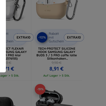
abatt
Rabatt
-10%
it
EXTRA10
mit
EXTRA10
utschein
Gutschein
ROTECT FLEXAIR
TECH-PROTECT SILICONE
r SAMSUNG GALAXY
HOOK SAMSUNG GALAXY
3 / 3 PRO klar
BUDS 3 / 3 PRO caffe latte
06302376155)
Silikonhaken
(5906302313730)
11,90 €
9,90 €
0,71 €
8,91 €
ager > 5 Stk.
Auf Lager > 5 Stk.
-19%