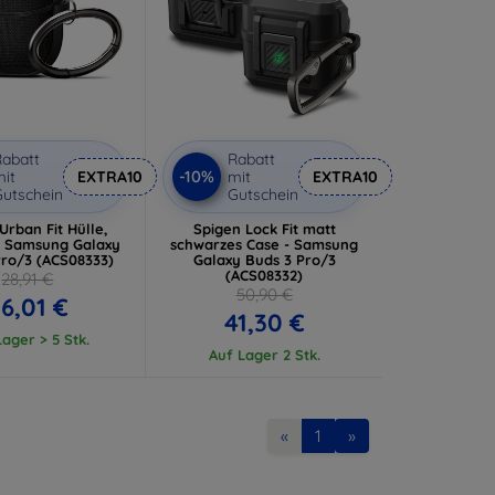
abatt
Rabatt
-10%
it
EXTRA10
mit
EXTRA10
utschein
Gutschein
Urban Fit Hülle,
Spigen Lock Fit matt
- Samsung Galaxy
schwarzes Case - Samsung
Pro/3 (ACS08333)
Galaxy Buds 3 Pro/3
(ACS08332)
28,91 €
50,90 €
6,01 €
41,30 €
ager > 5 Stk.
Auf Lager 2 Stk.
«
1
»