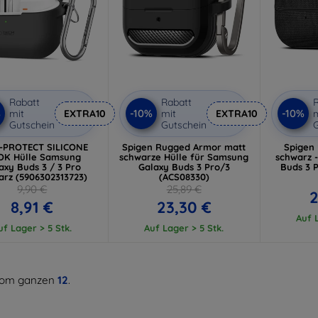
Rabatt
Rabatt
R
%
-10%
-10%
mit
EXTRA10
mit
EXTRA10
m
Gutschein
Gutschein
G
-PROTECT SILICONE
Spigen Rugged Armor matt
Spigen 
K Hülle Samsung
schwarze Hülle für Samsung
schwarz 
axy Buds 3 / 3 Pro
Galaxy Buds 3 Pro/3
Buds 3 
arz (5906302313723)
(ACS08330)
9,90 €
25,89 €
2
8,91 €
23,30 €
Auf L
uf Lager > 5 Stk.
Auf Lager > 5 Stk.
om ganzen
12
.