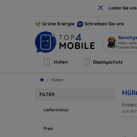
×
Laden Sie un
Grüne Energie
Schreiben Sie uns
Benötig
Hallo, wil
Online-Sho
Hüllen
Displayschutz
Hüllen
Hüll
FILTER
Entdeck
Lieferstatus
sonder
Funkti
und Fa
Preis