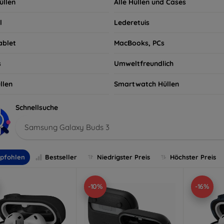
üllen
Alle Hüllen und Cases
l
Lederetuis
ablet
MacBooks, PCs
s
Umweltfreundlich
llen
Smartwatch Hüllen
Schnellsuche
Samsung Galaxy Buds 3
pfohlen
Bestseller
Niedrigster Preis
Höchster Preis
-10%
-16%