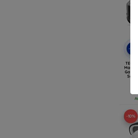
-10
TECH
MagSaf
Galaxy
Schw
A
-10%