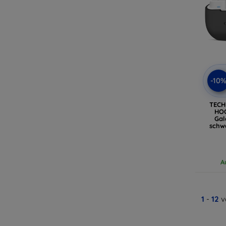
-10
TECH
HOO
Gal
schw
A
1
-
12
v