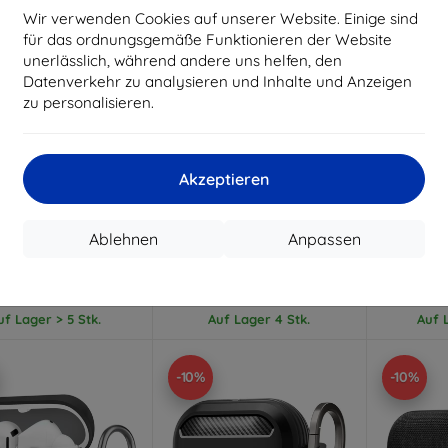
Wir verwenden Cookies auf unserer Website. Einige sind
für das ordnungsgemäße Funktionieren der Website
unerlässlich, während andere uns helfen, den
Datenverkehr zu analysieren und Inhalte und Anzeigen
zu personalisieren.
Rabatt
Rabatt
R
%
-10%
-10%
mit
EXTRA10
mit
EXTRA10
m
Gutschein
Gutschein
G
Akzeptieren
-PROTECT CARBONOX
TECH-PROTECT Silikon-
TECH-P
e Hülle für Samsung
Haken für Samsung Galaxy
Hülle fü
 Buds 3 / 3 FE / 3 Pro
Buds 3 / 3 FE / 3 Pro
BUDS 
Ablehnen
Anpassen
arz (5906302333752)
Lavendel (5906302333769)
(59
15,90 €
9,90 €
14,30 €
8,01 €
1
uf Lager > 5 Stk.
Auf Lager 4 Stk.
Auf L
-10%
-10%