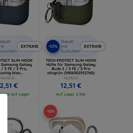
abatt
Rabatt
-10%
it
EXTRA10
mit
EXTRA10
utschein
Gutschein
OTECT SLIM HOOK
TECH-PROTECT SLIM HOOK
r Samsung Galaxy
Hülle für Samsung Galaxy
 / 3 FE / 3 Pro,
Buds 3 / 3 FE / 3 Pro
uschig blau
olivgrün (5906302352760)
06302352777)
14,90 €
16,90 €
2,51 €
12,51 €
 Stück auf Lager
Auf Lager 2 Stk.
-10%