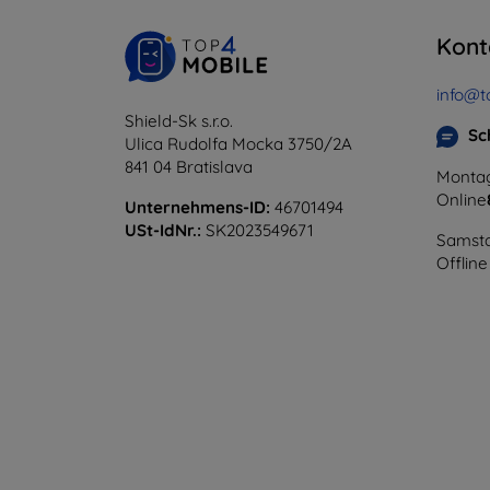
Kont
info@t
Shield-Sk s.r.o.
Sc
Ulica Rudolfa Mocka 3750/2A
841 04 Bratislava
Montag
Online
Unternehmens-ID:
46701494
USt-IdNr.:
SK2023549671
Samsta
Offline