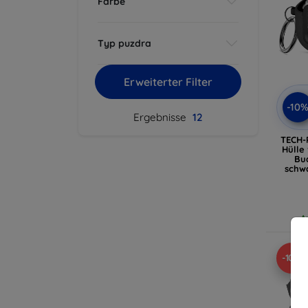
Farbe
Typ puzdra
Erweiterter Filter
-10
Ergebnisse
12
TECH-
Hülle
Bud
schw
A
-10%