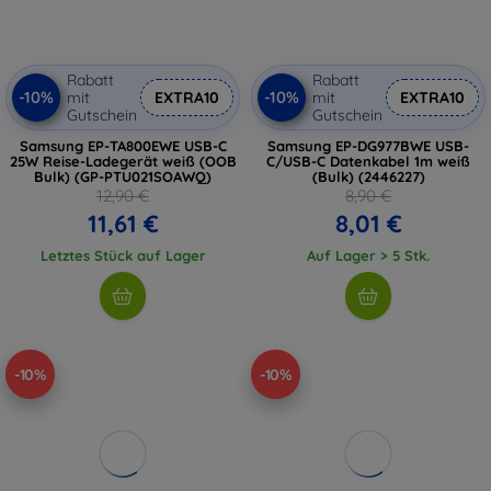
Rabatt
Rabatt
-10%
-10%
mit
EXTRA10
mit
EXTRA10
Gutschein
Gutschein
Samsung EP-TA800EWE USB-C
Samsung EP-DG977BWE USB-
25W Reise-Ladegerät weiß (OOB
C/USB-C Datenkabel 1m weiß
Bulk) (GP-PTU021SOAWQ)
(Bulk) (2446227)
12,90 €
8,90 €
11,61 €
8,01 €
Letztes Stück auf Lager
Auf Lager > 5 Stk.
-10%
-10%