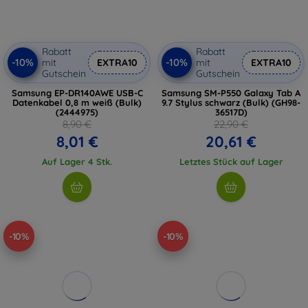
Rabatt
Rabatt
-10%
-10%
mit
EXTRA10
mit
EXTRA10
Gutschein
Gutschein
Samsung EP-DR140AWE USB-C
Samsung SM-P550 Galaxy Tab A
Datenkabel 0,8 m weiß (Bulk)
9.7 Stylus schwarz (Bulk) (GH98-
(2444975)
36517D)
8,90 €
22,90 €
8,01 €
20,61 €
Auf Lager 4 Stk.
Letztes Stück auf Lager
-10%
-10%