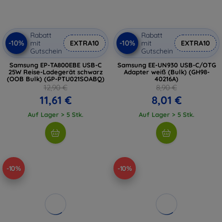
Rabatt
Rabatt
-10%
-10%
mit
EXTRA10
mit
EXTRA10
Gutschein
Gutschein
Samsung EP-TA800EBE USB-C
Samsung EE-UN930 USB-C/OTG
25W Reise-Ladegerät schwarz
Adapter weiß (Bulk) (GH98-
(OOB Bulk) (GP-PTU021SOABQ)
40216A)
12,90 €
8,90 €
11,61 €
8,01 €
Auf Lager > 5 Stk.
Auf Lager > 5 Stk.
-10%
-10%