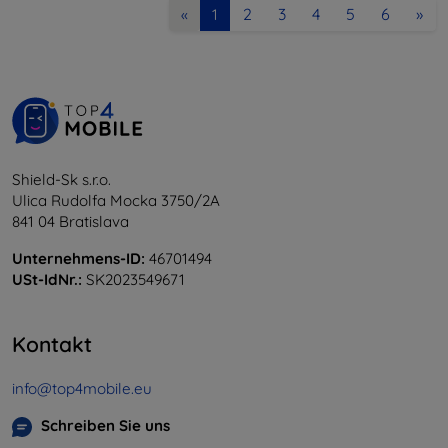
2
3
4
5
6
»
«
1
Shield-Sk s.r.o.
Ulica Rudolfa Mocka 3750/2A
841 04 Bratislava
Unternehmens-ID:
46701494
USt-IdNr.:
SK2023549671
Kontakt
info@top4mobile.eu
Schreiben Sie uns