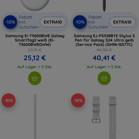
Rabatt
Rabatt
-10%
-10%
mit
EXTRA10
mit
EXTRA10
Gutschein
Gutschein
Samsung EI-T5600BWE Galaxy
Samsung EJ-PS928BYE Stylus S
SmartTag2 weiß (EI-
Pen für Galaxy S24 Ultra gelb
T5600BWEGWW)
(Service Pack) (GH96-16577C)
27,91 €
44,90 €
25,12 €
40,41 €
Auf Lager > 5 Stk.
Auf Lager > 5 Stk.
-10%
-10%