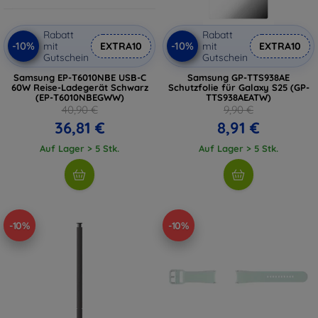
Rabatt
Rabatt
-10%
-10%
mit
EXTRA10
mit
EXTRA10
Gutschein
Gutschein
Samsung EP-T6010NBE USB-C
Samsung GP-TTS938AE
60W Reise-Ladegerät Schwarz
Schutzfolie für Galaxy S25 (GP-
(EP-T6010NBEGWW)
TTS938AEATW)
40,90 €
9,90 €
36,81 €
8,91 €
Auf Lager > 5 Stk.
Auf Lager > 5 Stk.
-10%
-10%