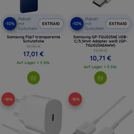
Rabatt
Rabatt
-10%
-10%
mit
EXTRA10
mit
EXTRA10
Gutschein
Gutschein
Samsung Flip7 transparente
Samsung GP-TGU023AE USB-
Schutzfolie
C/3,5mm Adapter weiß (GP-
TGU023AEAWW)
18,90 €
11,90 €
17,01 €
10,71 €
Auf Lager > 5 Stk.
Auf Lager > 5 Stk.
-10%
-10%