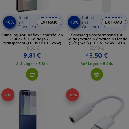
Rabatt
Rabatt
-10%
-10%
mit
EXTRA10
mit
EXTRA10
Gutschein
Gutschein
Samsung Anti-Reflex Schutzfolien
Samsung Sportarmband für
2 Stück für Galaxy S25 FE
Galaxy Watch 8 / Watch 8 Classic
transparent (EF-US731CTEGWW)
(S/M) weiß (ET-SNL32SWEGEU)
10,90 €
53,90 €
9,81 €
48,50 €
Auf Lager > 5 Stk.
Auf Lager > 5 Stk.
-10%
-10%