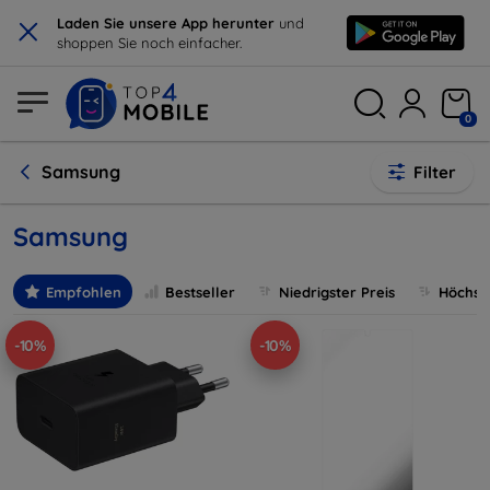
×
Laden Sie unsere App herunter
und
shoppen Sie noch einfacher.
0
Samsung
Filter
Samsung
Empfohlen
Bestseller
Niedrigster Preis
Höchste
-10%
-10%