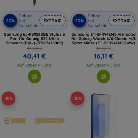
Rabatt
Rabatt
-10%
-10%
mit
EXTRA10
mit
EXTRA10
Gutschein
Gutschein
Samsung EJ-PS928BBE Stylus S
Samsung ET-SFR94LME Armband
Pen für Galaxy S24 Ultra
für Galaxy Watch 6/6 Classic M/L
Schwarz (Bulk) (57983126009)
Sport Minze (ET-SFR94LMEGWW)
44,90 €
17,90 €
40,41 €
16,11 €
Auf Lager > 5 Stk.
Auf Lager > 5 Stk.
-10%
-10%