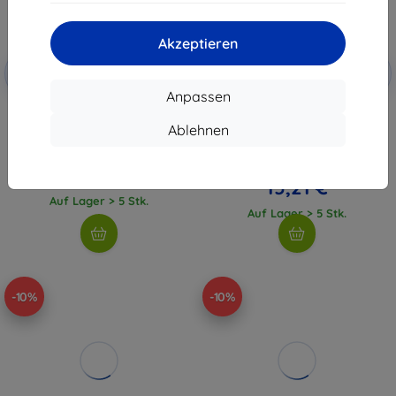
Akzeptieren
Rabatt
Rabatt
-10%
-10%
mit
EXTRA10
mit
EXTRA10
Gutschein
Gutschein
Anpassen
Samsung EP-DN980BWE USB-
Samsung EP-TA800EBE + EP-
C/USB-C Datenkabel 1m weiß
DA905BBE 25W Reise-Ladegerät
Ablehnen
(Bulk) (57983106495)
+ USB-C/USB-C Datenkabel
schwarz (OOB Bulk) (2453355)
8,90 €
16,90 €
8,01 €
15,21 €
Auf Lager > 5 Stk.
Auf Lager > 5 Stk.
-10%
-10%