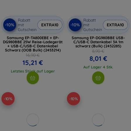
Rabatt
Rabatt
-10%
-10%
mit
EXTRA10
mit
EXTRA10
Gutschein
Gutschein
Samsung EP-TA800EBE + EP-
Samsung EP-DG980BBE USB-
DG980BBE 25W Reise-Ladegerät
C/USB-C Datenkabel 3A 1m
+ USB-C/USB-C Datenkabel
schwarz (Bulk) (2452285)
Schwarz (OOB Bulk) (2453214)
8,90 €
16,90 €
8,01 €
15,21 €
Auf Lager 4 Stk.
Letztes Stück auf Lager
-10%
-10%