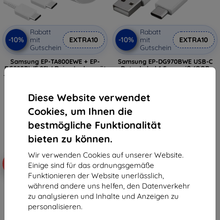
Rabatt
Rabatt
-10%
-10%
mit
EXTRA10
mit
EXTRA10
Gutschein
Gutschein
Samsung EP-TA800EWE + EP-
Samsung EP-DG970BWE USB-C
DG980BWE 25W Reise-Ladegerät
Datenkabel 1,5 m weiß (OOB
+ USB-C/USB-C Datenkabel Weiß
Bulk) (GP-TOU021RFAWW)
(OOB Bulk) (57983119297)
8,90 €
16,90 €
8,01 €
Diese Website verwendet
15,21 €
Cookies, um Ihnen die
Auf Lager 3 Stk.
Letztes Stück auf Lager
bestmögliche Funktionalität
Auf dem Weg 1 Stücke 11. 8. 2026
bieten zu können.
Wir verwenden Cookies auf unserer Website.
-10%
-10%
Einige sind für das ordnungsgemäße
Funktionieren der Website unerlässlich,
während andere uns helfen, den Datenverkehr
zu analysieren und Inhalte und Anzeigen zu
personalisieren.