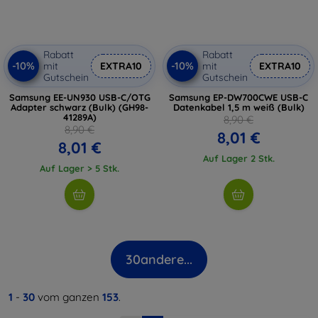
Rabatt
Rabatt
-10%
-10%
mit
EXTRA10
mit
EXTRA10
Gutschein
Gutschein
Samsung EE-UN930 USB-C/OTG
Samsung EP-DW700CWE USB-C
Adapter schwarz (Bulk) (GH98-
Datenkabel 1,5 m weiß (Bulk)
41289A)
8,90 €
8,90 €
8,01 €
8,01 €
Auf Lager 2 Stk.
Auf Lager > 5 Stk.
30
andere...
1
-
30
vom ganzen
153
.