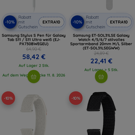
Rabatt
Rabatt
-10%
-10%
mit
EXTRA10
mit
EXTRA10
Gutschein
Gutschein
Samsung Stylus S Pen für Galaxy
Samsung ET-SOL31LSE Galaxy
Tab S11 / S11 Ultra weiß (EJ-
Watch 4/5/6/7 stilvolles
PX730BWEGEU)
Sportarmband 20mm M/L Silber
(ET-SOL31LSEGWW)
64,90 €
24,89 €
58,42 €
22,41 €
Auf Lager 2 Stk.
Auf Lager > 5 Stk.
Auf dem Weg 2 Stücke 11. 8. 2026
-10%
-10%