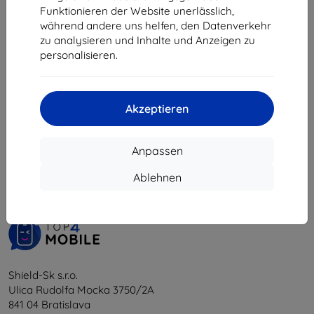
8,01 €
8,01 €
Funktionieren der Website unerlässlich,
während andere uns helfen, den Datenverkehr
Auf Lager > 5 Stk.
Auf Lager > 5 Stk.
zu analysieren und Inhalte und Anzeigen zu
personalisieren.
Akzeptieren
1
-
6
vom ganzen
6
.
Anpassen
«
1
»
Ablehnen
Shield-Sk s.r.o.
Ulica Rudolfa Mocka 3750/2A
841 04 Bratislava