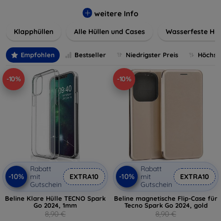
werden. Wählen Sie aus einer Vielzahl von Materialien und
Farben, um Ihren persönlichen Stil perfekt zu
weitere Info
unterstreichen.
Klapphüllen
Alle Hüllen und Cases
Wasserfeste Hül
Empfohlen
Bestseller
Niedrigster Preis
Höchste
-10%
-10%
Rabatt
Rabatt
-10%
-10%
mit
EXTRA10
mit
EXTRA10
Gutschein
Gutschein
Beline Klare Hülle TECNO Spark
Beline magnetische Flip-Case für
Go 2024, 1mm
Tecno Spark Go 2024, gold
8,90 €
8,90 €