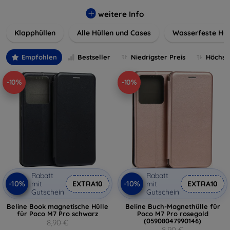
werden. Wählen Sie aus einer Vielzahl von Materialien und
Farben, um Ihren persönlichen Stil perfekt zu
weitere Info
unterstreichen.
Klapphüllen
Alle Hüllen und Cases
Wasserfeste Hül
Empfohlen
Bestseller
Niedrigster Preis
Höchste
-10%
-10%
Rabatt
Rabatt
-10%
-10%
mit
EXTRA10
mit
EXTRA10
Gutschein
Gutschein
Beline Book magnetische Hülle
Beline Buch-Magnethülle für
für Poco M7 Pro schwarz
Poco M7 Pro rosegold
(05908047990146)
8,90 €
8,90 €