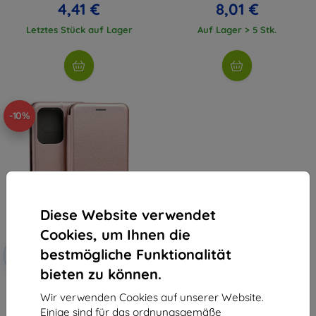
4,41 €
8,01 €
Letztes Stück auf Lager
Auf Lager > 5 Stk.
-10%
Diese Website verwendet
Cookies, um Ihnen die
Rabatt
bestmögliche Funktionalität
-10%
mit
EXTRA10
Gutschein
bieten zu können.
Beline Book magnetische Hülle
für Poco M7 Pro rosa und gold
Wir verwenden Cookies auf unserer Website.
8,90 €
Einige sind für das ordnungsgemäße