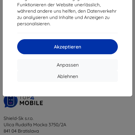
8,01 €
Funktionieren der Website unerlässlich,
während andere uns helfen, den Datenverkehr
Auf Lager > 5 Stk.
zu analysieren und Inhalte und Anzeigen zu
personalisieren.
Akzeptieren
1
-
5
vom ganzen
5
.
Anpassen
«
1
»
Ablehnen
Shield-Sk s.r.o.
Ulica Rudolfa Mocka 3750/2A
841 04 Bratislava