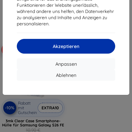
9,81 €
10,71 €
Funktionieren der Website unerlässlich,
während andere uns helfen, den Datenverkehr
Auf Lager > 5 Stk.
Auf Lager > 5 Stk.
zu analysieren und Inhalte und Anzeigen zu
personalisieren.
Akzeptieren
-10%
Anpassen
Ablehnen
Rabatt
-10%
mit
EXTRA10
Gutschein
3mk Clear Case Smartphone-
Hülle für Samsung Galaxy S26 FE
10,90 €