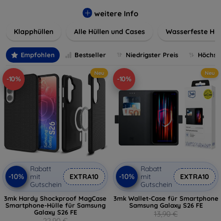
werden. Wählen Sie aus einer Vielzahl von Materialien und
Farben, um Ihren persönlichen Stil perfekt zu
weitere Info
unterstreichen.
Klapphüllen
Alle Hüllen und Cases
Wasserfeste Hül
Empfohlen
Bestseller
Niedrigster Preis
Höchste
Neu
Neu
-10%
-10%
Rabatt
Rabatt
-10%
-10%
mit
EXTRA10
mit
EXTRA10
Gutschein
Gutschein
3mk Hardy Shockproof MagCase
3mk Wallet-Case für Smartphone
Smartphone-Hülle für Samsung
Samsung Galaxy S26 FE
Galaxy S26 FE
13,90 €
22,90 €