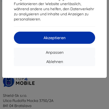
10,90 €
hergestellt
Funktionieren der Website unerlässlich,
9,81 €
während andere uns helfen, den Datenverkehr
19,90 €
zu analysieren und Inhalte und Anzeigen zu
Auf Lager > 5 Stk.
17,91 €
personalisieren.
Auf Lager 4 Stk.
Akzeptieren
1
-
6
vom ganzen
6
.
Anpassen
«
1
»
Ablehnen
Shield-Sk s.r.o.
Ulica Rudolfa Mocka 3750/2A
841 04 Bratislava