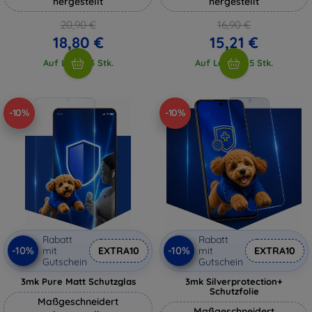
hergestellt
hergestellt
20,90 €
16,90 €
18,80 €
15,21 €
Auf Lager 3 Stk.
Auf Lager > 5 Stk.
-10%
-10%
Rabatt
Rabatt
-10%
-10%
mit
EXTRA10
mit
EXTRA10
Gutschein
Gutschein
3mk Pure Matt Schutzglas
3mk Silverprotection+
Schutzfolie
Maßgeschneidert
Maßgeschneidert