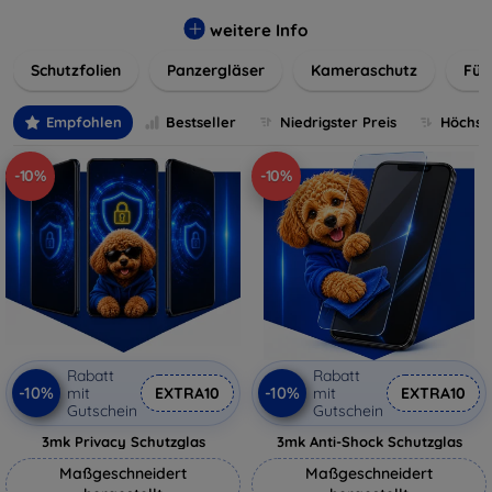
flexibler Folie, unsere Schutzlösungen sind einfach zu
installieren und passgenau für jedes Gerät, um eine
weitere Info
nahtlose Nutzung zu gewährleisten. Schützen Sie Ihr
Schutzfolien
Panzergläser
Kameraschutz
Für
wertvolles Gerät mit unseren langlebigen und zuverlässigen
Displayschutzlösungen und genießen Sie ein sorgenfreies
digitales Erlebnis.
Empfohlen
Bestseller
Niedrigster Preis
Höchste
-10%
-10%
Rabatt
Rabatt
-10%
-10%
mit
EXTRA10
mit
EXTRA10
Gutschein
Gutschein
3mk Privacy Schutzglas
3mk Anti-Shock Schutzglas
Maßgeschneidert
Maßgeschneidert