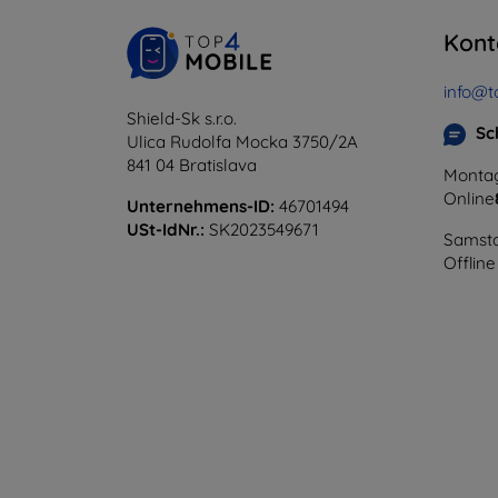
Kont
info@t
Shield-Sk s.r.o.
Sc
Ulica Rudolfa Mocka 3750/2A
841 04 Bratislava
Montag
Online
Unternehmens-ID:
46701494
USt-IdNr.:
SK2023549671
Samsta
Offline