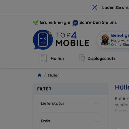
×
Laden Sie un
Grüne Energie
Schreiben Sie uns
Benötig
Hallo, wil
Online-Sho
Hüllen
Displayschutz
Hüllen
Hüll
FILTER
Entdeck
Lieferstatus
sonder
Funkti
und Fa
Preis