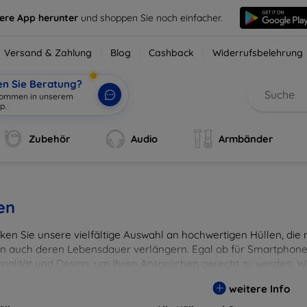
sere App herunter
und shoppen Sie noch einfacher.
Versand & Zahlung
Blog
Cashback
Widerrufsbelehrung
en Sie Beratung?
lkommen in unserem
p.
|
Zubehör
Audio
Armbänder
en
en Sie unsere vielfältige Auswahl an hochwertigen Hüllen, die ni
n auch deren Lebensdauer verlängern. Egal ob für Smartphones
onalität und Design, um Ihren Ansprüchen gerecht zu werden. Wä
rben, um Ihren persönlichen Stil perfekt zu unterstreichen.
weitere Info