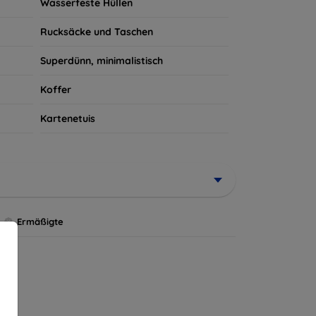
Wasserfeste Hüllen
Rucksäcke und Taschen
Superdünn, minimalistisch
Koffer
Kartenetuis
Ermäßigte