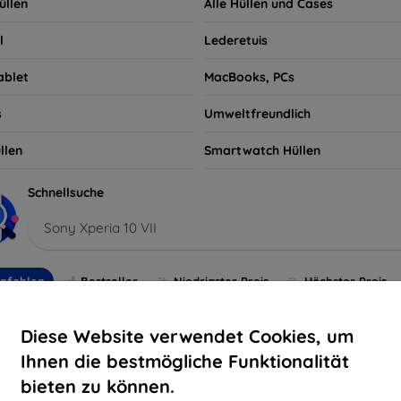
üllen
Alle Hüllen und Cases
l
Lederetuis
ablet
MacBooks, PCs
s
Umweltfreundlich
llen
Smartwatch Hüllen
Schnellsuche
Sony Xperia 10 VII
pfohlen
Bestseller
Niedrigster Preis
Höchster Preis
Diese Website verwendet Cookies, um
-10%
Ihnen die bestmögliche Funktionalität
bieten zu können.