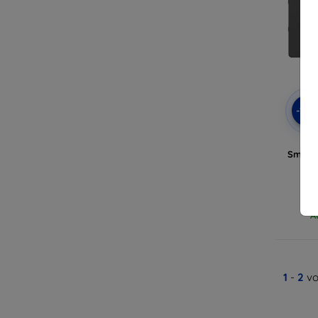
-10
Smartp
A
1
-
2
vo