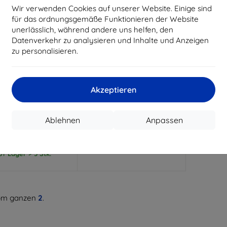
Wir verwenden Cookies auf unserer Website. Einige sind
für das ordnungsgemäße Funktionieren der Website
unerlässlich, während andere uns helfen, den
Datenverkehr zu analysieren und Inhalte und Anzeigen
zu personalisieren.
Rabatt
Rabatt
%
-10%
mit
EXTRA10
mit
EXTRA10
Gutschein
Gutschein
Akzeptieren
3mk Clear Case
3mk Wallet Hülle für Sony
hone-Hülle für Sony
Xperia 10 VII Smartphone
Xperia 10 VII
13,90 €
Ablehnen
Anpassen
10,90 €
12,51 €
9,81 €
Auf Lager > 5 Stk.
uf Lager > 5 Stk.
m ganzen
2
.