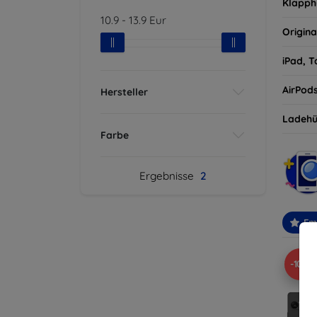
Klapph
10.9
-
13.9
Eur
Origina
iPad, T
AirPod
Hersteller
Ladehü
Farbe
Ergebnisse
2
Em
-10%