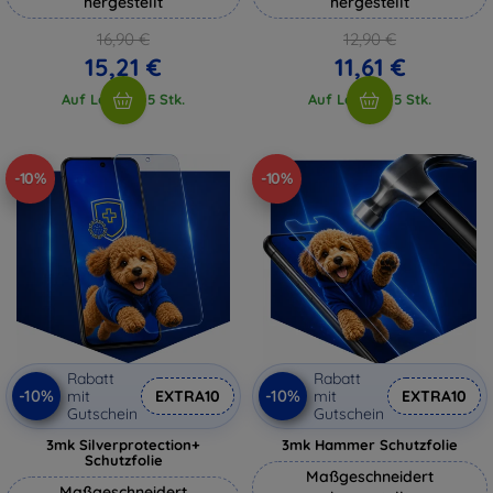
hergestellt
hergestellt
16,90 €
12,90 €
15,21 €
11,61 €
Auf Lager > 5 Stk.
Auf Lager > 5 Stk.
-10%
-10%
Rabatt
Rabatt
-10%
-10%
mit
EXTRA10
mit
EXTRA10
Gutschein
Gutschein
3mk Silverprotection+
3mk Hammer Schutzfolie
Schutzfolie
Maßgeschneidert
Maßgeschneidert