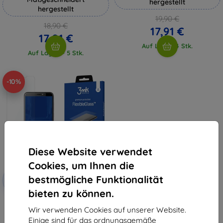
hergestellt
hergestellt
19,90 €
18,90 €
17,91 €
17,01 €
Auf Lager 4 Stk.
Auf Lager > 5 Stk.
-10%
Diese Website verwendet
Cookies, um Ihnen die
Rabatt
bestmögliche Funktionalität
-10%
mit
EXTRA10
Gutschein
bieten zu können.
3MK FlexibleGlass HTC Desire 12
Hybridglas
Wir verwenden Cookies auf unserer Website.
10,90 €
Einige sind für das ordnungsgemäße