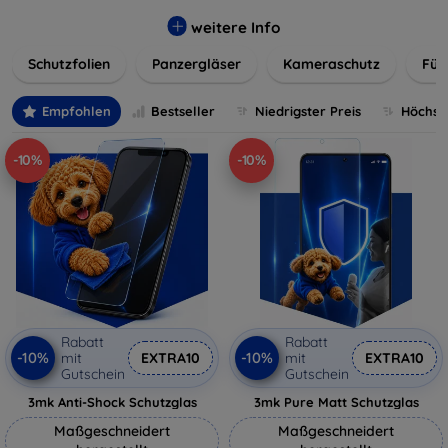
flexibler Folie, unsere Schutzlösungen sind einfach zu
installieren und passgenau für jedes Gerät, um eine
weitere Info
nahtlose Nutzung zu gewährleisten. Schützen Sie Ihr
Schutzfolien
Panzergläser
Kameraschutz
Für
wertvolles Gerät mit unseren langlebigen und zuverlässigen
Displayschutzlösungen und genießen Sie ein sorgenfreies
digitales Erlebnis.
Empfohlen
Bestseller
Niedrigster Preis
Höchste
-10%
-10%
Rabatt
Rabatt
-10%
-10%
mit
EXTRA10
mit
EXTRA10
Gutschein
Gutschein
3mk Anti-Shock Schutzglas
3mk Pure Matt Schutzglas
Maßgeschneidert
Maßgeschneidert