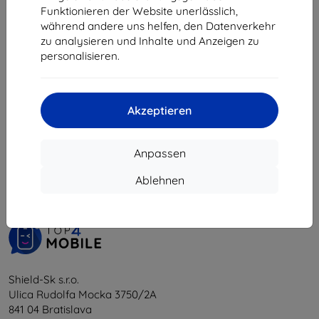
9,81 €
Funktionieren der Website unerlässlich,
während andere uns helfen, den Datenverkehr
Auf Lager > 5 Stk.
zu analysieren und Inhalte und Anzeigen zu
personalisieren.
Akzeptieren
1
-
5
vom ganzen
5
.
Anpassen
«
1
»
Ablehnen
Shield-Sk s.r.o.
Ulica Rudolfa Mocka 3750/2A
841 04 Bratislava