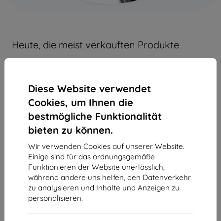
Heute, die meist verkauften Produkte
Diese Website verwendet
Cookies, um Ihnen die
bestmögliche Funktionalität
bieten zu können.
Rabatt mit
Rabatt m
-10%
-10%
Wir verwenden Cookies auf unserer Website.
EXTRA10
Gutschein
Gutsche
Einige sind für das ordnungsgemäße
TECH-PROTECT Neopren Laptophülle
TECH-PROTECT ICON H
Funktionieren der Website unerlässlich,
13" schwarz
Lite rot (0795
während andere uns helfen, den Datenverkehr
zu analysieren und Inhalte und Anzeigen zu
15,90 €
8,90
personalisieren.