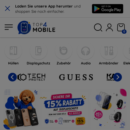
×
Laden Sie unsere App herunter
und
shoppen Sie noch einfacher.
0
TOP4MOBILE.DE - Online-Shop f
Online-Shop für Handys und Marken-H
Hüllen
Displayschutz
Zubehör
Audio
Armbänder
Ele