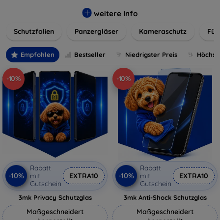
flexibler Folie, unsere Schutzlösungen sind einfach zu
installieren und passgenau für jedes Gerät, um eine
weitere Info
nahtlose Nutzung zu gewährleisten. Schützen Sie Ihr
Schutzfolien
Panzergläser
Kameraschutz
Für
wertvolles Gerät mit unseren langlebigen und zuverlässigen
Displayschutzlösungen und genießen Sie ein sorgenfreies
digitales Erlebnis.
Empfohlen
Bestseller
Niedrigster Preis
Höchste
-10%
-10%
Rabatt
Rabatt
-10%
-10%
mit
EXTRA10
mit
EXTRA10
Gutschein
Gutschein
3mk Privacy Schutzglas
3mk Anti-Shock Schutzglas
Maßgeschneidert
Maßgeschneidert