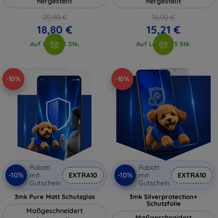
hergestellt
hergestellt
20,90 €
16,90 €
18,80 €
15,21 €
Auf Lager 3 Stk.
Auf Lager > 5 Stk.
-10%
-10%
Rabatt
Rabatt
-10%
-10%
mit
EXTRA10
mit
EXTRA10
Gutschein
Gutschein
3mk Pure Matt Schutzglas
3mk Silverprotection+
Schutzfolie
Maßgeschneidert
Maßgeschneidert