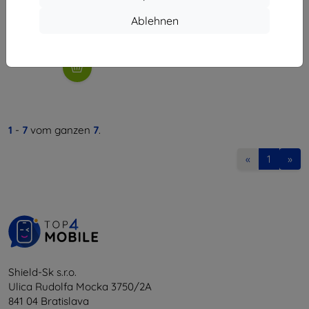
34,90 €
31,42 €
Ablehnen
Auf Lager > 5 Stk.
1
-
7
vom ganzen
7
.
«
1
»
Shield-Sk s.r.o.
Ulica Rudolfa Mocka 3750/2A
841 04 Bratislava