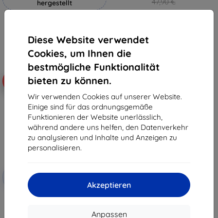
47,90 €
hergestellt
43,11 €
19,90 €
Auf Lager > 5 Stk.
17,91 €
Diese Website verwendet
Auf Lager 4 Stk.
Cookies, um Ihnen die
bestmögliche Funktionalität
bieten zu können.
-10%
Wir verwenden Cookies auf unserer Website.
Einige sind für das ordnungsgemäße
Funktionieren der Website unerlässlich,
während andere uns helfen, den Datenverkehr
zu analysieren und Inhalte und Anzeigen zu
personalisieren.
Rabatt
-10%
mit
EXTRA10
Akzeptieren
Gutschein
3mk TechWrap Matte
Mittelanzeige Schutzfolie für
AUDI A5 F5 2019-24
Anpassen