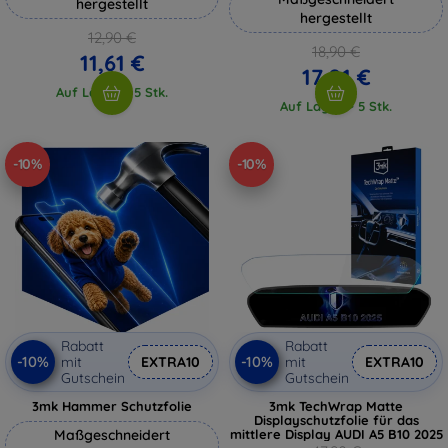
hergestellt
hergestellt
12,90 €
18,90 €
11,61 €
17,01 €
Auf Lager > 5 Stk.
Auf Lager > 5 Stk.
-10%
-10%
Rabatt
Rabatt
-10%
-10%
mit
EXTRA10
mit
EXTRA10
Gutschein
Gutschein
3mk Hammer Schutzfolie
3mk TechWrap Matte
Displayschutzfolie für das
Maßgeschneidert
mittlere Display AUDI A5 B10 2025