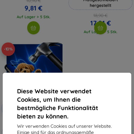
10,90 €
hergestellt
9,81 €
18,90 €
Auf Lager > 5 Stk.
17,01 €
Auf Lager > 5 Stk.
-10%
Diese Website verwendet
Cookies, um Ihnen die
Rabatt
bestmögliche Funktionalität
-10%
mit
EXTRA10
Gutschein
bieten zu können.
3mk Hammer Schutzfolie
Wir verwenden Cookies auf unserer Website.
Maßgeschneidert
Einige sind für das ordnungsgemäße