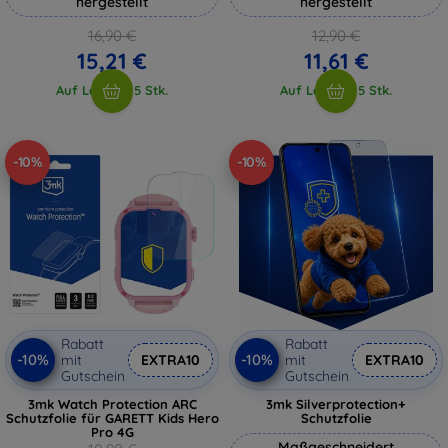
hergestellt
hergestellt
16,90 €
12,90 €
15,21 €
11,61 €
Auf Lager > 5 Stk.
Auf Lager > 5 Stk.
-10%
-10%
Rabatt
Rabatt
-10%
-10%
mit
EXTRA10
mit
EXTRA10
Gutschein
Gutschein
3mk Watch Protection ARC
3mk Silverprotection+
Schutzfolie für GARETT Kids Hero
Schutzfolie
Pro 4G
Maßgeschneidert