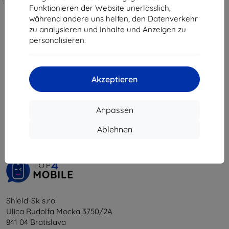
hergestellt
Funktionieren der Website unerlässlich,
während andere uns helfen, den Datenverkehr
19,90 €
zu analysieren und Inhalte und Anzeigen zu
17,91 €
personalisieren.
Auf Lager 3 Stk.
Akzeptieren
1
-
5
vom ganzen
5
.
Anpassen
«
1
»
Ablehnen
Shield-Sk s.r.o.
Ulica Rudolfa Mocka 3750/2A
841 04 Bratislava