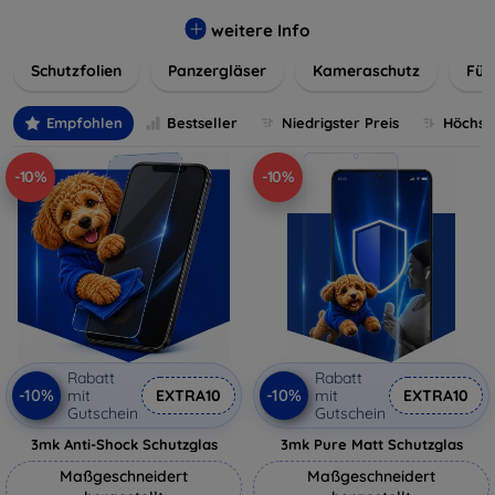
flexibler Folie, unsere Schutzlösungen sind einfach zu
installieren und passgenau für jedes Gerät, um eine
weitere Info
nahtlose Nutzung zu gewährleisten. Schützen Sie Ihr
Schutzfolien
Panzergläser
Kameraschutz
Für
wertvolles Gerät mit unseren langlebigen und zuverlässigen
Displayschutzlösungen und genießen Sie ein sorgenfreies
digitales Erlebnis.
Empfohlen
Bestseller
Niedrigster Preis
Höchste
-10%
-10%
Rabatt
Rabatt
-10%
-10%
mit
EXTRA10
mit
EXTRA10
Gutschein
Gutschein
3mk Anti-Shock Schutzglas
3mk Pure Matt Schutzglas
Maßgeschneidert
Maßgeschneidert