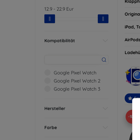
Klapph
12.9
-
22.9
Eur
Origina
iPad, T
AirPod
Kompatibilität
Ladehü
Google Pixel Watch
Google Pixel Watch 2
Google Pixel Watch 3
Em
Hersteller
-10%
Farbe