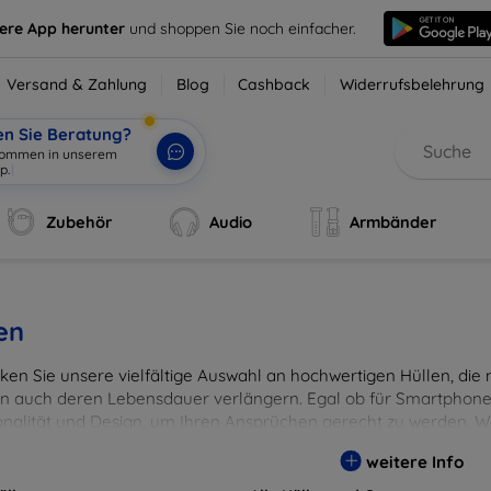
sere App herunter
und shoppen Sie noch einfacher.
Versand & Zahlung
Blog
Cashback
Widerrufsbelehrung
en Sie Beratung?
lkommen in unserem
p.
|
Zubehör
Audio
Armbänder
en
en Sie unsere vielfältige Auswahl an hochwertigen Hüllen, die ni
n auch deren Lebensdauer verlängern. Egal ob für Smartphones
onalität und Design, um Ihren Ansprüchen gerecht zu werden. Wä
rben, um Ihren persönlichen Stil perfekt zu unterstreichen.
weitere Info