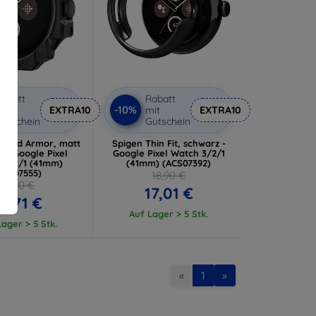
abatt
Rabatt
-10%
it
EXTRA10
mit
EXTRA10
utschein
Gutschein
gged Armor, matt
Spigen Thin Fit, schwarz -
 - Google Pixel
Google Pixel Watch 3/2/1
 3/2/1 (41mm)
(41mm) (ACS07392)
ACS07555)
18,90 €
21,90 €
17,01 €
9,71 €
Auf Lager > 5 Stk.
ager > 5 Stk.
«
1
»