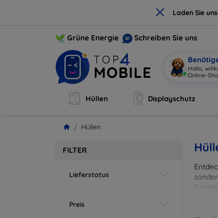
×
Laden Sie un
Grüne Energie
Schreiben Sie uns
Benötig
Hallo, wil
Online-Sho
Hüllen
Displayschutz
Hüllen
Hüll
FILTER
Entdeck
Lieferstatus
sonder
Funkti
und Fa
Preis