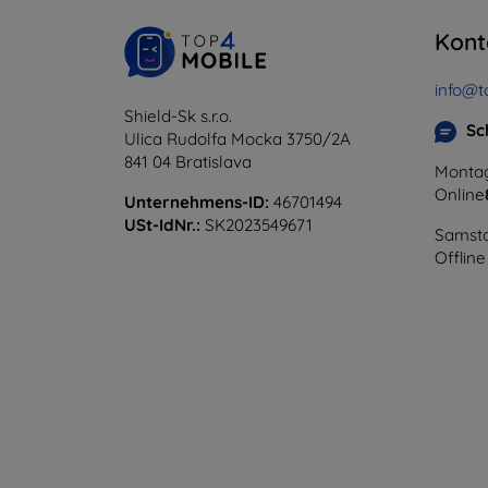
Kont
info@t
Shield-Sk s.r.o.
Sc
Ulica Rudolfa Mocka 3750/2A
841 04 Bratislava
Montag
Online
Unternehmens-ID:
46701494
USt-IdNr.:
SK2023549671
Samsta
Offline