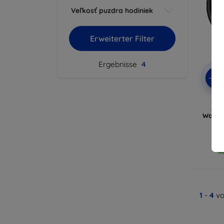
Veľkosť puzdra hodiniek
Erweiterter Filter
Ergebnisse
4
-10
Spig
sch
Watch 
A
1
-
4
vo