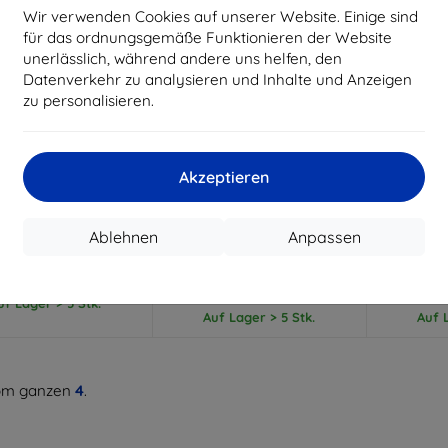
Wir verwenden Cookies auf unserer Website. Einige sind
für das ordnungsgemäße Funktionieren der Website
unerlässlich, während andere uns helfen, den
Datenverkehr zu analysieren und Inhalte und Anzeigen
zu personalisieren.
Rabatt
Rabatt
R
%
-10%
-10%
mit
EXTRA10
mit
EXTRA10
m
Gutschein
Gutschein
G
Akzeptieren
en Liquid Air, matt
Spigen Thin Fit Hülle
Spigen Ru
warz - Google Pixel
transparent für Google Pixel
schwarz
3 (45mm) (ACS07598)
Watch 3/2/1 (41mm)
Watch
Ablehnen
Anpassen
(ACS07391)
(
22,90 €
12,90 €
20,61 €
11,61 €
1
uf Lager > 5 Stk.
Auf Lager > 5 Stk.
Auf L
m ganzen
4
.