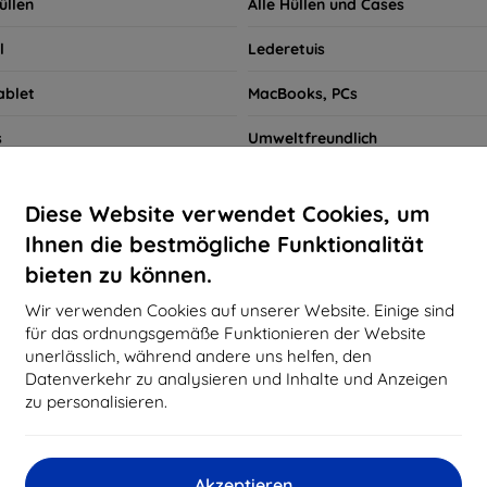
üllen
Alle Hüllen und Cases
l
Lederetuis
ablet
MacBooks, PCs
s
Umweltfreundlich
llen
Smartwatch Hüllen
Diese Website verwendet Cookies, um
Schnellsuche
Ihnen die bestmögliche Funktionalität
bieten zu können.
Xiaomi POCO F2 PRO
Wir verwenden Cookies auf unserer Website. Einige sind
für das ordnungsgemäße Funktionieren der Website
pfohlen
Bestseller
Niedrigster Preis
Höchster Preis
unerlässlich, während andere uns helfen, den
Datenverkehr zu analysieren und Inhalte und Anzeigen
zu personalisieren.
d not find any active products.
Akzeptieren