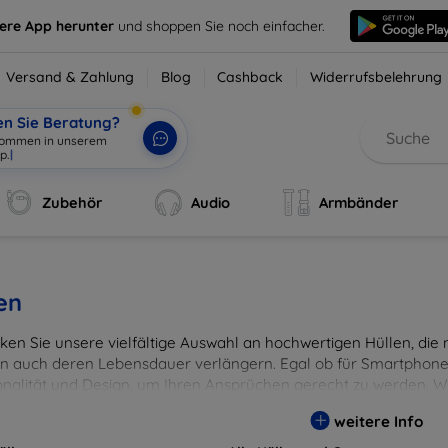
sere App herunter
und shoppen Sie noch einfacher.
Versand & Zahlung
Blog
Cashback
Widerrufsbelehrung
en Sie Beratung?
lkommen in unserem
p.
|
Zubehör
Audio
Armbänder
en
en Sie unsere vielfältige Auswahl an hochwertigen Hüllen, die ni
n auch deren Lebensdauer verlängern. Egal ob für Smartphones
onalität und Design, um Ihren Ansprüchen gerecht zu werden. Wä
rben, um Ihren persönlichen Stil perfekt zu unterstreichen.
weitere Info