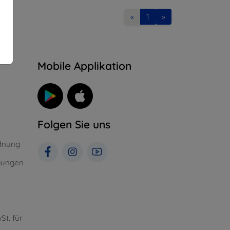
«
1
»
n
Mobile Applikation
Folgen Sie uns
dnung
gungen
St. für