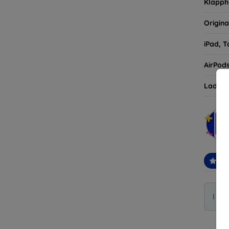
Klapph
Origina
iPad, T
AirPod
Ladehü
Em
I di