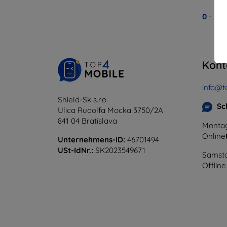
0
-
0
v
Kont
info@t
Shield-Sk s.r.o.
Sc
Ulica Rudolfa Mocka 3750/2A
841 04 Bratislava
Montag
Online
Unternehmens-ID:
46701494
USt-IdNr.:
SK2023549671
Samsta
Offline