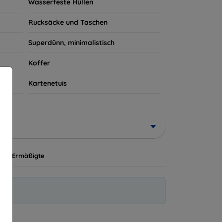
Wasserfeste Hüllen
Rucksäcke und Taschen
Superdünn, minimalistisch
Koffer
Kartenetuis
Ermäßigte