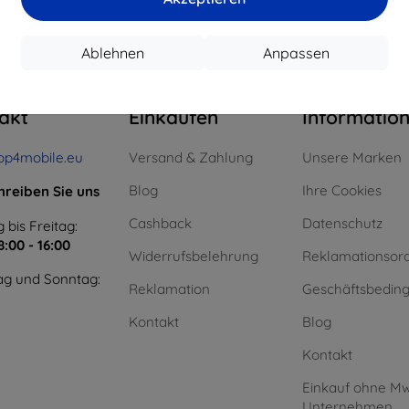
om ganzen
0
.
Ablehnen
Anpassen
akt
Einkaufen
Informatio
op4mobile.eu
Versand & Zahlung
Unsere Marken
Blog
Ihre Cookies
hreiben Sie uns
Cashback
Datenschutz
 bis Freitag:
8:00 - 16:00
Widerrufsbelehrung
Reklamationsor
g und Sonntag:
Reklamation
Geschäftsbedin
Kontakt
Blog
Kontakt
Einkauf ohne Mw
Unternehmen