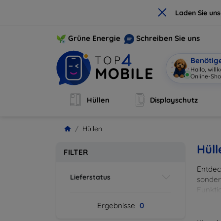
×
Laden Sie un
Grüne Energie
Schreiben Sie uns
Benötig
Hallo, wil
Online-Sho
Hüllen
Displayschutz
Hüllen
Hüll
FILTER
Entdeck
Lieferstatus
sonder
Funkti
und Fa
Ergebnisse
0