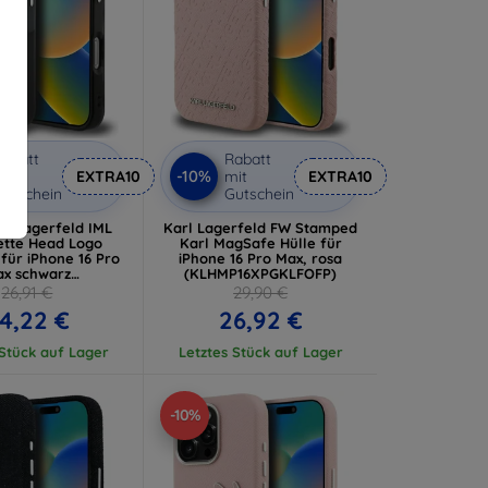
abatt
Rabatt
-10%
it
EXTRA10
mit
EXTRA10
utschein
Gutschein
rl Lagerfeld IML
Karl Lagerfeld FW Stamped
tte Head Logo
Karl MagSafe Hülle für
für iPhone 16 Pro
iPhone 16 Pro Max, rosa
x schwarz
(KLHMP16XPGKLFOFP)
P16XHMKBCHK)
26,91 €
29,90 €
4,22 €
26,92 €
 Stück auf Lager
Letztes Stück auf Lager
-10%