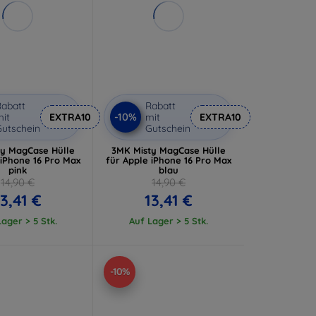
abatt
Rabatt
-10%
it
EXTRA10
mit
EXTRA10
utschein
Gutschein
ty MagCase Hülle
3MK Misty MagCase Hülle
 iPhone 16 Pro Max
für Apple iPhone 16 Pro Max
pink
blau
14,90 €
14,90 €
13,41 €
13,41 €
ager > 5 Stk.
Auf Lager > 5 Stk.
-10%