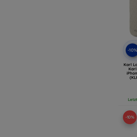
-10
Karl L
Kar
iPhon
(KL
Letz
-10%