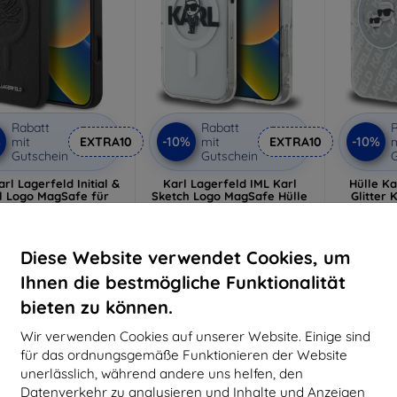
Rabatt
Rabatt
R
%
-10%
-10%
mit
EXTRA10
mit
EXTRA10
m
Gutschein
Gutschein
G
rl Lagerfeld Initial &
Karl Lagerfeld IML Karl
Hülle Ka
l Logo MagSafe für
Sketch Logo MagSafe Hülle
Glitter 
e 16 Pro Max schwarz
für iPhone 16 Pro Max,
Heads L
HMP16XPGFKLRDK)
transparent
iPhone 
(KLHMP16XHGKIGKBT)
27,91 €
26,91 €
25,12 €
24,22 €
2
Diese Website verwendet Cookies, um
Ihnen die bestmögliche Funktionalität
uf Lager > 5 Stk.
Auf Lager > 5 Stk.
Letztes
bieten zu können.
Wir verwenden Cookies auf unserer Website. Einige sind
-10%
-10%
für das ordnungsgemäße Funktionieren der Website
unerlässlich, während andere uns helfen, den
Datenverkehr zu analysieren und Inhalte und Anzeigen