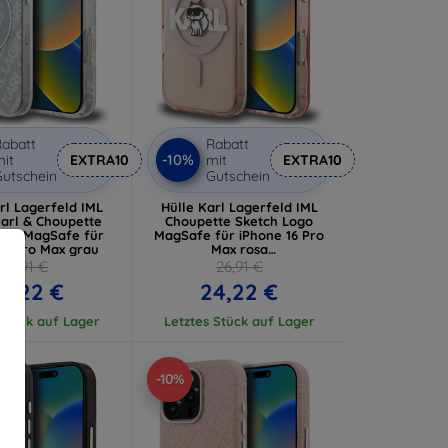
abatt
Rabatt
-10%
it
EXTRA10
mit
EXTRA10
utschein
Gutschein
rl Lagerfeld IML
Hülle Karl Lagerfeld IML
Karl & Choupette
Choupette Sketch Logo
ogo MagSafe für
MagSafe für iPhone 16 Pro
16 Pro Max grau
Max rosa
(KLHMP16XHGCHGKBP)
26,91 €
26,91 €
4,22 €
24,22 €
 Stück auf Lager
Letztes Stück auf Lager
-10%