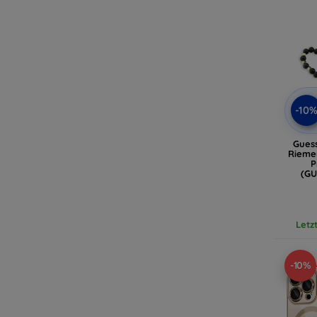
-10
Gues
Riemen
P
(G
Letz
-10%