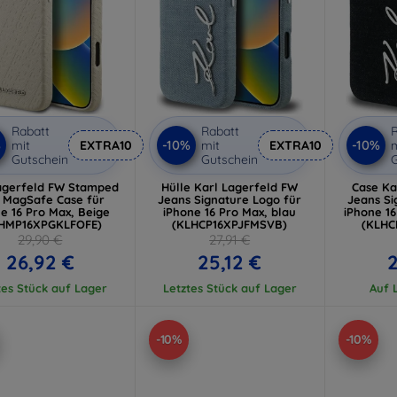
Rabatt
Rabatt
R
%
-10%
-10%
mit
EXTRA10
mit
EXTRA10
m
Gutschein
Gutschein
G
agerfeld FW Stamped
Hülle Karl Lagerfeld FW
Case Ka
l MagSafe Case für
Jeans Signature Logo für
Jeans Si
e 16 Pro Max, Beige
iPhone 16 Pro Max, blau
iPhone 1
HMP16XPGKLFOFE)
(KLHCP16XPJFMSVB)
(KLHC
29,90 €
27,91 €
26,92 €
25,12 €
2
tes Stück auf Lager
Letztes Stück auf Lager
Auf L
-10%
-10%