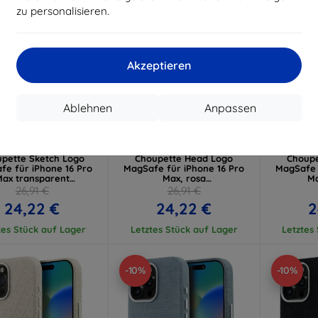
zu personalisieren.
Akzeptieren
Rabatt
Rabatt
R
Ablehnen
Anpassen
%
-10%
-10%
mit
EXTRA10
mit
EXTRA10
m
Gutschein
Gutschein
G
 Karl Lagerfeld IML
Hülle Karl Lagerfeld IML
Hülle Ka
pette Sketch Logo
Choupette Head Logo
Choupe
fe für iPhone 16 Pro
MagSafe für iPhone 16 Pro
MagSafe 
ax transparent
Max, rosa
Ma
HMP16XHGCHGKBT)
(KLHMP16XHMKBCHP)
(KLHM
26,91 €
26,91 €
24,22 €
24,22 €
2
tes Stück auf Lager
Letztes Stück auf Lager
Letztes
-10%
-10%