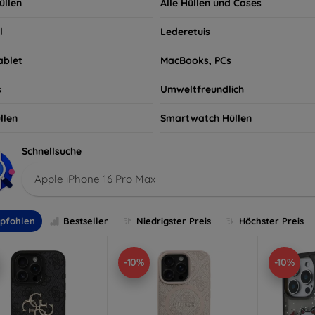
üllen
Alle Hüllen und Cases
l
Lederetuis
ablet
MacBooks, PCs
s
Umweltfreundlich
llen
Smartwatch Hüllen
Schnellsuche
Apple iPhone 16 Pro Max
pfohlen
Bestseller
Niedrigster Preis
Höchster Preis
-10%
-10%