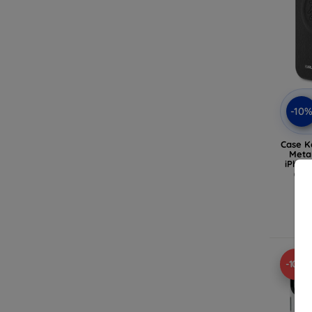
-10
Case Ka
Meta
iPhon
(KL
A
-10%