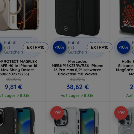
Rabatt
Rabatt
R
%
-10%
-10%
mit
EXTRA10
mit
EXTRA10
m
Gutschein
Gutschein
G
-PROTECT MAGFLEX
Mercedes
Hülle 
AFE Hülle iPhone 16
MEBKP16X23RWRSK iPhone
Silicone
 Max Shiny Desert
16 Pro Max 6,9" schwarze
MagSafe 
(5906302372256)
Bookcase MB Waves
Ma
Leather
(KLHM
10,90 €
42,90 €
(MEBKP16X23RWRSK)
9,81 €
38,62 €
2
uf Lager > 5 Stk.
Auf Lager > 5 Stk.
Auf 
-10%
-10%