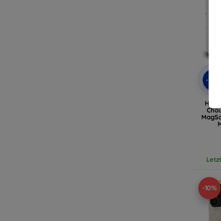
-10
Hülle
Chou
MagSa
M
(KL
Letz
-10%