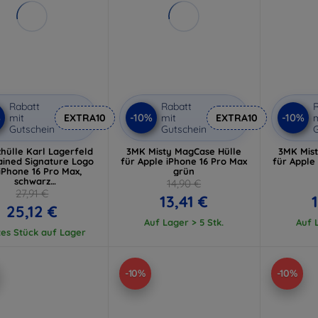
Rabatt
Rabatt
R
%
-10%
-10%
mit
EXTRA10
mit
EXTRA10
m
Gutschein
Gutschein
G
hülle Karl Lagerfeld
3MK Misty MagCase Hülle
3MK Mis
ained Signature Logo
für Apple iPhone 16 Pro Max
für Apple
 iPhone 16 Pro Max,
grün
schwarz
14,90 €
HCP16XPGFKSRSK)
27,91 €
13,41 €
25,12 €
Auf Lager > 5 Stk.
Auf L
tes Stück auf Lager
-10%
-10%