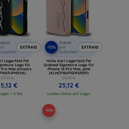
abatt
Rabatt
-10%
it
EXTRA10
mit
EXTRA10
utschein
Gutschein
rl Lagerfeld FW
Hülle Karl Lagerfeld FW
gnature Logo für
Grained Signature Logo für
6 Pro Max schwarz
iPhone 16 Pro Max, pink
P16XPJFMSVK)
(KLHCP16XPGFKSRSP)
27,91 €
27,91 €
5,12 €
25,12 €
ager > 5 Stk.
Letztes Stück auf Lager
-10%