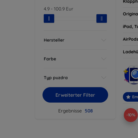
Klapph
4.9
-
100.9
Eur
Origina
iPad, T
AirPod
Hersteller
Ladehü
Farbe
Typ puzdra
Erweiterter Filter
Em
Ergebnisse
508
-10%