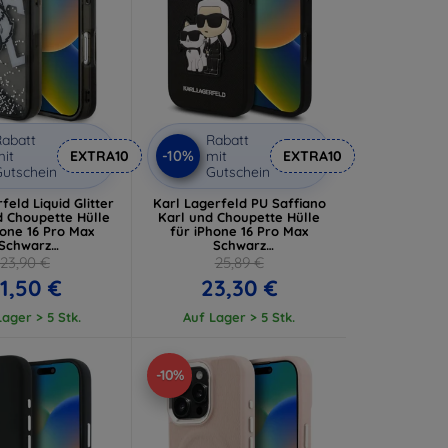
abatt
Rabatt
-10%
it
EXTRA10
mit
EXTRA10
utschein
Gutschein
feld Liquid Glitter
Karl Lagerfeld PU Saffiano
d Choupette Hülle
Karl und Choupette Hülle
hone 16 Pro Max
für iPhone 16 Pro Max
Schwarz
Schwarz
P16XLCHSCTDK)
(KLHCP16XSANKCPK)
23,90 €
25,89 €
1,50 €
23,30 €
ager > 5 Stk.
Auf Lager > 5 Stk.
-10%