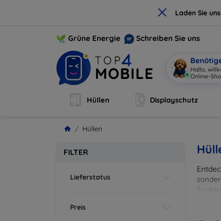
×
Laden Sie un
Grüne Energie
Schreiben Sie uns
Benötig
Ich
|
Hüllen
Displayschutz
Hüllen
Hüll
FILTER
Entdeck
Lieferstatus
sonder
Funkti
und Fa
Preis