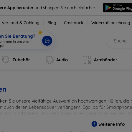
sere App herunter
und shoppen Sie noch einfacher.
Versand & Zahlung
Blog
Cashback
Widerrufsbelehrung
en Sie Beratung?
Zubehör
Audio
Armbänder
en
en Sie unsere vielfältige Auswahl an hochwertigen Hüllen, die ni
n auch deren Lebensdauer verlängern. Egal ob für Smartphones
onalität und Design, um Ihren Ansprüchen gerecht zu werden. Wä
rben, um Ihren persönlichen Stil perfekt zu unterstreichen.
weitere Info