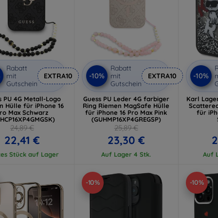
Rabatt
Rabatt
R
%
-10%
-10%
mit
EXTRA10
mit
EXTRA10
m
Gutschein
Gutschein
G
s PU 4G Metall-Logo
Guess PU Leder 4G farbiger
Karl Lager
 Hülle für iPhone 16
Ring Riemen MagSafe Hülle
Scattere
ro Max Schwarz
für iPhone 16 Pro Max Pink
für iP
UHCP16XP4GMGSK)
(GUHMP16XP4GREGSP)
(KLHC
24,89 €
25,89 €
22,41 €
23,30 €
2
tes Stück auf Lager
Auf Lager 4 Stk.
Auf L
-10%
-10%