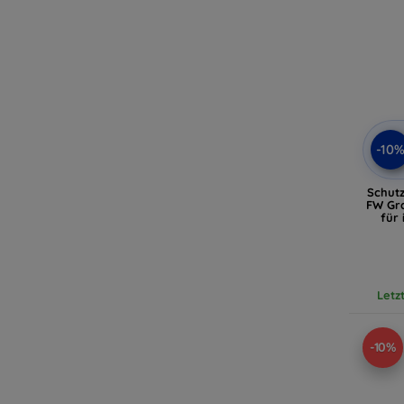
-10
Schutz
FW Gr
für
(KL
Letz
-10%