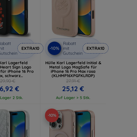
abatt
Rabatt
-10%
it
EXTRA10
mit
EXTRA10
utschein
Gutschein
Karl Lagerfeld
Hülle Karl Lagerfeld Initial &
 Heart Sign Logo
Metal Logo MagSafe für
für iPhone 16 Pro
iPhone 16 Pro Max rosa
x, schwarz
(KLHMP16XPGFKLRDP)
P16XSMHBKSK)
29,90 €
27,91 €
6,92 €
25,12 €
Lager 2 Stk.
Auf Lager > 5 Stk.
-10%