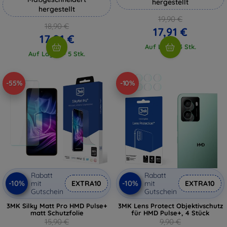
hergestellt
hergestellt
19,90 €
18,90 €
17,91 €
17,01 €
Auf Lager 3 Stk.
Auf Lager > 5 Stk.
-55%
-10%
Rabatt
Rabatt
-10%
-10%
mit
EXTRA10
mit
EXTRA10
Gutschein
Gutschein
3MK Silky Matt Pro HMD Pulse+
3MK Lens Protect Objektivschutz
matt Schutzfolie
für HMD Pulse+, 4 Stück
15,90 €
9,90 €