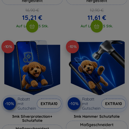
hergestellt
hergestellt
16,90 €
12,90 €
15,21 €
11,61 €
Auf Lager > 5 Stk.
Auf Lager > 5 Stk.
-10%
-10%
Rabatt
Rabatt
-10%
-10%
mit
EXTRA10
mit
EXTRA10
Gutschein
Gutschein
3mk Silverprotection+
3mk Hammer Schutzfolie
Schutzfolie
Maßgeschneidert
Maßgeschneidert