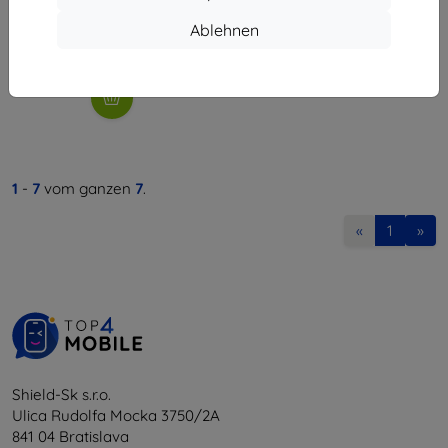
9,81 €
Ablehnen
Auf Lager > 5 Stk.
1
-
7
vom ganzen
7
.
«
1
»
Shield-Sk s.r.o.
Ulica Rudolfa Mocka 3750/2A
841 04 Bratislava