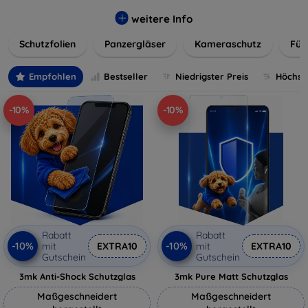
flexibler Folie, unsere Schutzlösungen sind einfach zu
installieren und passgenau für jedes Gerät, um eine
weitere Info
nahtlose Nutzung zu gewährleisten. Schützen Sie Ihr
Schutzfolien
Panzergläser
Kameraschutz
Für
wertvolles Gerät mit unseren langlebigen und zuverlässigen
Displayschutzlösungen und genießen Sie ein sorgenfreies
digitales Erlebnis.
Empfohlen
Bestseller
Niedrigster Preis
Höchste
-10%
-10%
Rabatt
Rabatt
-10%
-10%
mit
EXTRA10
mit
EXTRA10
Gutschein
Gutschein
3mk Anti-Shock Schutzglas
3mk Pure Matt Schutzglas
Maßgeschneidert
Maßgeschneidert