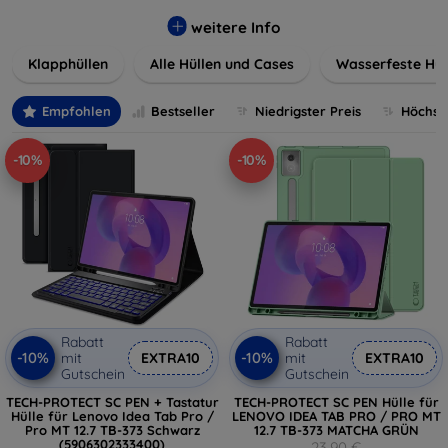
werden. Wählen Sie aus einer Vielzahl von Materialien und
Farben, um Ihren persönlichen Stil perfekt zu
weitere Info
unterstreichen.
Klapphüllen
Alle Hüllen und Cases
Wasserfeste Hül
Empfohlen
Bestseller
Niedrigster Preis
Höchste
-10%
-10%
Rabatt
Rabatt
-10%
-10%
mit
EXTRA10
mit
EXTRA10
Gutschein
Gutschein
TECH-PROTECT SC PEN + Tastatur
TECH-PROTECT SC PEN Hülle für
Hülle für Lenovo Idea Tab Pro /
LENOVO IDEA TAB PRO / PRO MT
Pro MT 12.7 TB-373 Schwarz
12.7 TB-373 MATCHA GRÜN
(5906302333400)
23,90 €