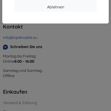
Unternehmens-ID:
46701494
Ablehnen
USt-IdNr.:
SK2023549671
Kontakt
info@top4mobile.eu
Schreiben Sie uns
Montag bis Freitag:
Online
8:00 - 16:00
Samstag und Sonntag:
Offline
Einkaufen
Versand & Zahlung