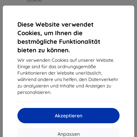
23,90 €
21,50 €
Auf Lager > 5 Stk.
Diese Website verwendet
Cookies, um Ihnen die
bestmögliche Funktionalität
bieten zu können.
1
-
3
vom ganzen
3
.
Wir verwenden Cookies auf unserer Website.
Einige sind für das ordnungsgemäße
«
1
»
Funktionieren der Website unerlässlich,
während andere uns helfen, den Datenverkehr
zu analysieren und Inhalte und Anzeigen zu
personalisieren.
Akzeptieren
Shield-Sk s.r.o.
Ulica Rudolfa Mocka 3750/2A
841 04 Bratislava
Anpassen