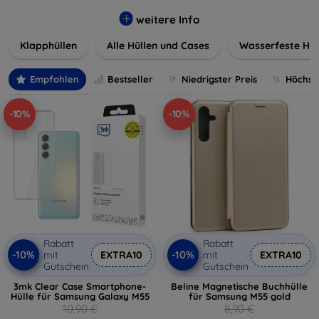
werden. Wählen Sie aus einer Vielzahl von Materialien und
Farben, um Ihren persönlichen Stil perfekt zu
weitere Info
unterstreichen.
Klapphüllen
Alle Hüllen und Cases
Wasserfeste Hül
Empfohlen
Bestseller
Niedrigster Preis
Höchste
-10%
-10%
Rabatt
Rabatt
-10%
-10%
mit
EXTRA10
mit
EXTRA10
Gutschein
Gutschein
3mk Clear Case Smartphone-
Beline Magnetische Buchhülle
Hülle für Samsung Galaxy M55
für Samsung M55 gold
10,90 €
8,90 €