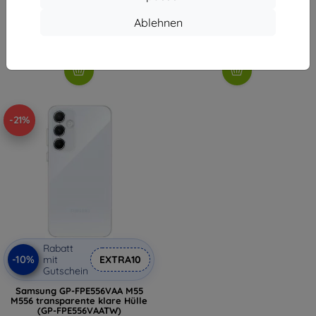
8,01 €
9,81 €
Ablehnen
Auf Lager > 5 Stk.
Auf Lager > 5 Stk.
-21%
Rabatt
-10%
mit
EXTRA10
Gutschein
Samsung GP-FPE556VAA M55
M556 transparente klare Hülle
(GP-FPE556VAATW)