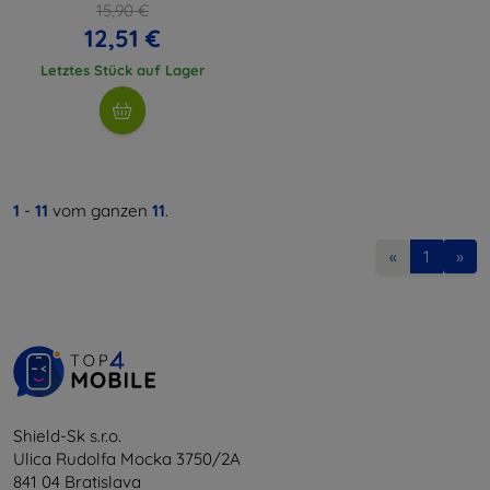
15,90 €
12,51 €
Letztes Stück auf Lager
1
-
11
vom ganzen
11
.
«
1
»
Shield-Sk s.r.o.
Ulica Rudolfa Mocka 3750/2A
841 04 Bratislava