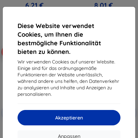
6,21 €
8,01 €
Letztes Stück auf Lager
Auf Lager > 5 Stk.
Diese Website verwendet
Cookies, um Ihnen die
bestmögliche Funktionalität
bieten zu können.
-10%
-10%
Wir verwenden Cookies auf unserer Website.
Einige sind für das ordnungsgemäße
Funktionieren der Website unerlässlich,
während andere uns helfen, den Datenverkehr
zu analysieren und Inhalte und Anzeigen zu
personalisieren.
Rabatt
Rabatt
-10%
-10%
mit
EXTRA10
mit
EXTRA10
Akzeptieren
Gutschein
Gutschein
Beline Silikonhülle für Samsung
3MK Matt Case Samsung Galaxy
M55 M556 schwarz
M55 schwarz
8,90 €
10,90 €
Anpassen