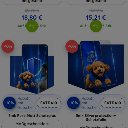
hergestellt
hergestellt
20,90 €
16,90 €
18,80 €
15,21 €
Auf Lager 3 Stk.
Auf Lager > 5 Stk.
-10%
-10%
Rabatt
Rabatt
-10%
-10%
mit
EXTRA10
mit
EXTRA10
Gutschein
Gutschein
3mk Pure Matt Schutzglas
3mk Silverprotection+
Schutzfolie
Maßgeschneidert
Maßgeschneidert