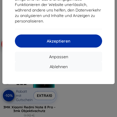
9,90 €
9,81 €
Funktionieren der Website unerlässlich,
8,91 €
während andere uns helfen, den Datenverkehr
Auf Lager > 5 Stk.
zu analysieren und Inhalte und Anzeigen zu
Auf Lager 2 Stk.
personalisieren.
Akzeptieren
-10%
Anpassen
Ablehnen
Rabatt
-10%
mit
EXTRA10
Gutschein
3MK Xiaomi Redmi Note 8 Pro -
3mk Objektivschutz
9,90 €