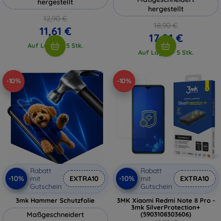
hergestellt
hergestellt
12,90 €
18,90 €
11,61 €
17,01 €
Auf Lager > 5 Stk.
Auf Lager > 5 Stk.
-10%
-10%
Rabatt
Rabatt
-10%
-10%
mit
EXTRA10
mit
EXTRA10
Gutschein
Gutschein
3mk Hammer Schutzfolie
3MK Xiaomi Redmi Note 8 Pro -
3mk SilverProtection+
Maßgeschneidert
(5903108303606)