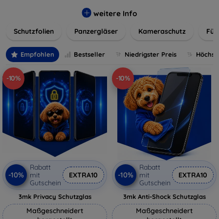
flexibler Folie, unsere Schutzlösungen sind einfach zu
installieren und passgenau für jedes Gerät, um eine
weitere Info
nahtlose Nutzung zu gewährleisten. Schützen Sie Ihr
Schutzfolien
Panzergläser
Kameraschutz
Für
wertvolles Gerät mit unseren langlebigen und zuverlässigen
Displayschutzlösungen und genießen Sie ein sorgenfreies
digitales Erlebnis.
Empfohlen
Bestseller
Niedrigster Preis
Höchste
-10%
-10%
Rabatt
Rabatt
-10%
-10%
mit
EXTRA10
mit
EXTRA10
Gutschein
Gutschein
3mk Privacy Schutzglas
3mk Anti-Shock Schutzglas
Maßgeschneidert
Maßgeschneidert