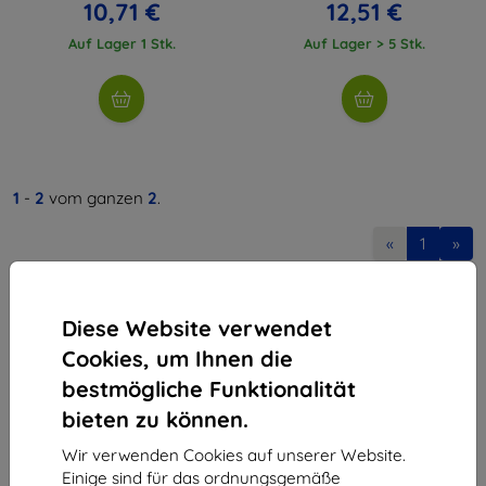
10,71 €
12,51 €
Auf Lager 1 Stk.
Auf Lager > 5 Stk.
1
-
2
vom ganzen
2
.
«
1
»
Diese Website verwendet
Cookies, um Ihnen die
bestmögliche Funktionalität
bieten zu können.
Shield-Sk s.r.o.
Ulica Rudolfa Mocka 3750/2A
Wir verwenden Cookies auf unserer Website.
841 04 Bratislava
Einige sind für das ordnungsgemäße