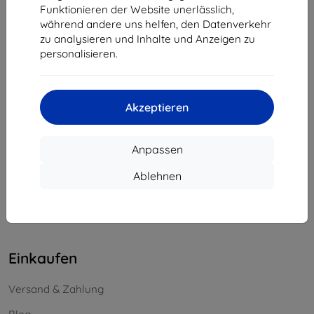
Funktionieren der Website unerlässlich,
Unternehmens-ID:
46701494
während andere uns helfen, den Datenverkehr
USt-IdNr.:
SK2023549671
zu analysieren und Inhalte und Anzeigen zu
personalisieren.
Kontakt
info@top4mobile.eu
Akzeptieren
Schreiben Sie uns
Anpassen
Montag bis Freitag:
Online
8:00 - 16:00
Ablehnen
Samstag und Sonntag:
Offline
Einkaufen
Versand & Zahlung