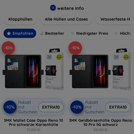
werden. Wählen Sie aus einer Vielzahl von Materialien und
Farben, um Ihren persönlichen Stil perfekt zu
weitere Info
unterstreichen.
Klapphüllen
Alle Hüllen und Cases
Wasserfeste Hül
Empfohlen
Bestseller
Niedrigster Preis
Höchste
-10%
-10%
Rabatt
Rabatt
-10%
-10%
mit
EXTRA10
mit
EXTRA10
Gutschein
Gutschein
3MK Wallet Case Oppo Reno 10
3MK Geldbörsenhülle Oppo Reno
Pro schwarze Kartenhülle
10 Pro 5G schwarz
11,90 €
13,90 €