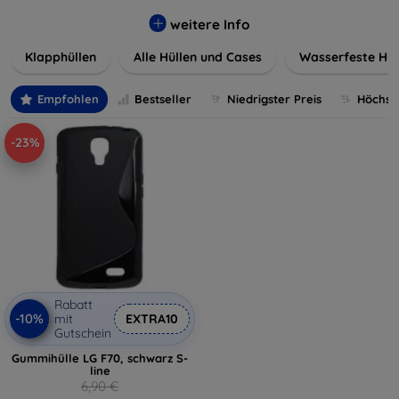
werden. Wählen Sie aus einer Vielzahl von Materialien und
Farben, um Ihren persönlichen Stil perfekt zu
weitere Info
unterstreichen.
Klapphüllen
Alle Hüllen und Cases
Wasserfeste Hül
Empfohlen
Bestseller
Niedrigster Preis
Höchste
-23%
Rabatt
-10%
mit
EXTRA10
Gutschein
Gummihülle LG F70, schwarz S-
line
6,90 €