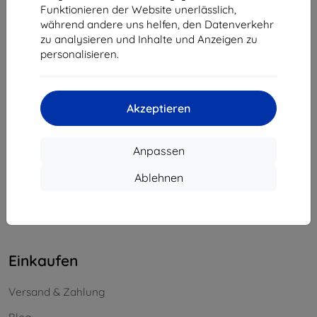
Funktionieren der Website unerlässlich,
Unternehmens-ID:
46701494
während andere uns helfen, den Datenverkehr
USt-IdNr.:
SK2023549671
zu analysieren und Inhalte und Anzeigen zu
personalisieren.
Kontakt
info@top4mobile.eu
Akzeptieren
Schreiben Sie uns
Anpassen
Montag bis Freitag:
Online
8:00 - 16:00
Ablehnen
Samstag und Sonntag:
Offline
Einkaufen
Versand & Zahlung