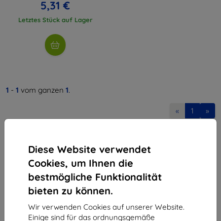
5,31 €
Letztes Stück auf Lager
1
-
1
vom ganzen
1
.
«
1
»
Diese Website verwendet
Cookies, um Ihnen die
bestmögliche Funktionalität
bieten zu können.
Shield-Sk s.r.o.
Ulica Rudolfa Mocka 3750/2A
Wir verwenden Cookies auf unserer Website.
841 04 Bratislava
Einige sind für das ordnungsgemäße