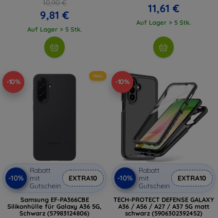
10,90 €
11,61 €
9,81 €
Auf Lager > 5 Stk.
Auf Lager > 5 Stk.
Neu
-10%
-10%
Rabatt
Rabatt
-10%
-10%
mit
EXTRA10
mit
EXTRA10
Gutschein
Gutschein
Samsung EF-PA366CBE
TECH-PROTECT DEFENSE GALAXY
Silikonhülle für Galaxy A36 5G,
A36 / A56 / A27 / A37 5G matt
Schwarz (57983124806)
schwarz (5906302392452)