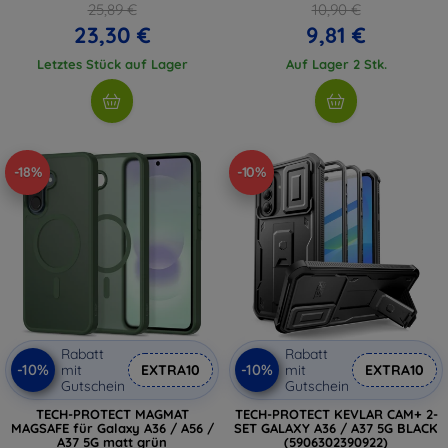
25,89 €
10,90 €
23,30 €
9,81 €
Letztes Stück auf Lager
Auf Lager 2 Stk.
-18%
-10%
Rabatt
Rabatt
-10%
-10%
mit
EXTRA10
mit
EXTRA10
Gutschein
Gutschein
TECH-PROTECT MAGMAT
TECH-PROTECT KEVLAR CAM+ 2-
MAGSAFE für Galaxy A36 / A56 /
SET GALAXY A36 / A37 5G BLACK
A37 5G matt grün
(5906302390922)