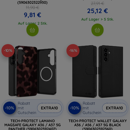
(5906302322930)
27,91 €
11,90 €
25,12 €
9,81 €
Auf Lager > 5 Stk.
Auf Lager 2 Stk.
-10%
-16%
Rabatt
Rabatt
-10%
-10%
mit
EXTRA10
mit
EXTRA10
Gutschein
Gutschein
TECH-PROTECT LAMANO
TECH-PROTECT WALLET GALAXY
MAGSAFE GALAXY A36 / A37 5G
A36 / A56 / A37 5G BLACK
PANTHER (5906302392407)
(5906302392360)