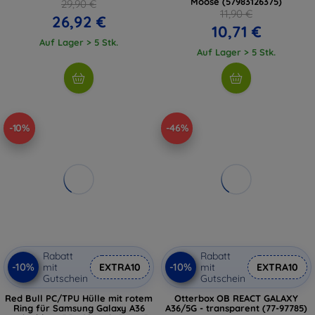
Moose (57983126375)
29,90 €
11,90 €
26,92 €
10,71 €
Auf Lager > 5 Stk.
Auf Lager > 5 Stk.
-10%
-46%
Rabatt
Rabatt
-10%
-10%
mit
EXTRA10
mit
EXTRA10
Gutschein
Gutschein
Red Bull PC/TPU Hülle mit rotem
Otterbox OB REACT GALAXY
Ring für Samsung Galaxy A36
A36/5G - transparent (77-97785)