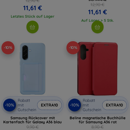
12,90 €
12,90 €
11,61 €
11,61 €
Letztes Stück auf Lager
Auf Lager > 5 Stk.
-10%
-10%
Rabatt
Rabatt
-10%
-10%
mit
EXTRA10
mit
EXTRA10
Gutschein
Gutschein
Samsung Rückcover mit
Beline magnetische Buchhülle
Kartenfach für Galaxy A36 blau
für Samsung A36 rot
9,90 €
8,90 €