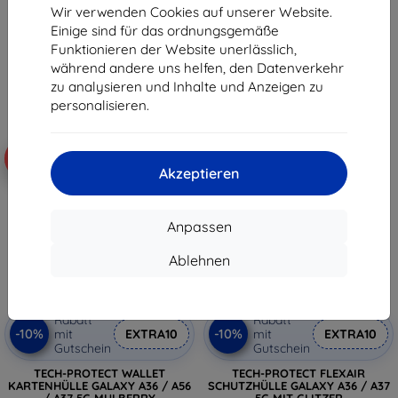
TRANSPARENT
Wir verwenden Cookies auf unserer Website.
16,90 €
12,90 €
Einige sind für das ordnungsgemäße
15,21 €
10,71 €
Funktionieren der Website unerlässlich,
Auf Lager > 5 Stk.
während andere uns helfen, den Datenverkehr
Auf Lager 2 Stk.
zu analysieren und Inhalte und Anzeigen zu
personalisieren.
-10%
-10%
Akzeptieren
Anpassen
Ablehnen
Rabatt
Rabatt
-10%
-10%
mit
EXTRA10
mit
EXTRA10
Gutschein
Gutschein
TECH-PROTECT WALLET
TECH-PROTECT FLEXAIR
KARTENHÜLLE GALAXY A36 / A56
SCHUTZHÜLLE GALAXY A36 / A37
/ A37 5G MULBERRY
5G MIT GLITZER