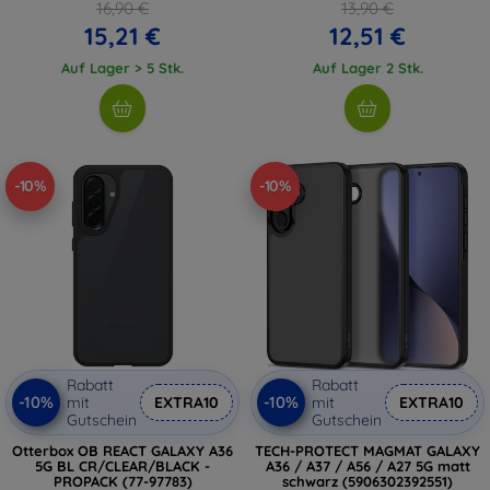
16,90 €
13,90 €
15,21 €
12,51 €
Auf Lager > 5 Stk.
Auf Lager 2 Stk.
-10%
-10%
Rabatt
Rabatt
-10%
-10%
mit
EXTRA10
mit
EXTRA10
Gutschein
Gutschein
Otterbox OB REACT GALAXY A36
TECH-PROTECT MAGMAT GALAXY
5G BL CR/CLEAR/BLACK -
A36 / A37 / A56 / A27 5G matt
PROPACK (77-97783)
schwarz (5906302392551)