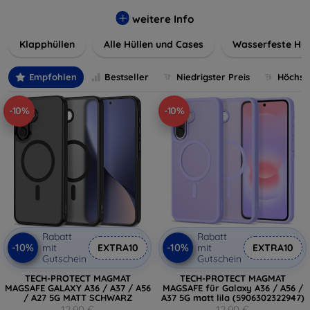
werden. Wählen Sie aus einer Vielzahl von Materialien und
Farben, um Ihren persönlichen Stil perfekt zu
weitere Info
unterstreichen.
Klapphüllen
Alle Hüllen und Cases
Wasserfeste Hül
Empfohlen
Bestseller
Niedrigster Preis
Höchste
-10%
-10%
Rabatt
Rabatt
-10%
-10%
mit
EXTRA10
mit
EXTRA10
Gutschein
Gutschein
TECH-PROTECT MAGMAT
TECH-PROTECT MAGMAT
MAGSAFE GALAXY A36 / A37 / A56
MAGSAFE für Galaxy A36 / A56 /
/ A27 5G MATT SCHWARZ
A37 5G matt lila (5906302322947)
12,90 €
12,90 €