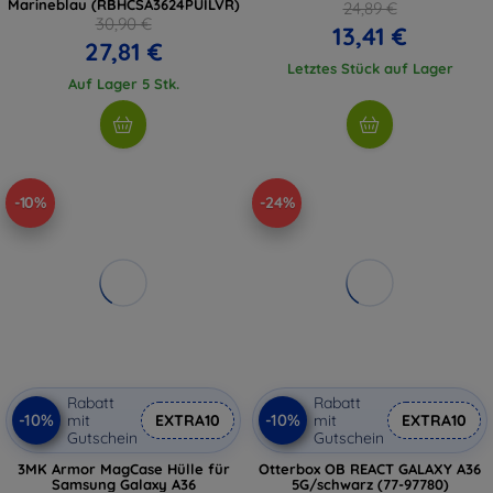
Marineblau (RBHCSA3624PUILVR)
24,89 €
30,90 €
13,41 €
27,81 €
Letztes Stück auf Lager
Auf Lager 5 Stk.
-10%
-24%
Rabatt
Rabatt
-10%
-10%
mit
EXTRA10
mit
EXTRA10
Gutschein
Gutschein
3MK Armor MagCase Hülle für
Otterbox OB REACT GALAXY A36
Samsung Galaxy A36
5G/schwarz (77-97780)