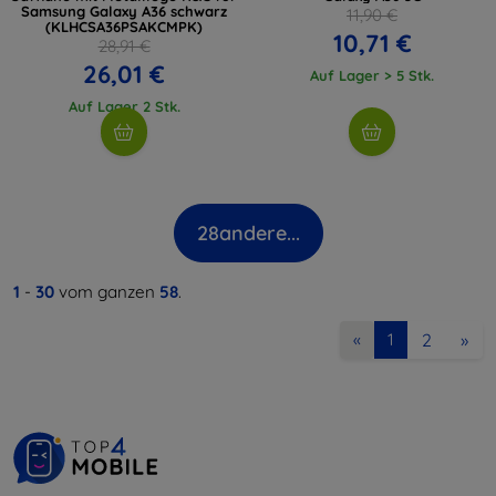
Samsung Galaxy A36 schwarz
11,90 €
(KLHCSA36PSAKCMPK)
10,71 €
28,91 €
26,01 €
Auf Lager > 5 Stk.
Auf Lager 2 Stk.
28
andere...
1
-
30
vom ganzen
58
.
2
»
«
1