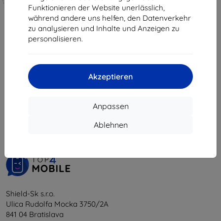
10,90 €
hergestellt
Funktionieren der Website unerlässlich,
9,81 €
während andere uns helfen, den Datenverkehr
19,90 €
zu analysieren und Inhalte und Anzeigen zu
Auf Lager > 5 Stk.
17,91 €
personalisieren.
Auf Lager 4 Stk.
Akzeptieren
1
-
6
vom ganzen
6
.
Anpassen
«
1
»
Ablehnen
Shield-Sk s.r.o.
Ulica Rudolfa Mocka 3750/2A
841 04 Bratislava