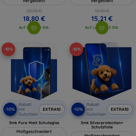
hergestellt
hergestellt
20,90 €
16,90 €
18,80 €
15,21 €
Auf Lager 3 Stk.
Auf Lager > 5 Stk.
-10%
-10%
Rabatt
Rabatt
-10%
-10%
mit
EXTRA10
mit
EXTRA10
Gutschein
Gutschein
3mk Pure Matt Schutzglas
3mk Silverprotection+
Schutzfolie
Maßgeschneidert
Maßgeschneidert