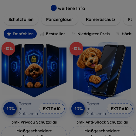
flexibler Folie, unsere Schutzlösungen sind einfach zu
installieren und passgenau für jedes Gerät, um eine
weitere Info
nahtlose Nutzung zu gewährleisten. Schützen Sie Ihr
Schutzfolien
Panzergläser
Kameraschutz
Für
wertvolles Gerät mit unseren langlebigen und zuverlässigen
Displayschutzlösungen und genießen Sie ein sorgenfreies
digitales Erlebnis.
Empfohlen
Bestseller
Niedrigster Preis
Höchste
-10%
-10%
Rabatt
Rabatt
-10%
-10%
mit
EXTRA10
mit
EXTRA10
Gutschein
Gutschein
3mk Privacy Schutzglas
3mk Anti-Shock Schutzglas
Maßgeschneidert
Maßgeschneidert