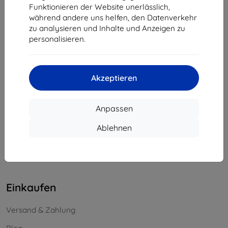
Funktionieren der Website unerlässlich,
Unternehmens-ID:
46701494
während andere uns helfen, den Datenverkehr
USt-IdNr.:
SK2023549671
zu analysieren und Inhalte und Anzeigen zu
personalisieren.
Kontakt
info@top4mobile.eu
Akzeptieren
Schreiben Sie uns
Anpassen
Montag bis Freitag:
Online
8:00 - 16:00
Ablehnen
Samstag und Sonntag:
Offline
Einkaufen
Versand & Zahlung