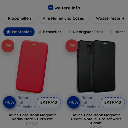
werden. Wählen Sie aus einer Vielzahl von Materialien und
Farben, um Ihren persönlichen Stil perfekt zu
weitere Info
unterstreichen.
Klapphüllen
Alle Hüllen und Cases
Wasserfeste Hül
Empfohlen
Bestseller
Niedrigster Preis
Höchste
-10%
-10%
Rabatt
Rabatt
-10%
-10%
mit
EXTRA10
mit
EXTRA10
Gutschein
Gutschein
Beline Case Book Magnetic
Beline Case Book Magnetic
Redmi Note 9T Pro rot
Redmi Note 9T Pro schwarz
Xiaomi
8,90 €
8,90 €