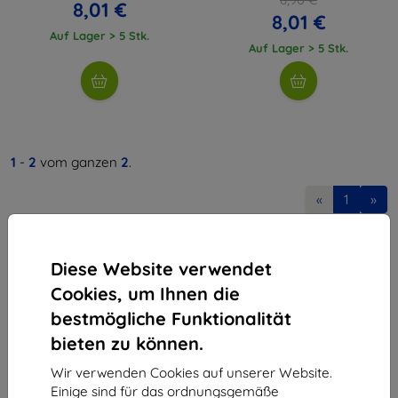
8,01 €
8,01 €
Auf Lager > 5 Stk.
Auf Lager > 5 Stk.
1
-
2
vom ganzen
2
.
«
1
»
Diese Website verwendet
Cookies, um Ihnen die
bestmögliche Funktionalität
bieten zu können.
Shield-Sk s.r.o.
Ulica Rudolfa Mocka 3750/2A
Wir verwenden Cookies auf unserer Website.
841 04 Bratislava
Einige sind für das ordnungsgemäße