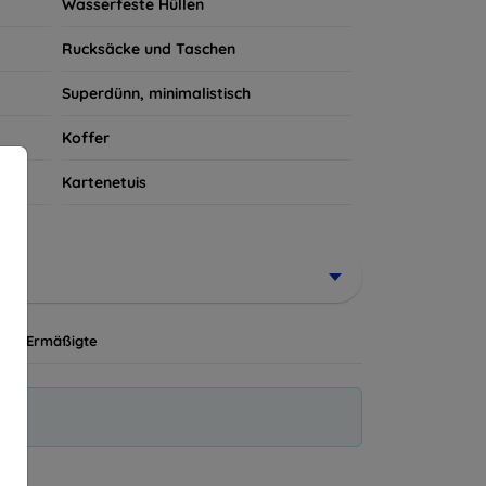
Wasserfeste Hüllen
Rucksäcke und Taschen
Superdünn, minimalistisch
Koffer
Kartenetuis
Ermäßigte