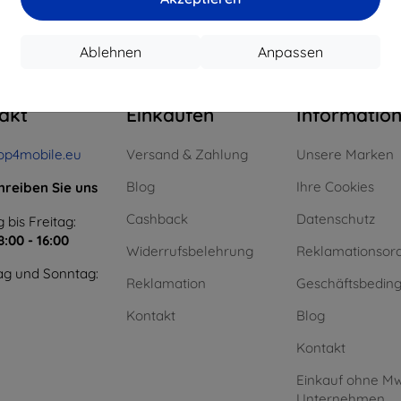
om ganzen
0
.
Ablehnen
Anpassen
akt
Einkaufen
Informatio
op4mobile.eu
Versand & Zahlung
Unsere Marken
Blog
Ihre Cookies
hreiben Sie uns
Cashback
Datenschutz
 bis Freitag:
8:00 - 16:00
Widerrufsbelehrung
Reklamationsor
g und Sonntag:
Reklamation
Geschäftsbedin
Kontakt
Blog
Kontakt
Einkauf ohne Mw
Unternehmen