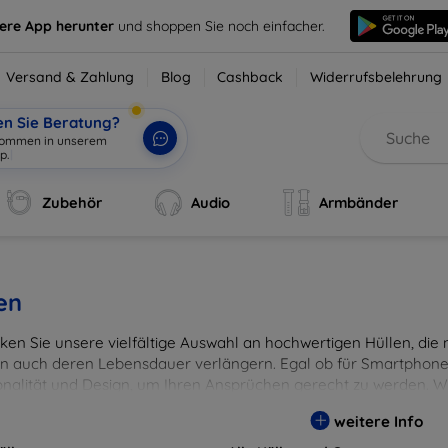
sere App herunter
und shoppen Sie noch einfacher.
Versand & Zahlung
Blog
Cashback
Widerrufsbelehrung
en Sie Beratung?
lkommen in unserem
p.
|
Zubehör
Audio
Armbänder
en
en Sie unsere vielfältige Auswahl an hochwertigen Hüllen, die ni
n auch deren Lebensdauer verlängern. Egal ob für Smartphones
onalität und Design, um Ihren Ansprüchen gerecht zu werden. Wä
rben, um Ihren persönlichen Stil perfekt zu unterstreichen.
weitere Info