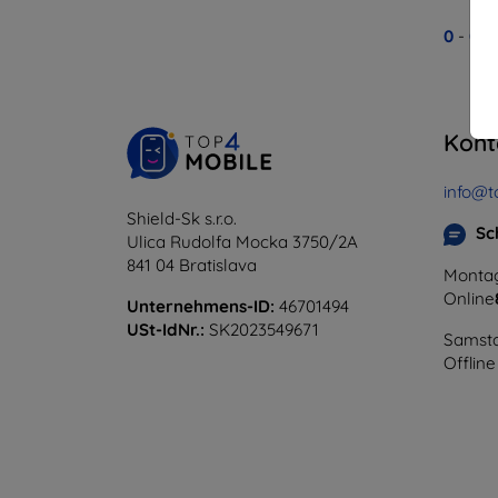
0
-
0
v
Kont
info@t
Shield-Sk s.r.o.
Sc
Ulica Rudolfa Mocka 3750/2A
841 04 Bratislava
Montag
Online
Unternehmens-ID:
46701494
USt-IdNr.:
SK2023549671
Samsta
Offline