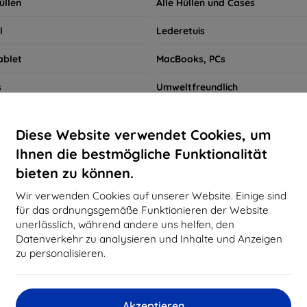
üllen
Alle Hüllen und Cases
l
Lederetuis
ablet
MacBooks, PCs
s
Umweltfreundlich
llen
Smartwatch Hüllen
Diese Website verwendet Cookies, um
Schnellsuche
Ihnen die bestmögliche Funktionalität
bieten zu können.
Motorola Moto G72
Wir verwenden Cookies auf unserer Website. Einige sind
für das ordnungsgemäße Funktionieren der Website
pfohlen
Bestseller
Niedrigster Preis
Höchster Preis
unerlässlich, während andere uns helfen, den
Datenverkehr zu analysieren und Inhalte und Anzeigen
zu personalisieren.
d not find any active products.
Akzeptieren