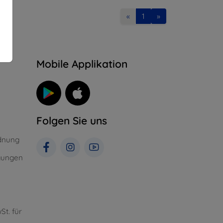
«
1
»
n
Mobile Applikation
Folgen Sie uns
dnung
gungen
St. für