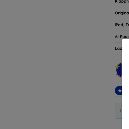
Klapph
Origina
iPad, T
AirPod
Ladehü
Em
I di