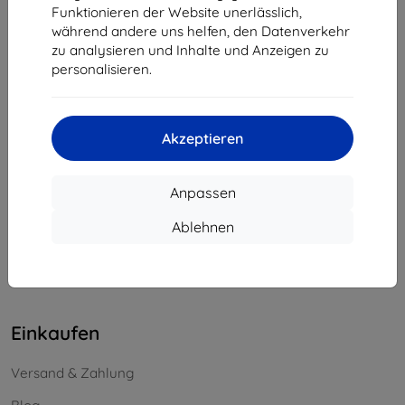
Funktionieren der Website unerlässlich,
Unternehmens-ID:
46701494
während andere uns helfen, den Datenverkehr
USt-IdNr.:
SK2023549671
zu analysieren und Inhalte und Anzeigen zu
personalisieren.
Kontakt
info@top4mobile.eu
Akzeptieren
Schreiben Sie uns
Anpassen
Montag bis Freitag:
Online
8:00 - 16:00
Ablehnen
Samstag und Sonntag:
Offline
Einkaufen
Versand & Zahlung