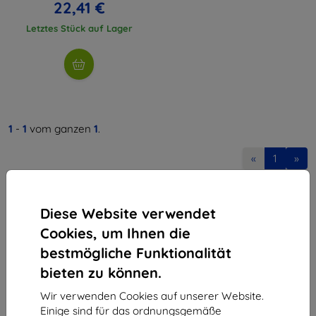
22,41 €
Letztes Stück auf Lager
1
-
1
vom ganzen
1
.
«
1
»
Diese Website verwendet
Cookies, um Ihnen die
bestmögliche Funktionalität
bieten zu können.
Shield-Sk s.r.o.
Ulica Rudolfa Mocka 3750/2A
Wir verwenden Cookies auf unserer Website.
841 04 Bratislava
Einige sind für das ordnungsgemäße