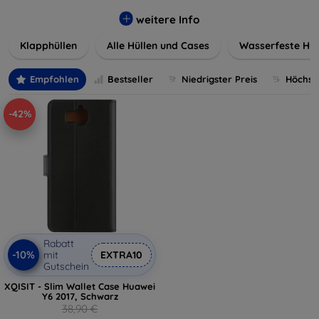
werden. Wählen Sie aus einer Vielzahl von Materialien und
Farben, um Ihren persönlichen Stil perfekt zu
weitere Info
unterstreichen.
Klapphüllen
Alle Hüllen und Cases
Wasserfeste Hül
Empfohlen
Bestseller
Niedrigster Preis
Höchste
-42%
Rabatt
-10%
mit
EXTRA10
Gutschein
XQISIT - Slim Wallet Case Huawei
Y6 2017, Schwarz
38,90 €