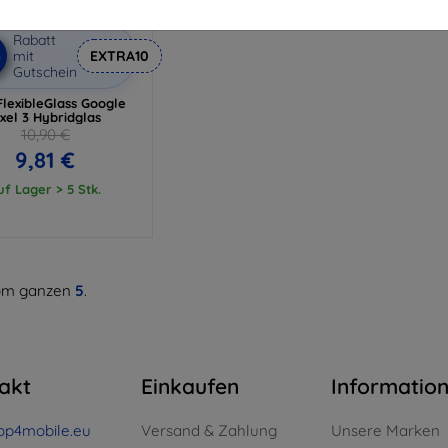
Rabatt
%
mit
EXTRA10
Gutschein
lexibleGlass Google
ixel 3 Hybridglas
10,90 €
9,81 €
uf Lager > 5 Stk.
m ganzen
5
.
akt
Einkaufen
Informatio
op4mobile.eu
Versand & Zahlung
Unsere Marken