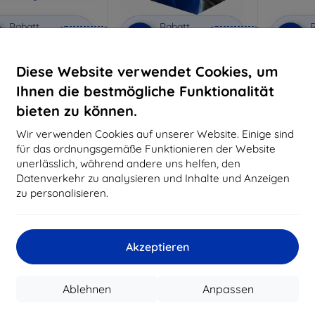
Rabatt
Rabatt
R
%
-10%
-10%
mit
EXTRA10
mit
EXTRA10
m
Gutschein
Gutschein
G
Diese Website verwendet Cookies, um
nti-Shock Schutzglas
3mk Pure Matt Schutzglas
3mk Si
S
Ihnen die bestmögliche Funktionalität
aßgeschneidert
Maßgeschneidert
Maßg
hergestellt
hergestellt
bieten zu können.
h
16,90 €
12,90 €
Wir verwenden Cookies auf unserer Website. Einige sind
15,21 €
11,61 €
für das ordnungsgemäße Funktionieren der Website
unerlässlich, während andere uns helfen, den
uf Lager > 5 Stk.
Auf Lager > 5 Stk.
Auf L
Datenverkehr zu analysieren und Inhalte und Anzeigen
zu personalisieren.
Akzeptieren
Ablehnen
Anpassen