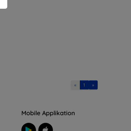
«
1
»
n
Mobile Applikation