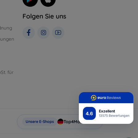
Folgen Sie uns
dnung
gungen
St. für
Exzellent
4.6
13575 Bewertungen
Top4Mobile.de
Unsere E-Shops