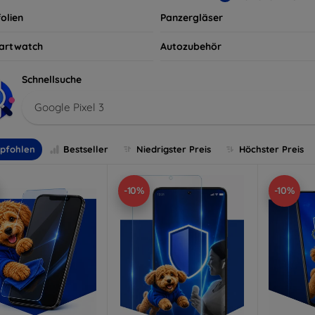
olien
Panzergläser
artwatch
Autozubehör
Schnellsuche
Google Pixel 3
pfohlen
Bestseller
Niedrigster Preis
Höchster Preis
-10%
-10%