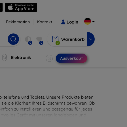
Reklamation
Kontakt
Login
Warenkorb
0
0
0
Elektronik
Ausverkauf
ltelefone und Tablets. Unsere Produkte bieten
sie die Klarheit Ihres Bildschirms bewahren. Ob
infach zu installieren und passgenau für jedes
ertvolles Gerät mit unseren langlebigen und
digitales Erlebnis.