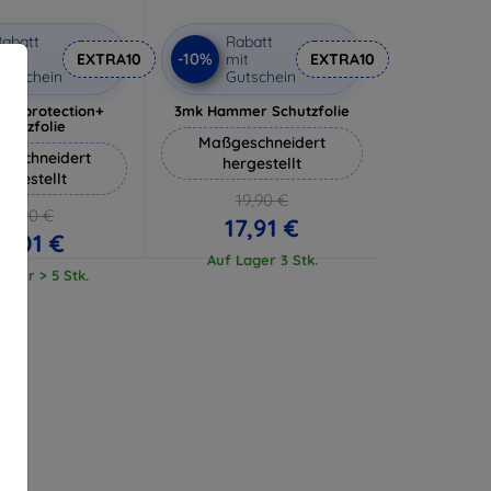
abatt
Rabatt
-10%
it
EXTRA10
mit
EXTRA10
utschein
Gutschein
lverprotection+
3mk Hammer Schutzfolie
chutzfolie
Maßgeschneidert
eschneidert
hergestellt
ergestellt
19,90 €
18,90 €
17,91 €
17,01 €
Auf Lager 3 Stk.
ager > 5 Stk.