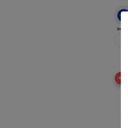
-10
3mk A
M
A
-10%