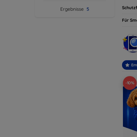
Schutzf
Ergebnisse
5
Für Sm
Em
-10%