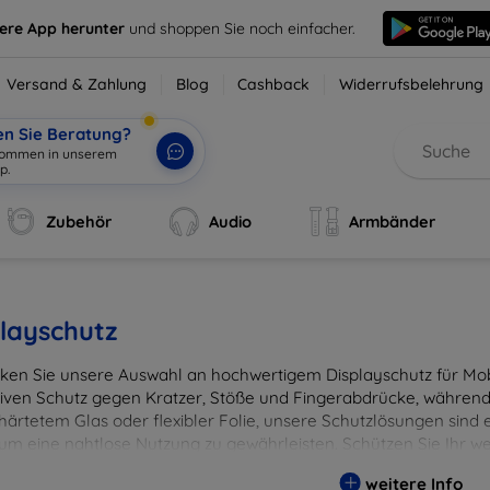
sere App herunter
und shoppen Sie noch einfacher.
Versand & Zahlung
Blog
Cashback
Widerrufsbelehrung
en Sie Beratung?
lkommen in unserem
p.
|
Zubehör
Audio
Armbänder
layschutz
ken Sie unsere Auswahl an hochwertigem Displayschutz für Mobi
tiven Schutz gegen Kratzer, Stöße und Fingerabdrücke, während 
härtetem Glas oder flexibler Folie, unsere Schutzlösungen sind e
 um eine nahtlose Nutzung zu gewährleisten. Schützen Sie Ihr w
ässigen Displayschutzlösungen und genießen Sie ein sorgenfreies 
weitere Info