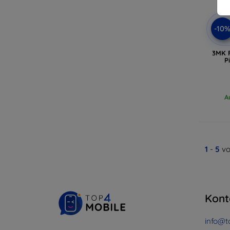
-10
3MK F
P
A
1
-
5
vo
Kont
info@t