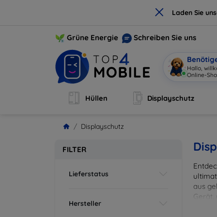
×
Laden Sie un
Grüne Energie
Schreiben Sie uns
Benötig
Hallo, wil
Online-Sho
Hüllen
Displayschutz
Displayschutz
Disp
FILTER
Entdec
Lieferstatus
ultima
aus ge
Gerät,
Hersteller
zuverl