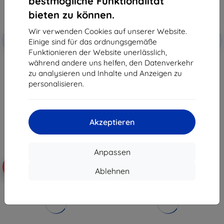
bestmögliche Funktionalität
bieten zu können.
Wir verwenden Cookies auf unserer Website.
Rabatt
Rabatt
-10%
-10%
mit
EXTRA10
mit
EXTRA10
Einige sind für das ordnungsgemäße
Gutschein
Gutschein
Funktionieren der Website unerlässlich,
während andere uns helfen, den Datenverkehr
Meross Socket thermostatischer
Avatto ZWT198 ZigBee TUYA
Temperaturregler MTS960HK
smarter Thermostat
zu analysieren und Inhalte und Anzeigen zu
(HomeKit)
35,90 €
personalisieren.
44,90 €
32,31 €
40,41 €
Auf Lager > 5 Stk.
Auf Lager 1 Stk.
Akzeptieren
Anpassen
-10%
-10%
Ablehnen