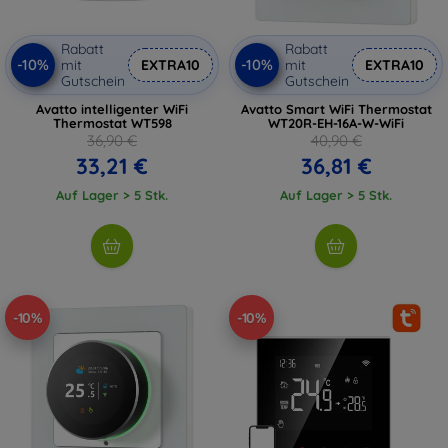
Rabatt
Rabatt
-10%
-10%
mit
EXTRA10
mit
EXTRA10
Gutschein
Gutschein
Avatto intelligenter WiFi
Avatto Smart WiFi Thermostat
Thermostat WT598
WT20R-EH-16A-W-WiFi
36,90 €
40,90 €
33,21 €
36,81 €
Auf Lager > 5 Stk.
Auf Lager > 5 Stk.
-10%
-10%