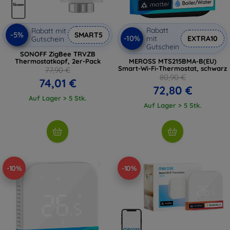
Rabatt
Rabatt mit
-5%
SMART5
-10%
mit
EXTRA10
Gutschein
Gutschein
SONOFF ZigBee TRVZB
Thermostatkopf, 2er-Pack
MEROSS MTS215BMA-B(EU)
Smart-Wi-Fi-Thermostat, schwarz
77,90 €
80,90 €
74,01 €
72,80 €
Auf Lager > 5 Stk.
Auf Lager > 5 Stk.
-10%
-10%