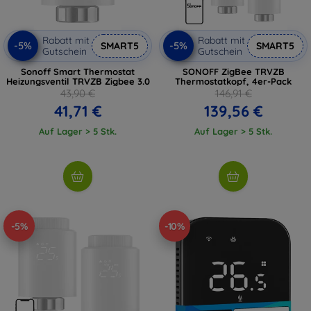
Rabatt mit
Rabatt mit
-5%
-5%
SMART5
SMART5
Gutschein
Gutschein
Sonoff Smart Thermostat
SONOFF ZigBee TRVZB
Heizungsventil TRVZB Zigbee 3.0
Thermostatkopf, 4er-Pack
43,90 €
146,91 €
41,71 €
139,56 €
Auf Lager > 5 Stk.
Auf Lager > 5 Stk.
-5%
-10%