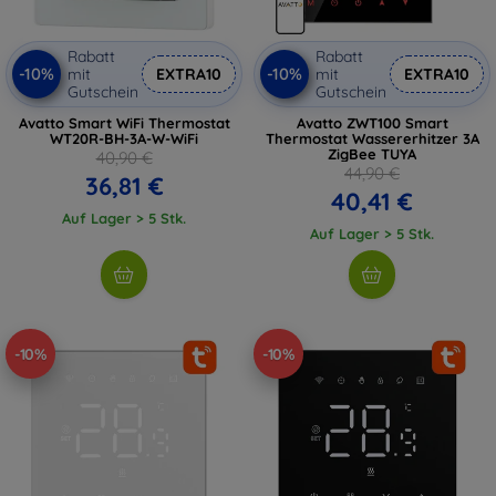
Rabatt
Rabatt
-10%
-10%
mit
EXTRA10
mit
EXTRA10
Gutschein
Gutschein
Avatto Smart WiFi Thermostat
Avatto ZWT100 Smart
WT20R-BH-3A-W-WiFi
Thermostat Wassererhitzer 3A
ZigBee TUYA
40,90 €
44,90 €
36,81 €
40,41 €
Auf Lager > 5 Stk.
Auf Lager > 5 Stk.
-10%
-10%