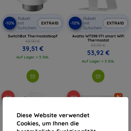
Rabatt
Rabatt
-10%
-10%
mit
EXTRA10
mit
EXTRA10
Gutschein
Gutschein
SwitchBot Thermostatkopf
Avatto WT598-1T1 smart WiFi
Thermostat
43,90 €
59,90 €
39,51 €
53,92 €
Auf Lager > 5 Stk.
Auf Lager > 5 Stk.
-10%
-10%
Diese Website verwendet
Cookies, um Ihnen die