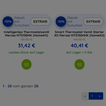
Rabatt
Rabatt
-10%
-10%
mit
EXTRA10
mit
EXTRA10
Gutschein
Gutschein
Intelligentes Thermostatventil
Smart Thermostat Ventil Starter
Meross MTS150HK (HomeKit)
Kit Meross MTS150HHK (HomeKit)
38,90 €
44,90 €
31,42 €
40,41 €
Letztes Stück auf Lager
Auf Lager > 5 Stk.
1
-
28
vom ganzen
28
.
«
1
»