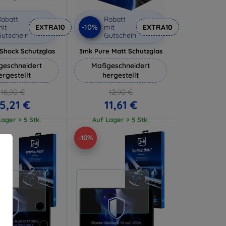
abatt
Rabatt
-10%
it
EXTRA10
mit
EXTRA10
utschein
Gutschein
-Shock Schutzglas
3mk Pure Matt Schutzglas
eschneidert
Maßgeschneidert
ergestellt
hergestellt
16,90 €
12,90 €
5,21 €
11,61 €
ager > 5 Stk.
Auf Lager > 5 Stk.
-10%