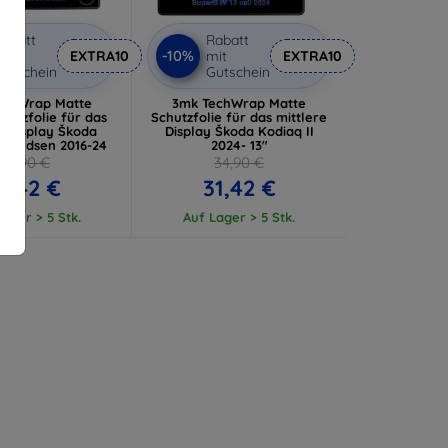
abatt
Rabatt
-10%
it
EXTRA10
mit
EXTRA10
utschein
Gutschein
echWrap Matte
3mk TechWrap Matte
hutzfolie für das
Schutzfolie für das mittlere
e Display Škoda
Display Škoda Kodiaq II
mundsen 2016-24
2024- 13"
34,90 €
34,90 €
1,42 €
31,42 €
ager > 5 Stk.
Auf Lager > 5 Stk.