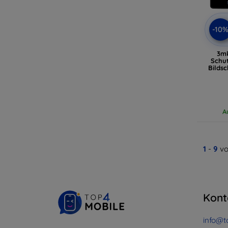
-10
3m
Schut
Bildsc
A
1
-
9
vo
Kont
info@t