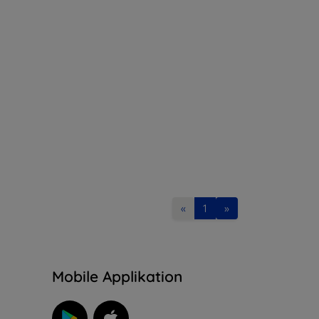
«
1
»
n
Mobile Applikation