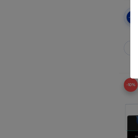
-10
3mk
M
A
-10%