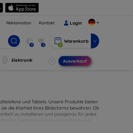
Reklamation
Kontakt
Login
Warenkorb
0
0
0
Elektronik
Ausverkauf
ltelefone und Tablets. Unsere Produkte bieten
sie die Klarheit Ihres Bildschirms bewahren. Ob
infach zu installieren und passgenau für jedes
ertvolles Gerät mit unseren langlebigen und
digitales Erlebnis.