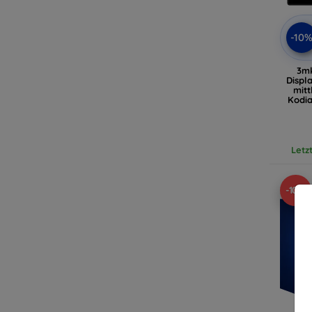
-10
3m
Displ
mitt
Kodi
Letz
-10%