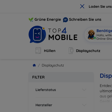
×
Laden Sie un
Grüne Energie
Schreiben Sie uns
Benötig
Hallo, wil
Online-Sho
Hüllen
Displayschutz
Displayschutz
Disp
FILTER
Entdec
Lieferstatus
ultima
aus ge
Gerät,
Hersteller
zuverl