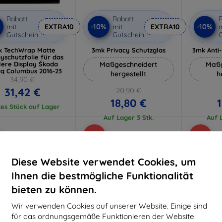
Rabatt
Rabatt
R
%
-10%
-10%
mit
EXTRA10
mit
EXTRA10
m
Gutschein
Gutschein
G
k TechWrap Matte
3mk Privacy Schutzglas
3mk Anti
ayschutzfolie für das
lere Display Škoda
Maßgeschneidert
Maßg
aq Columbus 2016-23
hergestellt
h
34,90 €
31,42 €
20,90 €
18,80 €
1
tes Stück auf Lager
Auf Lager 3 Stk.
Auf L
-10%
-10%
Diese Website verwendet Cookies, um
Ihnen die bestmögliche Funktionalität
bieten zu können.
Wir verwenden Cookies auf unserer Website. Einige sind
für das ordnungsgemäße Funktionieren der Website