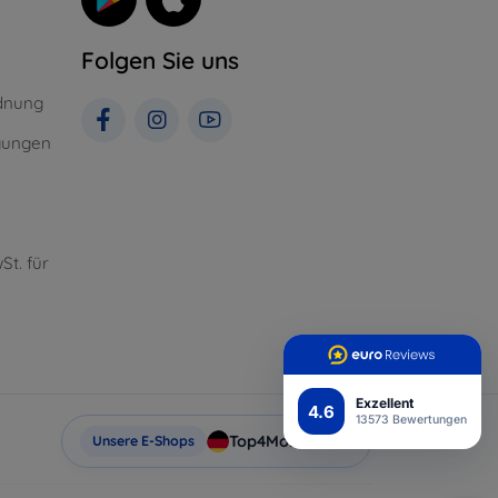
Folgen Sie uns
dnung
gungen
St. für
Exzellent
4.6
13573 Bewertungen
Top4Mobile.de
Unsere E-Shops