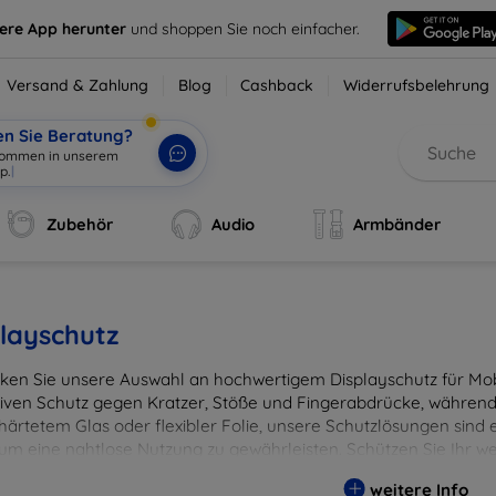
sere App herunter
und shoppen Sie noch einfacher.
Versand & Zahlung
Blog
Cashback
Widerrufsbelehrung
en Sie Beratung?
lkommen in unserem
p.
|
Zubehör
Audio
Armbänder
layschutz
ken Sie unsere Auswahl an hochwertigem Displayschutz für Mobi
tiven Schutz gegen Kratzer, Stöße und Fingerabdrücke, während 
härtetem Glas oder flexibler Folie, unsere Schutzlösungen sind e
 um eine nahtlose Nutzung zu gewährleisten. Schützen Sie Ihr w
ässigen Displayschutzlösungen und genießen Sie ein sorgenfreies 
weitere Info