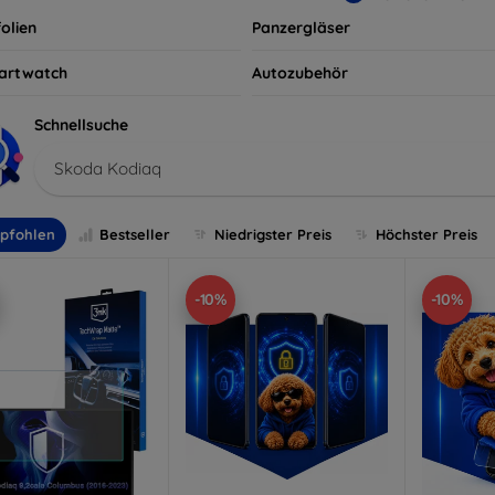
olien
Panzergläser
artwatch
Autozubehör
Schnellsuche
Skoda Kodiaq
pfohlen
Bestseller
Niedrigster Preis
Höchster Preis
-10%
-10%