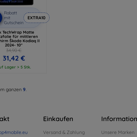
Rabatt
%
mit
EXTRA10
Gutschein
k TechWrap Matte
zfolie für mittleren
hirm Škoda Kodiaq II
2024- 10"
34,90 €
31,42 €
uf Lager > 5 Stk.
m ganzen
9
.
akt
Einkaufen
Informatio
op4mobile.eu
Versand & Zahlung
Unsere Marken